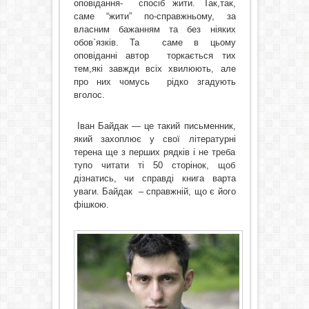
оповідання-
спосіб жити. Так,так,
саме “жити” по-справжньому, за
власним бажанням та без ніяких
обов`язків. Та
саме в цьому
оповіданні автор
торкається тих
тем,які завжди всіх хвилюють, але
про них чомусь
рідко згадують
вголос.
Іван Байдак — це такий письменник,
який захоплює у свої літературні
терена ще з перших рядків і не треба
тупо читати ті 50 сторінок, щоб
дізнатись, чи справді книга варта
уваги. Байдак
– справжній, що є його
фішкою.