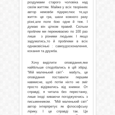
роздумами старого чоловіка над
своїм життям. Майже у всіх творіннях
автор немовби підкреслює те,що
життя- це гра, шахи кожного разу
різні,але поле бою одне й теж. І
думаю він цілком правий. Скільки
проблем ми переживаємо по 100 раз
лише
з різними людьми. І якщо
задуматись,то й проблеми в всіх
однаковісінькі : самоудосконалення,
кохання та дружба.
Хочу виділити
оповідання,яке
найбільше сподобались в цій збірці.
“Мій маленький світ”-
мабуть, це
оповідання поставили першим
навмисне, щоб потім ніхто не зміг
просто відірватись від книжки. От
справді, я читала без перестанку,
лише іноді киваючи погоджуючись з
письменником.
“Мій маленький світ”
автор інтерпретує як філософську
лірику. І це справді так. Це