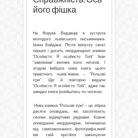
його фішка
На Форумі Видавців я зустріла
молодого львівського письменника-
Івана Байдака. Після випуску своєї
першої і досить неординарної книжки
“Особисто Я особисто Тобі” Іван
“завоював” велике коло читачів. І
згодом вийшла нова книга цього
привітного львів`янина – “Рольові
ігри”. Ще й повторно видали
“Особисто Я особисто Тобі”, адже так
швидко книги розійшлись по читачах.
Нова книжка “Рольові ігри” – це збірка
десяти оповідань, які захоплюють
своїми відвертими рядками. Кожне
оповідання неординарне, починаючи
від самозакоханого фотографа,який
вів свій еро-блог закінчуючи