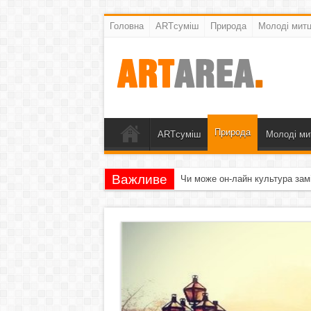
Головна
ARTсуміш
Природа
Молоді митц
Природа
ARTсуміш
Молоді ми
Важливе
Чи може он-лайн культура зам