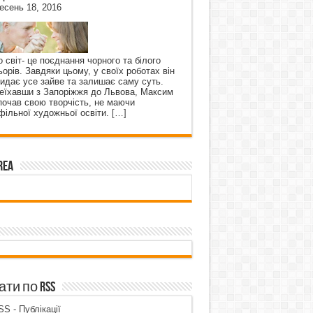
есень 18, 2016
о світ- це поєднання чорного та білого
ьорів. Завдяки цьому, у своїх роботах він
кидає усе зайве та залишає саму суть.
еїхавши з Запоріжжя до Львова, Максим
почав свою творчість, не маючи
фільної художньої освіти.
[…]
rea
ти по RSS
S - Публікації