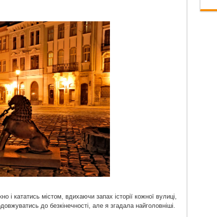
кно і кататись містом, вдихаючи запах історії кожної вулиці,
одовжуватись до безкінечності, але я згадала найголовніші.