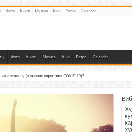
і
Фото
Книги
Музика
Кіно
Ретро
Calendar
тці
Фото
Книги
Музика
Кіно
Ретро
Calendar
інити реальну (в умовах карантину COVID-19)?
Виб
Ху
ку
ка
ху