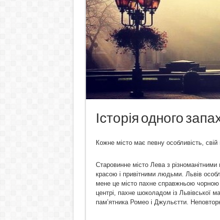
Історія одного запах
Кожне місто має певну особливість, свій
Старовинне місто Лева з різноманітними
красою і привітними людьми. Львів особл
мене це місто пахне справжньою чорною к
центрі, пахне шоколадом із Львівської м
пам’ятника Ромео і Джульєтти. Неповтор