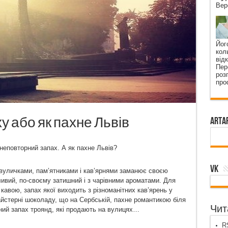
Вер
Йог
кол
від
Пер
роз
про
у або як пахне Львів
ArtA
 неповторний запах. А як пахне Львів?
VK
 вуличками, пам’ятниками і кав’ярнями заманює своєю
ивий, по-своєму затишний і з чарівними ароматами. Для
авою, запах якої виходить з різноманітних кав’ярень у
айстерні шоколаду, що на Сербській, пахне романтикою біля
Чита
ний запах троянд, які продають на вулицях…
RS