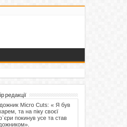
ір редакції
дожник Micro Cuts: « Я був
харем, та на піку своєї
р`єри покинув усе та став
дожником».