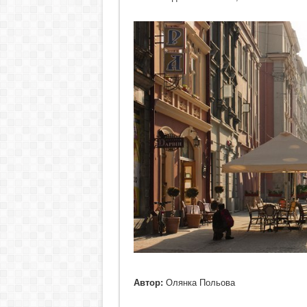
Автор:
Олянка Польова