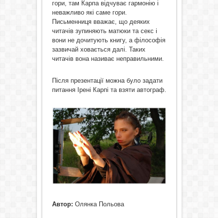
гори, там Карпа відчуває гармонію і
неважливо які саме гори.
Письменниця вважає, що деяких
читачів зупиняють матюки та секс і
вони не дочитують книгу, а філософія
зазвичай ховається далі. Таких
читачів вона називає неправильними.
Після презентації можна було задати
питання Ірені Карпі та взяти автограф.
Автор:
Олянка Польова