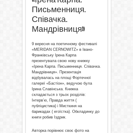
Письменниця.
Співачка.
Мандрівниця»
9 вересня на поетичному фестивалі
«MERIDAN CERNOWITZ» в Івано-
Франківську Ірена Карпа
презентувала свою нову книжку
«Ірена Карпа. Письменниця. Співачка.
Мандрівниця». Презентація
відбувалась на площі Фортечної
галереї «Бастіон», ведучою була
Ірина Славінська. Книжка
складається з трьох розділів:
Інтерв’ю, Правда життя (
публіцистика) і Мисткиня на
барикадах ( егоїстка). Обкладинку до
книги робив Іздрик.
Авторка порівнює своє фото на