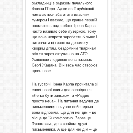
обкладинці з образом печального
блазня П’єро. Адже свої публікації
намагається збагатити власним
гумором і вважає, що краще першій
посміятись над собою. Ірена Карпа
часто називає себе лузеркою, тому
що вона непроти заробляти більше і
витрачати ці гроші на допомогу
хворим дітям, бездомним тваринам
або як зараз актуально на АТО.
Успішною людиною вона називає
Сергі Жадана. Він весь час створює
щось нове.
На зустрічі Ірена Карпа прочитала зі
своєї нової книги два оповідання:
«Легко бути жінкою» та «Різдво
просто неба». На питання ведучої де
письменниця почуває себе вдома
вона відповіла, що для неї дім – це
місце де їй комфортно. Зараз це
Франківськ, де є знайомі друзі
письменники. А ще для неї дім – це