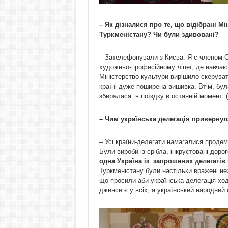
–
Як дізналися про те, що відібрані М
Туркменістану? Чи були здивовані?
– Зателефонували з Києва. Я є членом С
художньо-професійному ліцеї, де навчаю 
Міністерство культури вирішило скерувати
країні дуже поширена вишивка. Втім, бу
збиралася в поїздку в останній момент. 
– Чим українська делегація привернул
– Усі країни-делегати намагалися продем
Були вироби із срібла, інкрустовані доро
одна Україна із запрошених делегатів
Туркменістану були настільки вражені не
що просили аби українська делегація х
джинси є у всіх, а український народний 