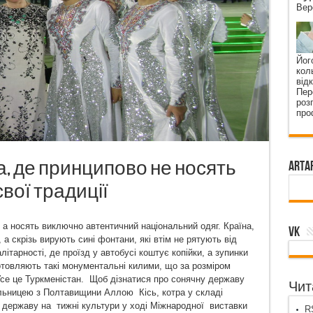
Вер
Йог
кол
від
Пер
роз
про
а, де принципово не носять
ArtA
свої традиції
а носять виключно автентичний національний одяг. Країна,
VK
 а скрізь вирують сині фонтани, які втім не рятують від
літарності, де проїзд у автобусі коштує копійки, а зупинки
готовляють такі монументальні килими, що за розміром
се це Туркменістан. Щоб дізнатися про сонячну державу
Чита
льницею з Полтавищини Аллою Кісь, котра у складі
у державу на тижні культури у ході Міжнародної виставки
RS