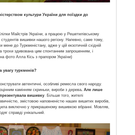
іністерством культури України для поїздки до
пілки Майстрів України, а працюю у Решетилівському
студентів вишивки нашого регіону. Напевно, саме тому,
 мене до Туркменістану, адже у цій екзотичній східній
ла трохи здивована цим спонтанним запрошенням, і
(на фото Алла Кісь з прапором України)
а увагу туркменів?
онструвати автентичні, особливі ремесла свого народу.
гоцінним камінням скриньки, вироби з дерева
. Але лише
 презентувала вишивку
. Більше того, жителі
звичністю, змістовою наповненістю наших вишитих виробів,
одила виключно у прикрашеному вишивкою вбранні. Мовляв,
одяг справді унікальний.