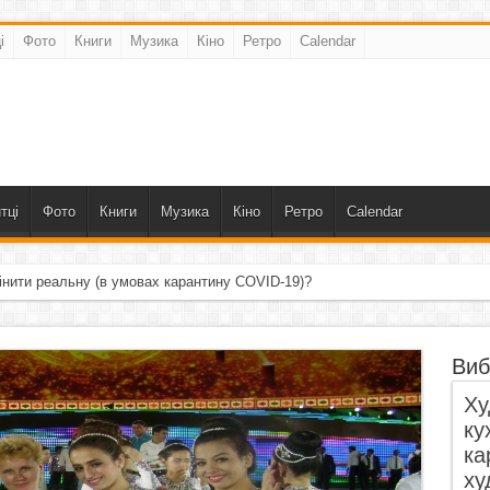
і
Фото
Книги
Музика
Кіно
Ретро
Calendar
тці
Фото
Книги
Музика
Кіно
Ретро
Calendar
інити реальну (в умовах карантину COVID-19)?
Виб
Ху
ку
ка
ху