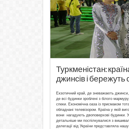
Туркменістан: країн
джинсів і бережуть 
Екзотичний край, де зневажають джинси, 
де всі будинки зроблені з білого мармуру,
спеки. Економічна оаза із присмаком тота
обладнані телевізором. Країна у якій ви
вони нагадують двоповерхові будинки. У
детальніше ми поспілкувалися з вишива
делегації від України представляла наш