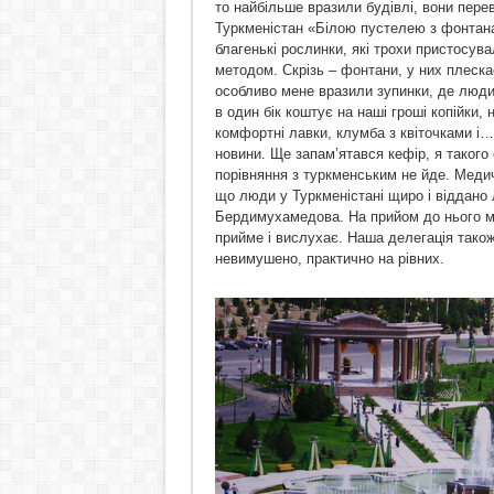
то найбільше вразили будівлі, вони перев
Туркменістан «Білою пустелею з фонтана
благенькі рослинки, які трохи пристосув
методом. Скрізь – фонтани, у них плескає
особливо мене вразили зупинки, де люди 
в один бік коштує на наші гроші копійки, н
комфортні лавки, клумба з квіточками і…
новини. Ще запам’ятався кефір, я такого 
порівняння з туркменським не йде. Меди
що люди у Туркменістані щиро і віддано
Бердимухамедова. На прийом до нього м
прийме і вислухає. Наша делегація також
невимушено, практично на рівних.