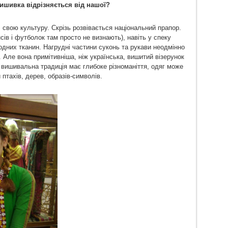
вишивка відрізняється від нашої?
 свою культуру. Скрізь розвівається національний прапор.
ів і футболок там просто не визнають), навіть у спеку
родних тканин. Нагрудні частини суконь та рукави неодмінно
Але вона примітивніша, ніж українська, вишитий візерунок
а вишивальна традиція має глибоке різноманіття, одяг може
птахів, дерев, образів-символів.