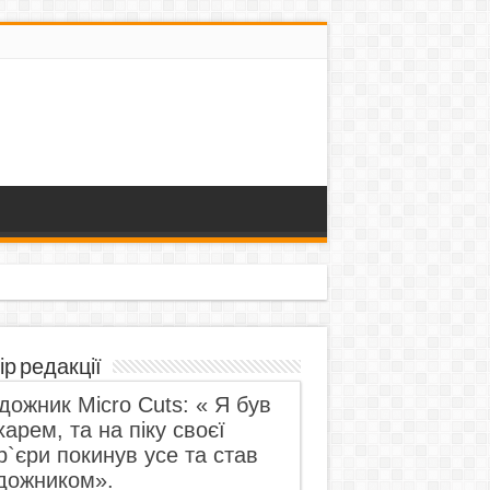
ір редакції
дожник Micro Cuts: « Я був
харем, та на піку своєї
р`єри покинув усе та став
дожником».