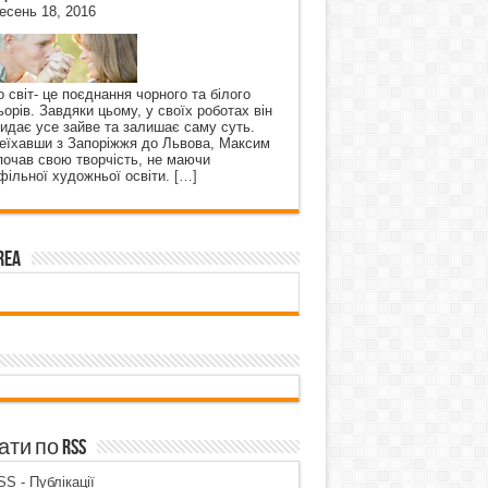
есень 18, 2016
о світ- це поєднання чорного та білого
ьорів. Завдяки цьому, у своїх роботах він
кидає усе зайве та залишає саму суть.
еїхавши з Запоріжжя до Львова, Максим
почав свою творчість, не маючи
фільної художньої освіти.
[…]
rea
ти по RSS
S - Публікації