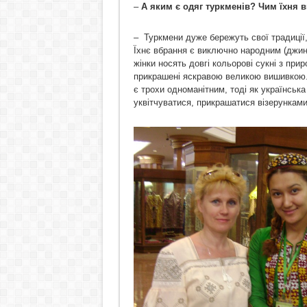
–
А яким є одяг туркменів? Чим їхня 
– Туркмени дуже бережуть свої традиції,
Їхнє вбрання є виключно народним (джинс
жінки носять довгі кольорові сукні з при
прикрашені яскравою великою вишивкою. 
є трохи одноманітним, тоді як українськ
уквітчуватися, прикрашатися візерунками 