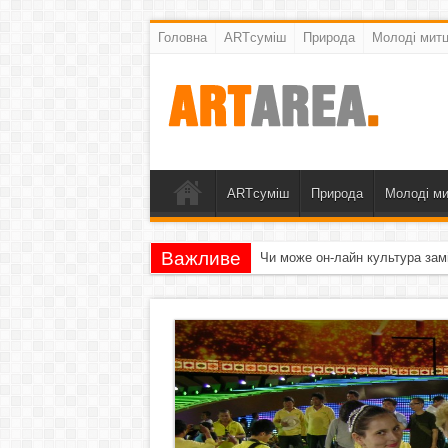
Головна
ARTсуміш
Природа
Молоді митц
ARTсуміш
Природа
Молоді ми
Важливе
Чи може он-лайн культура зам