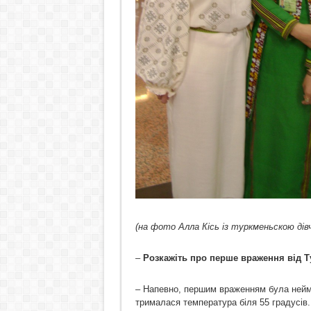
(на фото Алла Кісь із туркменьскою дів
–
Розкажіть про перше враження від Т
– Напевно, першим враженням була неймов
трималася температура біля 55 градусів.