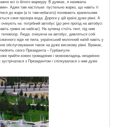
ажно всі із білого мармуру. В думках, я називала
ми». Адже там настільки пустельно жарко, що навіть ті
алися до жари (а їх там-небагато) поливають крапельним
ться синя прозора вода. Дороги у цій країні дуже рівні. А
очікують на потрібний автобус (до речі проїзд на автобусі
авіть гривні не набігає). На зупинці стоїть тент, під ним
 телевізор. Люди, очікуючи на автобус, дивляться собі
смачного ніде не пила, український молочний напій навіть у
чне обслуговування також на дуже високому рівні. Вражає,
 люблять свого Президента – Гурбангули
оже прийти кожен громадянин і можновладець неодмінно
 зустрічалася з Президентом і спілкувалася з ним дуже