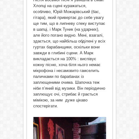
Хлопці на сцені куражаться,
особливо, Юрій Можарівський (бас,
гітара), який привертає до себе увагу
ще тим, що в липневу спеку виступає
в шапці, і Марк Туник (на ударних),
але його погано видно. Мені, взагалі,
здається, що найбільш обділені у всіх
гуртах барабанщики, оскільки вони
завжди в глибині сцени. А Марк
викладається на 100% : виспівує
кожну пісню, хоча біля нього немає
мікрофона і несамовито гамселить
паличками по барабанах із
заплющеними очима. Шапочка теж
ніби п’яний від музики. Він періодично
заплющує очі, стрибає й грається
мімікою, за ним дуже цікаво
спостерігати.