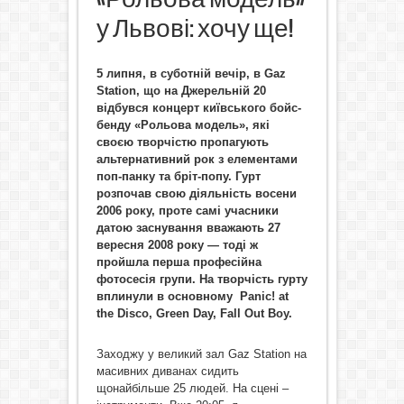
у Львові: хочу ще!
5 липня, в суботній вечір, в
Gaz
Station
, що на Джерельній 20
відбувся концерт київського бойс-
бенду «Рольова модель», які
своєю творчістю пропагують
альтернативний рок з елементами
поп-панку та бріт-попу.
Гурт
розпочав свою діяльність восени
2006 року, проте самі учасники
датою заснування вважають 27
вересня 2008 року — тоді ж
пройшла перша професійна
фотосесія групи. На творчість гурту
вплинули в основному Panic! at
the Disco, Green Day, Fall Out Boy.
Заходжу у великий зал Gaz Station на
масивних диванах сидить
щонайбільше 25 людей. На сцені –