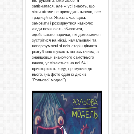
інструменти. Вже 20:05, я
запізнилася, але ж усі знають, що
зірки ніколи не приходять вчасно, все
традиційно. Якраз є час щось
замовити і роззирнутися навколо:
люди починають збиратися,
здебільшого парочки, які домовилися
зустрітися на місці, намальовані та
напарфумлені зі всіх сторін дівчата
розгублено шукають когось очима, а
знайшовши знайомого самотнього
юнака, усміхаються на всі 64 і
прискорюють ходу, прямуючи до
нього. (на фото один із дисків
“Рольової моделі”)