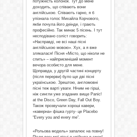
потужність колонок. Тут до мене
доходить, що співають вони
англійською. Співають гарно, я б
упізнала голос Михайла Корчового,
якби почула його деінде, і грають
професійно. Так минає 5 пісень. І тут
несподівано соліст говорить:
«Насправді, не всі наші пісні
англійською мовою». Хух, а я вже
злякалася! Пісня «Місто, що ніколи не
спить» – найприємніший момент
вечора особисто для мене.
Щоправда, у другій частині концерту
(після перерви) було ще дві пісні
українською. Зрештою, англомовні
пісні теж варті уваги. Нічим не гірші,
ніж сингли уже згаданих вище Panic!
at the Disco, Green Day, Fall Out Boy.
Також прозвучали хороші кавери,
«каверна» фішка гурту- це Placebo
“Every you and every me”.
«Рольова модель» запалює на повну!
Після восьмої пісні я увійшла в смак!