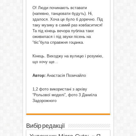
О! Люди починають вставати
(напевно, танцювати будуть). Ні,
здалося. Хоча це було б доречно. Під
таку музику в самий раз ковбаситися!
Та під кінець вечора публіка таки
оживилася і під звуки пісень на
“біс”була справжня гоцанка.
Кінець. Виходжу на вулицю і розумію,
що хочу ще…
Автор:
Анастасія Позичайло
1,2 фото використані з архіву
“Рольової моделі”, фото 3 Даниїла
Задорожного
Вибір редакції