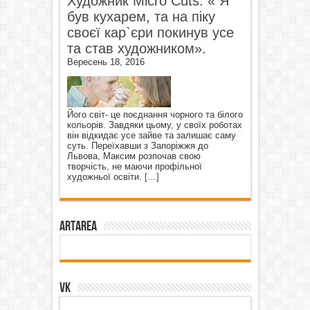
Художник Micro Cuts: « Я
був кухарем, та на піку
своєї кар`єри покинув усе
та став художником».
Вересень 18, 2016
Його світ- це поєднання чорного та білого
кольорів. Завдяки цьому, у своїх роботах
він відкидає усе зайве та залишає саму
суть. Переїхавши з Запоріжжя до
Львова, Максим розпочав свою
творчість, не маючи профільної
художньої освіти.
[…]
ArtArea
VK