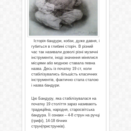
Історія бандури, кобзи, дуже давня, і
губиться в глибині сторіч. В різний
час так називали доволі різні музичні
інструменти, іноді значення мінялися
місцями або модною ставала певна
назва. Десь із початку 19 ст, коли
стабілізувались більшість класичних
інструментів, фактично стала сталою
і назва бандури.
Цю Бандуру, яка стабілізувалася на
початку 19 століття зараз називають
традиційна, народня, старосвітська
бандура. Її ознаки – 4-8 струн на ручці
(грифі), 14-18 бічних
струн(приструнків).