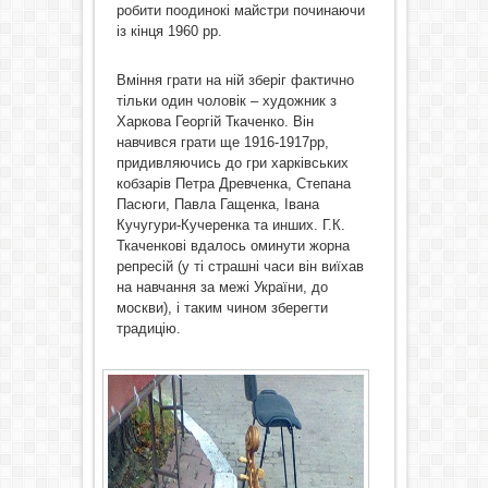
робити поодинокі майстри починаючи
із кінця 1960 рр.
Вміння грати на ній зберіг фактично
тільки один чоловік – художник з
Харкова Георгій Ткаченко. Він
навчився грати ще 1916-1917рр,
придивляючись до гри харківських
кобзарів Петра Древченка, Степана
Пасюги, Павла Гащенка, Івана
Кучугури-Кучеренка та инших. Г.К.
Ткаченкові вдалось оминути жорна
репресій (у ті страшні часи він виїхав
на навчання за межі України, до
москви), і таким чином зберегти
традицію.