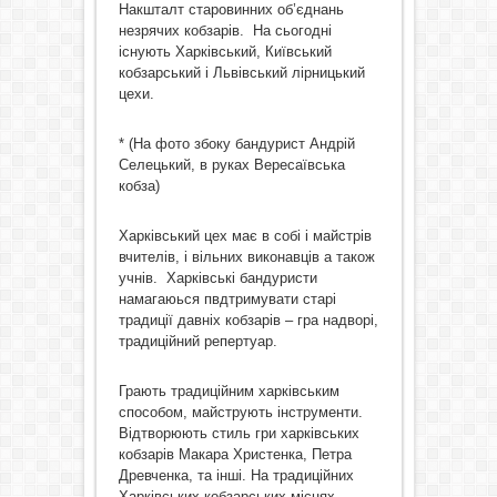
Накшталт старовинних об’єднань
незрячих кобзарів. На сьогодні
існують Харківський, Київський
кобзарський і Львівський лірницький
цехи.
* (На фото збоку бандурист Андрій
Селецький, в руках Вересаївська
кобза)
Харківський цех має в собі і майстрів
вчителів, і вільних виконавців а також
учнів. Харківські бандуристи
намагаюься пвдтримувати старі
традиції давніх кобзарів – гра надворі,
традиційний репертуар.
Грають традиційним харківським
способом, майструють інструменти.
Відтворюють стиль гри харківських
кобзарів Макара Христенка, Петра
Древченка, та інші. На традиційних
Харківських кобзарських місцях –