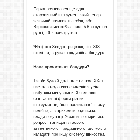
Поряд розвивався ще один
старовинний інструмент який тепер
зазвичай називають кобза, або
Вересаївська кобза – має 5-6 струн на
ручці, і 6-7 приструнків.
*На фото Хведір Гриценко, кін. ХІХ
століття, в руках традиційна бандура
Нове прочитання бандури?
Так би було й далі, але на поч. ХХст.
настала мода експерименів з усім
набутком минувшини. З’являлись
фантастичні форми різних
інструментів, “нові прочитання” і тому
подібне, а з приходом радянської
влади і окупації України, поширились
репресії і знищення всього
автентичного, традиційного, що могло
нагадати про іншу систему цінностей.