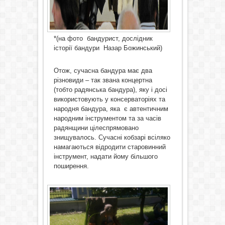
*(на фото бандурист, дослідник
історії бандури Назар Божинський)
Отож, сучасна бандура має два
різновиди – так звана концертна
(тобто радянська бандура), яку і досі
використовують у консерваторіях та
народня бандура, яка є автентичним
народним інструментом та за часів
радянщини цілеспрямовано
знищувалось. Сучасні кобзарі всіляко
намагаються відродити старовинний
інструмент, надати йому більшого
поширення.