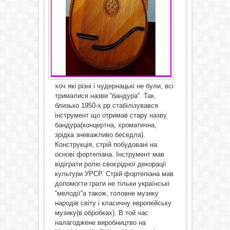
хоч які різні і чудернацькі не були, всі
трималися назви “бандура”. Так,
близько 1950-х рр стабілізувався
інструмент що отримав стару назву
бандура(концертна, хроматична,
зрідка зневажливо беседла).
Конструкція, стрій побудовані на
основі фортепіана. Інструмент мав
відіграти ролю своєрідної декорації
культури УРСР. Стрій фортепіана мав
допомогти грати не тільки українські
“мелодії”а також, головне музику
народів світу і класичну европейську
музику(в обробках). В той час
налагоджене виробництво на