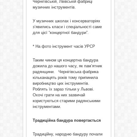
Чернігівській, Лвівській фабриці
музичних інструментів.
У музичних школах і консерваторіях
з’явились класи і спеціальності саме
для цієї “концертної бандури”.
* На фото інструмент часів УРСР
Таким чином ця концертна бандура
дожила до нашого часу, як пам’ятник
радянщини. Чернігівська фабрика
кільканацять років тому припинила
виробництво цих інструментів.
Роблять їх зараз тільки у Львові.
Охочі грати на них зазвичай
користуються старими радянськими
інструментами.
Традиційна бандура повертається
Традиційну, народню бандуру почали