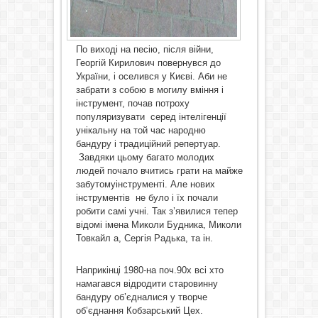
По виході на песію, після війни,
Георгій Кирилович повернувся до
України, і оселився у Києві. Аби не
забрати з собою в могилу вміння і
інструмент, почав потроху
популяризувати серед інтелігенції
унікальну на той час народню
бандуру і традиційний репертуар.
Завдяки цьому багато молодих
людей почало вчитись грати на майже
забутомуінструменті. Але нових
інструментів не було і їх почали
робити самі учні. Так з’явилися тепер
відомі імена Миколи Будника, Миколи
Товкайл а, Сергія Радька, та ін.
Наприкінці 1980-на поч.90х всі хто
намагався відродити старовинну
бандуру об’єдналися у творче
об’єднання Кобзарський Цех.