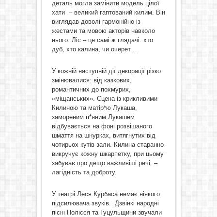
деталь могла замінити модель цілої
хати – великий гаптований килим. Він
виглядав доволі гармонійно із
жестами та мовою акторів навколо
нього. Ліс – це самі ж глядачі: хто
дуб, хто калина, чи очерет…
У кожній наступній дії декорації різко
змінювалися: від казкових,
романтичних до похмурих,
«міщанських». Сцена із крикливими
Килиною та матір*ю Лукаша,
замореним п*яним Лукашем
відбувається на фоні розвішаного
шмаття на шнурках, витягнутих від
чотирьох кутів зали. Килина старанно
викручує кожну шкарпетку, при цьому
забуває про дещо важливіші речі –
лагідність та доброту.
У театрі Леся Курбаса немає ніякого
підсилювача звуків. Дзвінкі народні
пісні Полісся та Гуцульщини звучали