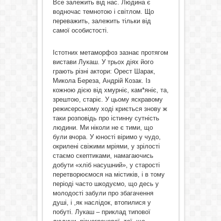
Все залежить від нас. Людина є
водночас темнотою і світлом. Що
переважить, залежить тільки від
самої особистості.
Істотних метаморфоз зазнає протягом
вистави Лукаш. У трьох діях його
грають різні актори: Орест Шарак,
Микола Береза, Андрій Козак. Із
кожною дією від хмурніє, кам*яніє, та,
зрештою, старіє. У цьому яскравому
режисерському ході криється знову ж
таки розповідь про істинну сутність
людини. Ми ніколи не є тими, що
були вчора. У юності віримо у чудо,
окрилені свіжими мріями, у зрілості
стаємо скептиками, намагаючись
добути «хліб насушний», у старості
перетворюємося на містиків, і в тому
періоді часто шкодуємо, що десь у
молодості забули про збагачення
душі, і ,як наслідок, втопилися у
побуті. Лукаш – приклад типової