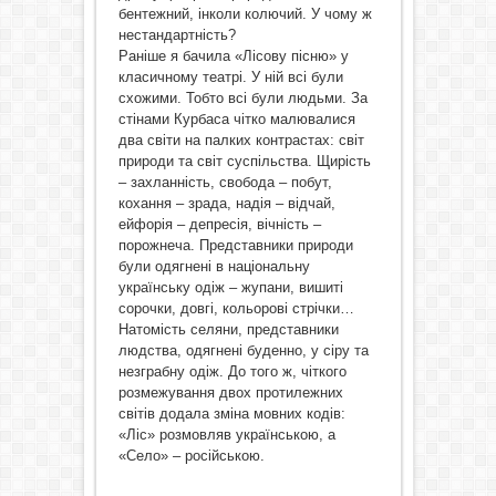
бентежний, інколи колючий. У чому ж
нестандартність?
Раніше я бачила «Лісову пісню» у
класичному театрі. У ній всі були
схожими. Тобто всі були людьми. За
стінами Курбаса чітко малювалися
два світи на палких контрастах: світ
природи та світ суспільства. Щирість
– захланність, свобода – побут,
кохання – зрада, надія – відчай,
ейфорія – депресія, вічність –
порожнеча. Представники природи
були одягнені в національну
українську одіж – жупани, вишиті
сорочки, довгі, кольорові стрічки…
Натомість селяни, представники
людства, одягнені буденно, у сіру та
незграбну одіж. До того ж, чіткого
розмежування двох протилежних
світів додала зміна мовних кодів:
«Ліс» розмовляв українською, а
«Село» – російською.