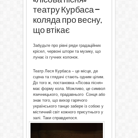
театру Курбаса –
коляда про весну,
що втікає
Забудьте про рівні ряди градаційних
крісел, червоні штори та музику, що
лунає із гучних колонок.
Театр Леся Курбаса – це місце, де
сцена та глядачі стають одним цілим.
До того ж, постановка «Лісова пісня»
має форму кола. Можливо, це символ
язичницького, прадавнього Сонця або
знак того, що вихор гарячого
українського танцю забере із собою у
містичний світ кожного присутнього у
залі. Таки справдилося.