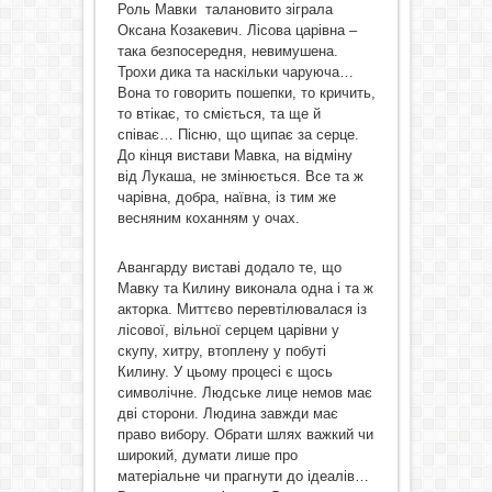
Роль Мавки талановито зіграла
Оксана Козакевич. Лісова царівна –
така безпосередня, невимушена.
Трохи дика та наскільки чаруюча…
Вона то говорить пошепки, то кричить,
то втікає, то сміється, та ще й
співає… Пісню, що щипає за серце.
До кінця вистави Мавка, на відміну
від Лукаша, не змінюється. Все та ж
чарівна, добра, наївна, із тим же
весняним коханням у очах.
Авангарду виставі додало те, що
Мавку та Килину виконала одна і та ж
акторка. Миттєво перевтілювалася із
лісової, вільної серцем царівни у
скупу, хитру, втоплену у побуті
Килину. У цьому процесі є щось
символічне. Людське лице немов має
дві сторони. Людина завжди має
право вибору. Обрати шлях важкий чи
широкий, думати лише про
матеріальне чи прагнути до ідеалів…