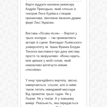
Варто віддати належне режисеру
Андрію Приходько, який спільно із
театром Леся Курбаса створив
проникливе, бентежне бачення драми-
ферії Лесі Українки.
Вистава «Лісова пісня» – Вертеп у
трьох колядах – так промовляють
актори зі сцени. Викладач Львівського
університету ім. Івана Франка Богдан
Тихолоз висловися про дану виставу
просто та зворушливо: «Вона сидить,
мов цвяшок у моїй голові, який
неможливо витягнути ніяким
способом».
У кінці трагедійного вертепу, звісно,
навертаються сльози, але із ними
також летить невидимий месседж.
Від прожитих трьох годин. Не у
Львові. Не у театрі. А у інакшому
вимірі. Реальність, яка передається