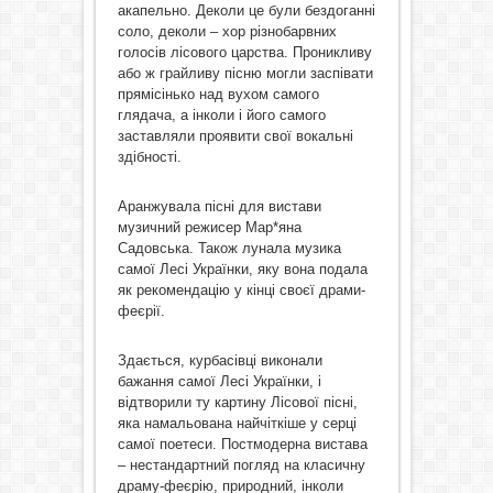
акапельно. Деколи це були бездоганні
соло, деколи – хор різнобарвних
голосів лісового царства. Проникливу
або ж грайливу пісню могли заспівати
прямісінько над вухом самого
глядача, а інколи і його самого
заставляли проявити свої вокальні
здібності.
Аранжувала пісні для вистави
музичний режисер Мар*яна
Садовська. Також лунала музика
самої Лесі Українки, яку вона подала
як рекомендацію у кінці своєї драми-
феєрії.
Здається, курбасівці виконали
бажання самої Лесі Українки, і
відтворили ту картину Лісової пісні,
яка намальована найчіткіше у серці
самої поетеси. Постмодерна вистава
– нестандартний погляд на класичну
драму-феєрію, природний, інколи