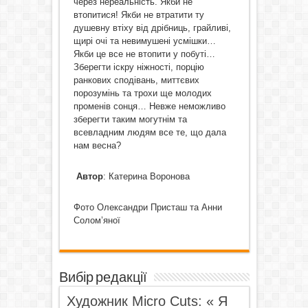
через нереальність. Якби не
втопитися! Якби не втратити ту
душевну втіху від дрібниць, грайливі,
щирі очі та невимушені усмішки…
Якби це все не втопити у побуті…
Зберегти іскру ніжності, порцію
ранкових сподівань, миттєвих
порозумінь та трохи ще молодих
променів сонця… Невже неможливо
зберегти таким могутнім та
всевладним людям все те, що дала
нам весна?
Автор
: Катерина Воронова
Фото Олександри Присташ та Анни
Солом’яної
Вибір редакції
Художник Micro Cuts: « Я