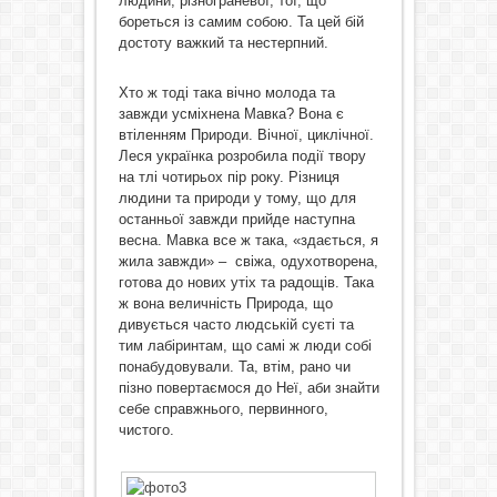
людини, різнограневої, тої, що
бореться із самим собою. Та цей бій
достоту важкий та нестерпний.
Хто ж тоді така вічно молода та
завжди усміхнена Мавка? Вона є
втіленням Природи. Вічної, циклічної.
Леся українка розробила події твору
на тлі чотирьох пір року. Різниця
людини та природи у тому, що для
останньої завжди прийде наступна
весна. Мавка все ж така, «здається, я
жила завжди» – свіжа, одухотворена,
готова до нових утіх та радощів. Така
ж вона величність Природа, що
дивується часто людській суєті та
тим лабіринтам, що самі ж люди собі
понабудовували. Та, втім, рано чи
пізно повертаємося до Неї, аби знайти
себе справжнього, первинного,
чистого.