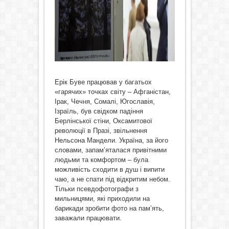
Ерік Буве працював у багатьох
«гарячих» точках світу – Афганістан,
Ірак, Чечня, Сомалі, Югославія,
Ізраїль, був свідком падіння
Берлінської стіни, Оксамитової
революції в Празі, звільнення
Нельсона Мандели. Україна, за його
словами, запам’яталася привітними
людьми та комфортом – була
можливість сходити в душ і випити
чаю, а не спати під відкритим небом.
Тільки псевдофотографи з
мильницями, які приходили на
барикади зробити фото на пам’ять,
заважали працювати.