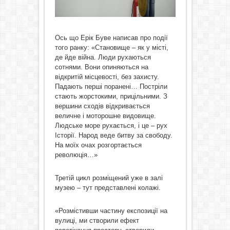
Ось що Ерік Буве написав про події
того ранку: «Становище – як у місті,
де йде війна. Люди рухаються
сотнями. Вони опиняються на
відкритій місцевості, без захисту.
Падають перші поранені… Постріли
стають жорстокими, прицільними. З
вершини сходів відкривається
величне і моторошне видовище.
Людське море рухається, і це – рух
Історії. Народ веде битву за свободу.
На моїх очах розгортається
революція…»
Третій цикл розміщений уже в залі
музею – тут представлені колажі.
«Розмістивши частину експозиції на
вулиці, ми створили ефект