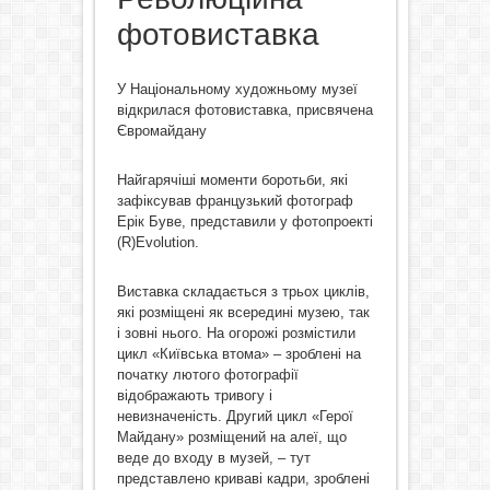
фотовиставка
У Національному художньому музеї
відкрилася фотовиставка, присвячена
Євромайдану
Найгарячіші моменти боротьби, які
зафіксував французький фотограф
Ерік Буве, представили у фотопроекті
(R)Evolution.
Виставка складається з трьох циклів,
які розміщені як всередині музею, так
і зовні нього. На огорожі розмістили
цикл «Київська втома» – зроблені на
початку лютого фотографії
відображають тривогу і
невизначеність. Другий цикл «Герої
Майдану» розміщений на алеї, що
веде до входу в музей, – тут
представлено криваві кадри, зроблені