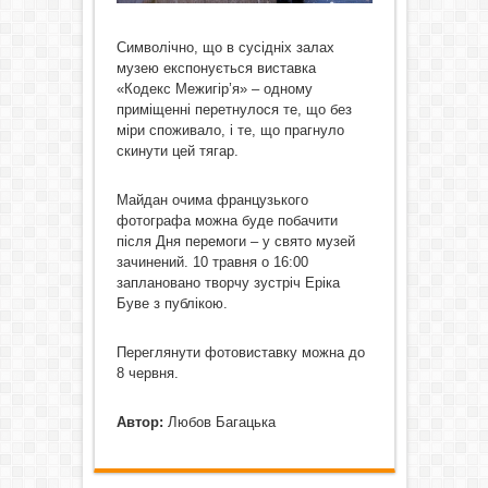
Символічно, що в сусідніх залах
музею експонується виставка
«Кодекс Межигір’я» – одному
приміщенні перетнулося те, що без
міри споживало, і те, що прагнуло
скинути цей тягар.
Майдан очима французького
фотографа можна буде побачити
після Дня перемоги – у свято музей
зачинений. 10 травня о 16:00
заплановано творчу зустріч Еріка
Буве з публікою.
Переглянути фотовиставку можна до
8 червня.
Автор:
Любов Багацька