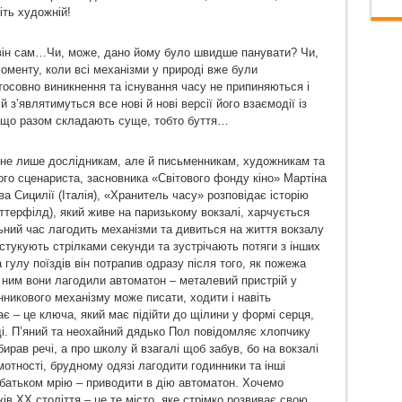
іть художній!
 він сам…Чи, може, дано йому було швидше панувати? Чи,
 моменту, коли всі механізми у природі вже були
тосовно виникнення та існування часу не припиняються і
й з’являтимуться все нові й нові версії його взаємодії із
, що разом складають суще, тобто буття…
 не лише дослідникам, але й письменникам, художникам та
го сценариста, засновника «Світового фонду кіно» Мартіна
а Сицилії (Італія), «Хранитель часу» розповідає історію
терфілд), який живе на паризькому вокзалі, харчується
ьний час лагодить механізми та дивиться на життя вокзалу
дстукують стрілками секунди та зустрічають потяги з інших
а гулу поїздів він потрапив одразу після того, як пожежа
 ним вони лагодили автоматон – металевий пристрій у
никового механізму може писати, ходити і навіть
ає – це ключа, який має підійти до щілини у формі серця,
. П’яний та неохайний дядько Пол повідомляє хлопчику
бирав речі, а про школу й взагалі щоб забув, бо на вокзалі
мотності, брудному одязі лагодити годинники та інші
 батьком мрію – приводити в дію автоматон. Хочемо
ків ХХ століття – це те місто, яке стрімко розвиває свою