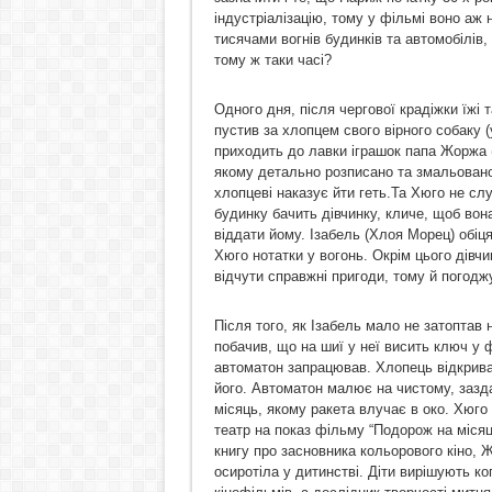
індустріалізацію, тому у фільмі воно аж н
тисячами вогнів будинків та автомобілів, 
тому ж таки часі?
Одного дня, після чергової крадіжки їжі 
пустив за хлопцем свого вірного собаку (
приходить до лавки іграшок папа Жоржа (
якому детально розписано та змальовано
хлопцеві наказує йти геть.Та Хюго не слу
будинку бачить дівчинку, кличе, щоб вон
віддати йому. Ізабель (Хлоя Морец) обіц
Хюго нотатки у вогонь. Окрім цього дівчин
відчути справжні пригоди, тому й погодж
Після того, як Ізабель мало не затоптав н
побачив, що на шиї у неї висить ключ у 
автоматон запрацював. Хлопець відкриває
його. Автоматон малює на чистому, зазда
місяць, якому ракета влучає в око. Хюго 
театр на показ фільму “Подорож на місяц
книгу про засновника кольорового кіно, 
осиротіла у дитинстві. Діти вирішують ко