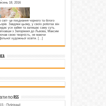
есень 18, 2016
о світ- це поєднання чорного та білого
ьорів. Завдяки цьому, у своїх роботах він
кидає усе зайве та залишає саму суть.
еїхавши з Запоріжжя до Львова, Максим
почав свою творчість, не маючи
фільної художньої освіти.
[…]
rea
ти по RSS
S - Публікації