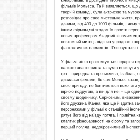
кінофільмів, а дослідник творчості митця,
фільмів Мольєса. Та й виявляється, що
творчій команді, була актрисою та музо
розповідає про своє мистецьке життя, про 
даними, від 400 до 1000 фільмів, і чому
іншим фірмам,які згодом їх просто переп
новим професором Академії кіномистецтва
невтомний митець відзняв упродовж творч
фантастичних елементів. З’ясовується і
У фільмі чітко простежується ієрархія ге
палкого авантюриста та зумів вникнути у 
гра – природна та прониклива; Ізабель, як
дивилася фільмів, бо сам Мольєс казав,
свою пригоду, не боятиметься вскочити у
вірною подругою, а він для неї – ще одни
своєму щоденнику. Серйозним, виваженим
його дружина Жанна, яка ще й здатна за
персонажами у фільмі є станційний інспе
рятує його від наїзду потяга, і привітна 
клаптик різнобарвності на сірому та запо
перший погляд
недоброзичливий інспект