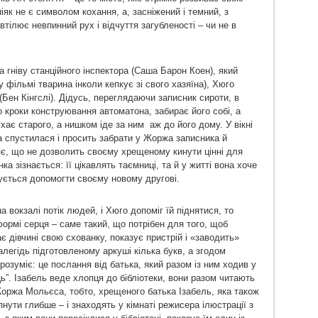
іяк не є символом кохання, а, засніжений і темний, з
втілює невпинний рух і відчуття загубленості – чи не в
та гніву станційного інспектора (Саша Барон Коен), який
у фільмі тварина інколи кепкує зі свого хазяїна), Хюго
Бен Кінгслі). Дідусь, переглядаючи записник сироти, в
 кроки конструювання автоматона, забирає його собі, а
хає старого, а нишком іде за ним
аж до його дому. У вікні
а спустилася і просить забрати у Жоржа записника й
яє, що не дозволить своєму хрещеному кинути цінні для
ка зізнається: її цікавлять таємниці, та й у житті вона хоче
ується допомогти своєму новому другові.
а вокзалі потік людей, і Хюго допоміг їй піднятися, то
формі серця – саме такий, що потрібен для того, щоб
 дівчині свою схованку, показує пристрій і «заводить»
легідь підготовленому аркуші кілька букв, а згодом
розуміє: це послання від батька, який разом із ним ходив у
ь”. Ізабель веде хлопця до бібліотеки, вони разом читають
Жоржа Мольєса, тобто, хрещеного батька Ізабель, яка також
пнути глибше – і знаходять у кімнаті режисера ілюстрації з