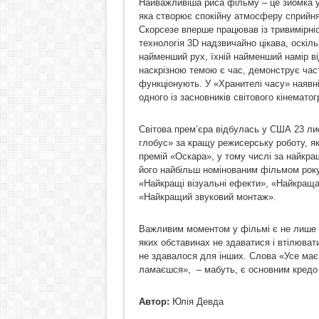
Найважливіша риса фільму – це зйомка у 
яка створює спокійну атмосферу сприйнят
Скорсезе вперше працював із тривимірніс
технологія 3D надзвичайно цікава, оскіл
найменший рух, їхній найменший намір в
наскрізною темою є час, демонструє част
функціонують. У «Хранителі часу» наявні 
одного із засновників світового кінема
Світова прем’єра відбулась у США 23 ли
глобус» за кращу режисерську роботу, як
премій «Оскара», у тому числі за найкр
його найбільш номінованим фільмом року
«Найкращі візуальні ефекти», «Найкраща
«Найкращий звуковий монтаж».
Важливим моментом у фільмі є не лише х
яких обставинах не здаватися і втілюват
не здавалося для інших. Слова «Усе має
ламаєшся»,
– мабуть, є основним кредо
Автор:
Юл
ія Девда