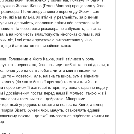
 з яким вони пересіклися у бібліотеці, показує їм один із
 дружина Жоржа Жанна (Гелен Маккорі) працювала у його
ю режисера. Після зворушливого перегляду Жорж і сам
те, які мав плани, як втілив у реальність, за різними
 зупинив діяльність, спаливши плівки або передавши їх
лавили. Та через роки режисера не забувають, він стає
, а на його честь влаштовують кінопоказ фільмів, які
их літ, і які стали предтечею використання у кіно
 те, що й автоматон він винайшов також…
роїв. Головними є Хюго Кабре, який втілився у роль
сутність персонажа, його погляди глибокі та повні довіри, а
а понад усе на світі любить читати книги і ніколи не
 що то – моветон,
але, наївна та щира, зуміє віднайти
 халепу (бо яка ж без неї пригода) та стати для Хюго
м персонажем її життєвої історії, яку вона старанно веде у
 і досвідченим постає перед нами й Мольєс, такою ж є і
хоплювати таємничістю і добротою. Мінорними
ктор, який упродовж кінокартини полює на Хюго, а вкінці
квіткарка Візетт, букети якої, мабуть, становлять єдиний
рошеному вокзалі і до якої намагається підбивати клинки на
ор.