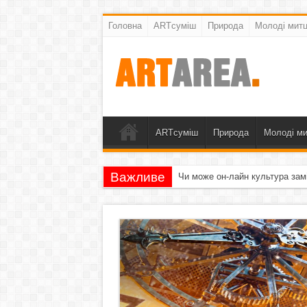
Головна
ARTсуміш
Природа
Молоді митц
ARTсуміш
Природа
Молоді ми
Важливе
Чи може он-лайн культура зам