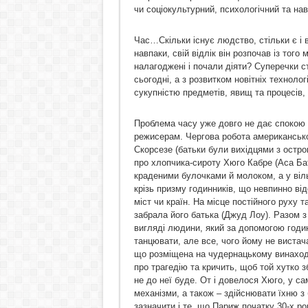
чи соціокультурний, психологічний та нав
Час…Скільки існує людство, стільки є і
навпаки, свій відлік він розпочав із того
налагоджені і почали діяти? Суперечки с
сьогодні, а з розвитком новітніх технологі
сукупністю предметів, явищ та процесів
Проблема часу уже довго не дає спокою
режисерам. Чергова робота американсько
Скорсезе (батьки були вихідцями з остров
про хлопчика-сироту Хюго Кабре (Аса Бат
краденими булочками й молоком, а у віл
крізь призму годинників, що невпинно ві
міст чи країн. На місце постійного руху т
забрала його батька (Джуд Лоу). Разом з
вигляді людини, який за допомогою годин
танцювати, але все, чого йому не вистач
що розміщена на чудернацькому винаході
про трагедію та кричить, щоб той хутко з
не до неї буде. От і довелося Хюго, у са
механізми, а також – здійснювати їхню з
зазначити і те, що Париж початку 30-х ро