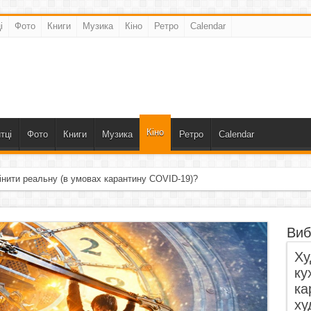
і
Фото
Книги
Музика
Кіно
Ретро
Calendar
Кіно
тці
Фото
Книги
Музика
Ретро
Calendar
інити реальну (в умовах карантину COVID-19)?
Виб
Ху
ку
ка
ху