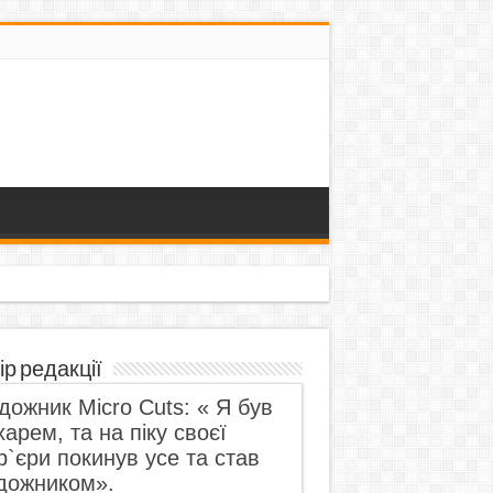
ір редакції
дожник Micro Cuts: « Я був
харем, та на піку своєї
р`єри покинув усе та став
дожником».