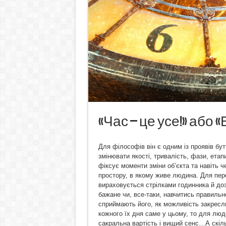
«Час – це усе!» або
Для філософів він є одним із проявів бут
змінювати якості, тривалість, фази, етап
фіксує моменти зміни об’єкта та навіть 
простору, в якому живе людина. Для пере
вираховується стрілками годинника й дозв
бажане чи, все-таки, навчитись правильн
сприймають його, як можливість закресли
кожного їх дня саме у цьому, то для люде
сакральна вартість і вищий сенс…А скільк