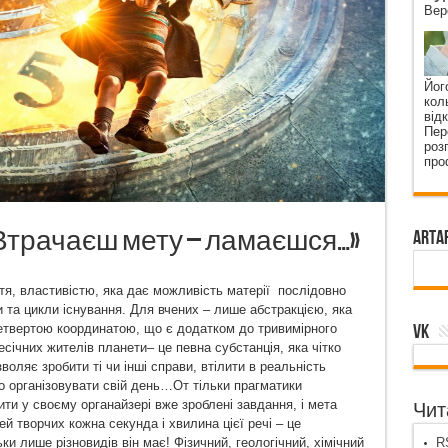
Вер
Йог
кол
від
Пер
роз
про
 «Втрачаєш мету – ламаєшся…»
ArtA
тя, властивістю, яка дає можливість матерії
послідовно
и та цикли існування. Для вчених – лише абстракцією, яка
VK
четвертою координатою, що є додатком до тривимірного
січних жителів планети– це певна субстанція, яка чітко
оляє зробити ті чи інші справи, втілити в реальність
о організовувати свій день…От тільки прагматики
ти у своєму органайзері вже зроблені завдання, і мета
Чита
й творчих кожна секунда і хвилина цієї речі – це
и лише різновидів він має! Фізичний, геологічний, хімічний
RS