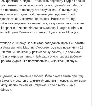
3D форматі, а відтак – плавність переходу кадрів і планів,
тя сюжету, характерів героїв та поступовий рух. Мартін
тю простору, з приводу чого зауважив: «Я виявив, що
ьки актори виглядають більш емоційно щирими. Їхній
ідтворюється максимально точно». Натяки на те, що
ий показ годинників і механізмів, за допомогою яких вони
і справжні – чорно-білі чи розмальовані кадри з фільмів
тографа Жоржа Мольєса, зокрема «Подорожі на Місяць».
стопада 2011 року. Фільм став володарем премії «Золотий
а була вручена Мартіну Скорсезе. Був номінований на 11
ащий фільм і найкращу режисерську роботу, що зробило
. З них отримав п’ять: «Найкраща операторська робота»,
 робота художника-постановника», «Найкращий звук»,
удожня, а й виховна сторона. Його сюжет вчить при будь-
и бажане у реальність, яким би дивним і незрозумілим воно
 мету, навіть механізм…Утрачаєш свою мету – наче
 фільму.