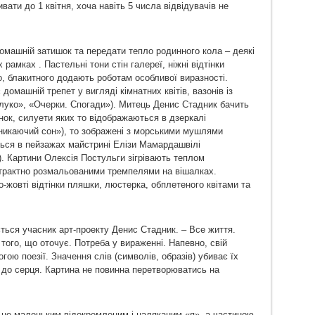
ати до 1 квітня, хоча навіть 5 числа відвідувачів не
омашній затишок та передати тепло родинного кола – деякі
рамках . Пастельні тони стін галереї, ніжні відтінки
о, блакитного додають роботам особливої виразності.
машній трепет у вигляді кімнатних квітів, вазонів із
луко», «Очерки. Спогади»). Митець Денис Стадник бачить
нок, силуети яких то відображаються в дзеркалі
Зникаючий сон»), то зображені з морськими мушлями
ться в пейзажах майстрині Елізи Мамардашвілі
. Картини Олексія Постульги зігрівають теплом
страктно розмальованими тремпелями на вішалках.
о-жовті відтінки пляшки, люстерка, обплетеного квітами та
ється учасник арт-проекту Денис Стадник. – Все життя.
 того, що оточує. Потреба у вираженні. Напевно, свій
гою поезії. Значення слів (символів, образів) убиває їх
 до серця. Картина не повинна перетворюватись на
ш не маленьким відокремленим і наляканим «я», а частиною