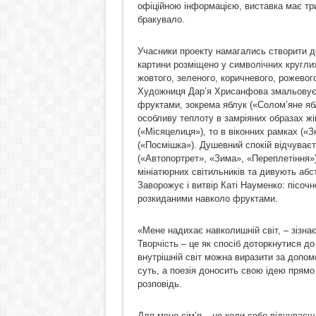
офіційною інформацією, виставка має трив
бракувало.
Учасники проекту намагались створити д
картини розміщено у символічних круглих 
жовтого, зеленого, коричневого, рожевог
Художниця Дар’я Хрисанфова змальовує до
фруктами, зокрема яблук («Солом’яне яб
особливу теплоту в замріяних образах жі
(«Місяцелиця»), то в віконних рамках («
(«Посмішка»). Душевний спокій відчуває
(«Автопортрет», «Зима», «Переплетіння»)
мініатюрних світильників та дивують аб
Заворожує і витвір Каті Науменко: пісочн
розкиданими навколо фруктами.
«Мене надихає навколишній світ, – зізна
Творчість – це як спосіб доторкнутися до
внутрішній світ можна виразити за допомо
суть, а поезія доносить свою ідею прямо
розповідь.
Для мене сім’я – це коли себе відчуває