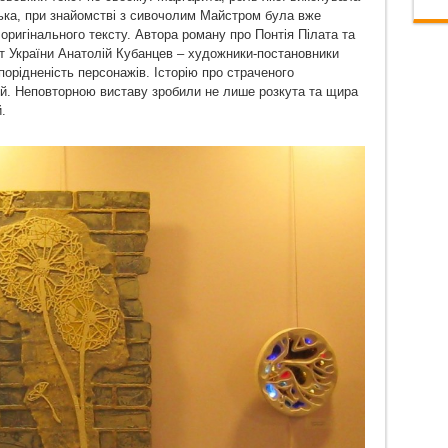
ька, при знайомстві з сивочолим Майстром була вже
оригінального тексту. Автора роману про Понтія Пілата та
ст України Анатолій Кубанцев – художники-постановники
орідненість персонажів. Історію про страченого
й. Неповторною виставу зробили не лише розкута та щира
.