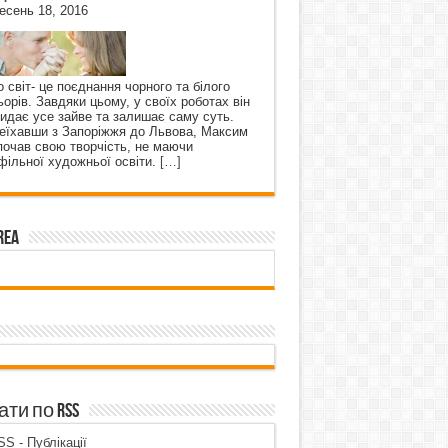
есень 18, 2016
о світ- це поєднання чорного та білого
ьорів. Завдяки цьому, у своїх роботах він
кидає усе зайве та залишає саму суть.
еїхавши з Запоріжжя до Львова, Максим
почав свою творчість, не маючи
фільної художньої освіти.
[…]
rea
ти по RSS
S - Публікації