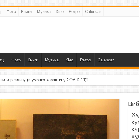
і
Фото
Книги
Музика
Кіно
Ретро
Calendar
тці
Фото
Книги
Музика
Кіно
Ретро
Calendar
інити реальну (в умовах карантину COVID-19)?
Виб
Ху
ку
ка
ху