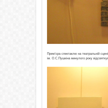
Прем’єра спектаклю на театральній сцен
ім. О.С.Пушкіна минулого року відсвяткув