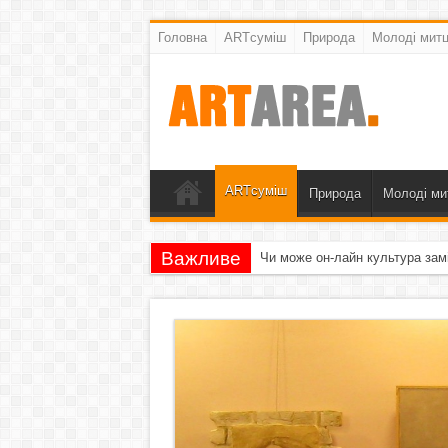
Головна
ARTсуміш
Природа
Молоді митц
ARTсуміш
Природа
Молоді ми
Важливе
Чи може он-лайн культура зам