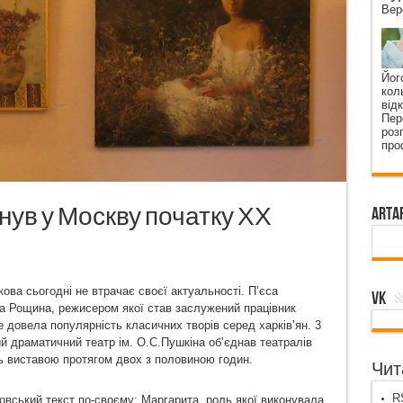
Вер
Йог
кол
від
Пер
роз
про
нув у Москву початку ХХ
ArtA
ва сьогодні не втрачає своєї актуальності. П’єса
VK
а Рощина, режисером якої став заслужений працівник
е довела популярність класичних творів серед харків’ян. 3
ий драматичний театр ім. О.С.Пушкіна об’єднав театралів
ись виставою протягом двох з половиною годин.
Чита
RS
овський текст по-своєму: Маргарита, роль якої виконувала