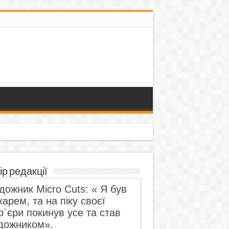
ір редакції
дожник Micro Cuts: « Я був
харем, та на піку своєї
р`єри покинув усе та став
дожником».