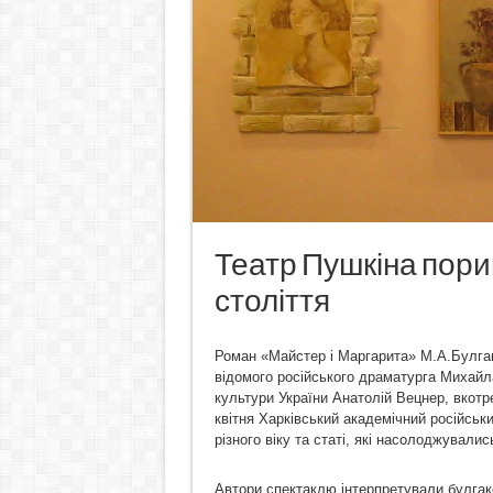
Театр Пушкіна пори
століття
Роман «Майстер і Маргарита» М.А.Булгако
відомого російського драматурга Михайл
культури України Анатолій Вецнер, вкотр
квітня Харківський академічний російськ
різного віку та статі, які насолоджувал
Автори спектаклю інтерпретували булгак