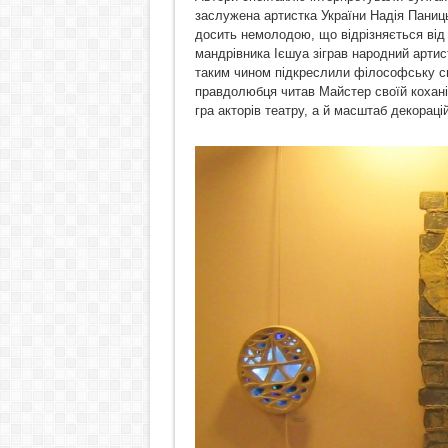
заслужена артистка України Надія Паниц
досить немолодою, що відрізняється від 
мандрівника Ієшуа зіграв народний арти
таким чином підкреслили філософську сп
правдолюбця читав Майстер своїй кохані
гра акторів театру, а й масштаб декорацій