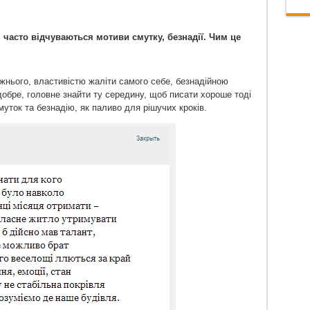
 часто відчуваються мотиви смутку, безнадії. Чим це
жнього, властивістю жаліти самого себе, безнадійною
обре, головне знайти ту середину, щоб писати хороше тоді
муток та безнадію, як паливо для рішучих кроків.