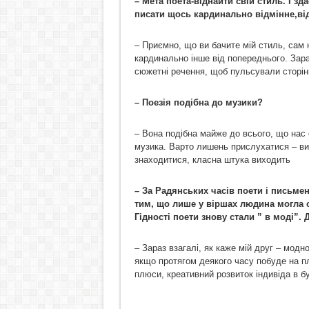
– Мета поета-віднайти свій стиль. І з
писати щось кардинально відмінне,від
– Приємно, що ви бачите мій стиль, сам 
кардинально інше від попереднього. Зар
сюжетні речення, щоб пульсували сторін
– Поезія подібна до музики?
– Вона подібна майже до всього, що нас от
музика. Варто лишень прислухатися – вим
знаходитися, класна штука виходить
– За Радянських часів поети і письме
тим, що лише у віршах людина могла с
Гідності поети знову стали ” в моді”
– Зараз взагалі, як каже мій друг – мод
якщо протягом деякого часу побуде на пла
плюси, креативний розвиток індивіда в бу