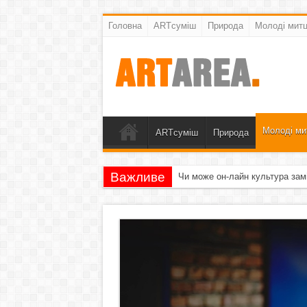
Головна
ARTсуміш
Природа
Молоді митц
Молоді ми
ARTсуміш
Природа
Важливе
Чи може он-лайн культура зам