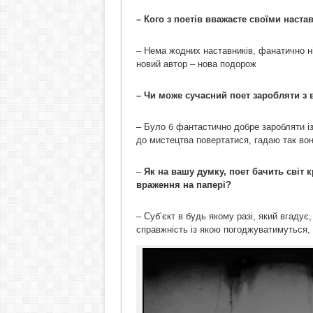
– Кого з поетів вважаєте своїми настав
– Нема жодних наставників, фанатично ні
новий автор – нова подорож
– Чи може сучасний поет заробляти з 
– Було б фантастично добре заробляти із
до мистецтва повертатися, гадаю так воно
–
Як на вашу думку, поет бачить світ 
враження на папері?
– Суб’єкт в будь якому разі, який вгадує,
справжність із якою погоджуватимуться, 