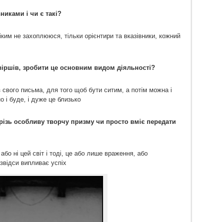
никами і чи є такі?
ким не захоплююся, тільки орієнтири та вказівники, кожний
віршів, зробити це основним видом діяльності?
 свого письма, для того щоб бути ситим, а потім можна і
 і буде, і дуже це близько
крізь особливу творчу призму чи просто вміє передати
 або ні цей світ і тоді, це або лише враження, або
звідси випливає успіх