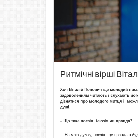
Ритмічні вірші Віта
Хоч Віталій Попович ще молодий пись
задоволенням читають і слухають його
дізнатися про молодого митця і можли
душі.
–
Що таке поезія: ілюзія чи правда?
– На мою думку, поезія -це правда в будь