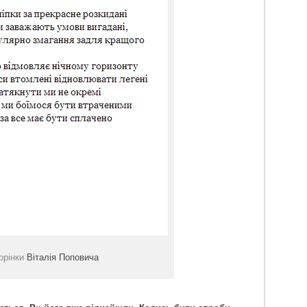
торінки
Віталія Поповича