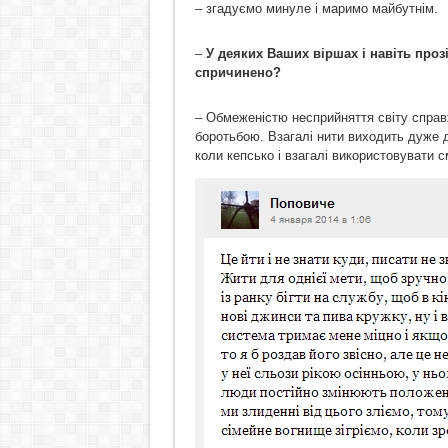
– згадуємо минуле і маримо майбутнім.
–
У деяких Ваших віршах і навіть прозі
спричинено?
– Обмеженістю несприйняття світу справ
боротьбою. Взагалі нити виходить дуже д
коли кепсько і взагалі використовувати с