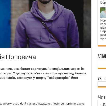
Вер
Йог
кол
від
Пер
роз
про
лія Поповича
ArtA
менник, вже багато користувачів соціальних мереж із
 твори. У цьому інтерв’ю читач отримує нагоду більше
VK
во навіть зазирнути у творчу “лабораторію” його
Чита
 якому разі, бо й так все навколо ілюзія це помітно дуже
RS