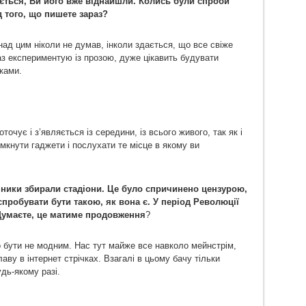
дається, Ви його вже віднайшли. Колись були спроби
 того, що пишете зараз?
над цим ніколи не думав, інколи здається, що все свіже
аз експериментую із прозою, дуже цікавить будувати
ками.
очує і з’являється із середини, із всього живого, так як і
кнути гаджети і послухати те місце в якому ви
нники збирали стадіони. Це було спричинено цензурою,
пробувати бути такою, як вона є. У період Революції
. Думаєте, це матиме продовження
?
но бути не модним. Нас тут майже все навколо мейнстрім,
ву в інтернет стрічках. Взагалі в цьому бачу тільки
дь-якому разі.