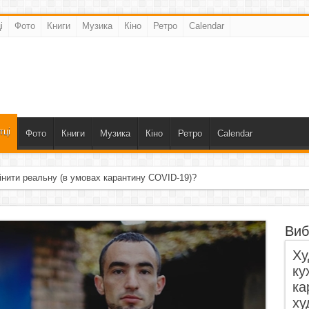
і
Фото
Книги
Музика
Кіно
Ретро
Calendar
тці
Фото
Книги
Музика
Кіно
Ретро
Calendar
інити реальну (в умовах карантину COVID-19)?
Виб
Ху
ку
ка
ху