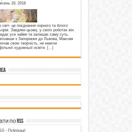
есень 18, 2016
о світ- це поєднання чорного та білого
ьорів. Завдяки цьому, у своїх роботах він
кидає усе зайве та залишає саму суть.
еїхавши з Запоріжжя до Львова, Максим
почав свою творчість, не маючи
фільної художньої освіти.
[…]
rea
ти по RSS
S - Публікації