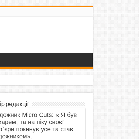
ір редакції
дожник Micro Cuts: « Я був
харем, та на піку своєї
р`єри покинув усе та став
дожником».