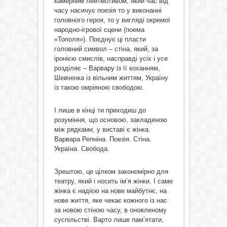
камерним лейтмотивом, який час від
часу насичує поезія то у виконанні
головного героя, то у вигляді окремої
народно-ігрової сцени (поема
«Тополя»). Поєднує ці пласти
головний символ – стіна, який, за
іронією смислів, насправді усіх і усе
розділяє – Варвару із її коханням,
Шевченка із вільним життям, Україну
із такою омріяною свободою.
І лише в кінці ти приходиш до
розуміння, що основою, закладеною
між рядками, у виставі є жінка.
Варвара Репніна. Поезія. Стіна.
Україна. Свобода.
Зрештою, це цілком закономірно для
театру, який і носить ім’я жінки. І саме
жінка є надією на нове майбутнє, на
нове життя, яке чекає кожного із нас
за новою стіною часу, в оновленому
суспільстві. Варто лише пам’ятати,