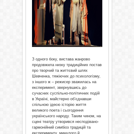
З одного боку, вистава жанрово
продовжила низку традиційних постав
про творчий та життєвий шлях
Шевченка, тяжіючих до психологізму,
з іншого ж – режисер зважилась на
експеримент, звернувшись до
сучасних суспільно-політичних подій
в Україні, майстерно об’єднавши
спільною ідеєю історію життя
великого поета і сьогодення
українського народу. Таким чином, на
сцені театру утворився несподівано-
гармонійний симбіоз традицій та
експерименту, минулого й