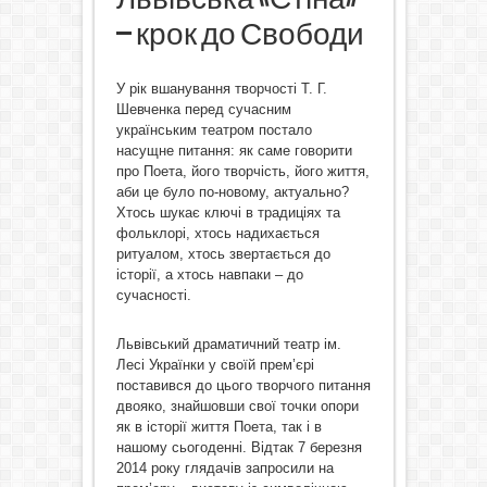
– крок до Свободи
У рік вшанування творчості Т. Г.
Шевченка перед сучасним
українським театром постало
насущне питання: як саме говорити
про Поета, його творчість, його життя,
аби це було по-новому, актуально?
Хтось шукає ключі в традиціях та
фольклорі, хтось надихається
ритуалом, хтось звертається до
історії, а хтось навпаки – до
сучасності.
Львівський драматичний театр ім.
Лесі Українки у своїй прем’єрі
поставився до цього творчого питання
двояко, знайшовши свої точки опори
як в історії життя Поета, так і в
нашому сьогоденні. Відтак 7 березня
2014 року глядачів запросили на