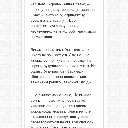
«впізнає» Україну (Анна Єпатко) –
спершу нещасну, розірвану горем на
шматки, вимучену, скривджену, і
врешті зґвалтовану… Все
повторюється знову і знову,
нескінченно, наче колообіг часу, який
не має кінця…
Динамічна статика. Усе тече, але
нічого не змінюється. Але це – не
кінець, це – очікування початку. Не
одразу будувались величні міста. Не
одразу будувались і барикади.
Шевченкове слово виявляється
важливим рушієм, закликом до дій.
«Не вмирає душа наша, Не вмирає
воля…» – закликає поет, палко
читаючи свої вірші, а тим часом,
тяжка ноша, яка звалилась на плечі
стражденного народу, поступово
перетворюється на символ свободи.
Мішок за мішком падає з пліч на