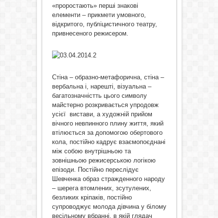
«проростають» перші знакові
елементи – прикмети умовного,
відкритого, публіцистичного театру,
привнесеного режисером.
Стіна – образно-метафорична, стіна –
вербальна і, нарешті, візуальна –
багатозначністть цього символу
майстерно розкривається упродовж
усієї вистави, а художній прийом
вічного невпинного плину життя, який
втілюється за допомогою обертового
кола, постійно кадрує взаємопоєднані
між собою внутрішньою та
зовнішньою режисерською логікою
епізоди. Постійно переслідує
Шевченка образ стражденного народу
– шерега втомлених, зсутулених,
безликих кріпаків, постійно
супроводжує молода дівчина у білому
весільному вбранні, в якій глядач