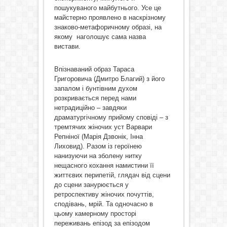
пошукуваного майбутнього. Усе це
майстерно проявлено в наскрізному
знаково-метафоричному образі, на
якому наголошує сама назва
вистави.
Впізнаваний образ Тараса
Григоровича (Дмитро Благий) з його
запалом і бунтівним духом
розкривається перед нами
нетрадиційно – завдяки
драматургічному прийому сповіді – з
тремтячих жіночих уст Варвари
Репніної (Марія Дзвонік, Інна
Лиховид). Разом із героїнею
нанизуючи на зболену нитку
нещасного кохання намистини її
життєвих перипетій, глядач від сцени
до сцени занурюється у
ретроспективу жіночих почуттів,
сподівань, мрій. Та одночасно в
цьому камерному просторі
переживань епізод за епізодом