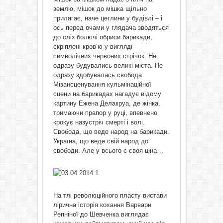
землю, мішок до мішка щільно
прилягає, наче цеглини у будівлі – і
ось перед очами у глядача зводяться
до сліз болючі обриси барикади,
скріплені кров’ю у вигляді
символічних червоних стрічок. Не
одразу будувались великі міста. Не
одразу здобувалась свобода.
Мізансценування кульмінаційної
сцени на барикадах нагадує відому
картину Ежена Делакруа, де жінка,
тримаючи прапор у руці, впевнено
крокує назустріч смерті і волі.
Свобода, що веде народ на барикади.
Україна, що веде свій народ до
свободи. Але у всього є своя ціна…
На тлі революційного пласту вистави
лірична історія кохання Варвари
Репніної до Шевченка виглядає