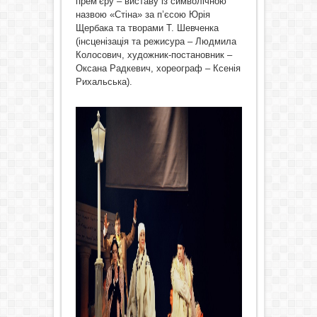
прем’єру – виставу із символічною
назвою «Стіна» за п’єсою Юрія
Щербака та творами Т. Шевченка
(інсценізація та режисура – Людмила
Колосович, художник‑постановник –
Оксана Радкевич, хореограф – Ксенія
Рихальська).