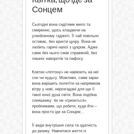
Сонцем
Сьогодні вона сидітиме мило та
смиренно, щось клацаючи на
улюбленому гаджеті. Її чай повільно
остиває, без крихти цукру. Вона не
любить гарячі напої з цукром. Адже
саме без нього смак справжній, без
лишніх наворотів та пафосу.
Ковтки «ліптону» не навіюють на неї
сон чи нудьгу. Можливо, саме зараз
вона вирішить полетіти за напрямком
вітру у нові, нерозгадані для ще її
такої юної душі світи. Вона подібна
соняшнику: бо не «гризеться»
проблемами, що робити, куди йти –
вона просто іде за Сонцем…
Її веде внутрішня сила та здатність
до ризику. Навчитися життя із