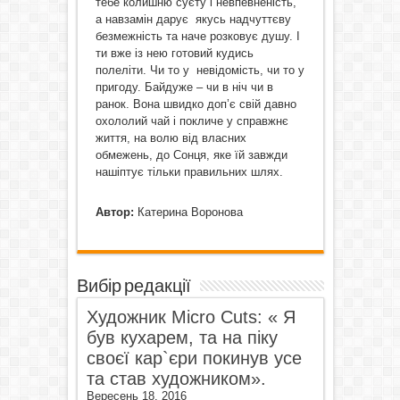
тебе колишню суєту і невпевненість,
а навзамін дарує якусь надчуттєву
безмежність та наче розковує душу. І
ти вже із нею готовий кудись
полеліти. Чи то у невідомість, чи то у
пригоду. Байдуже – чи в ніч чи в
ранок. Вона швидко доп’є свій давно
охололий чай і покличе у справжнє
життя, на волю від власних
обмежень, до Сонця, яке їй завжди
нашіптує тільки правильних шлях.
Автор:
Катерина Воронова
Вибір редакції
Художник Micro Cuts: « Я
був кухарем, та на піку
своєї кар`єри покинув усе
та став художником».
Вересень 18, 2016