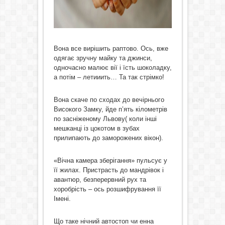
Вона все вирішить раптово. Ось, вже
одягає зручну майку та джинси,
одночасно малює вії і їсть шоколадку,
а потім – летииить… Та так стрімко!
Вона скаче по сходах до вечірнього
Високого Замку, йде п’ять кілометрів
по засніженому Львову( коли інші
мешканці із цокотом в зубах
прилипають до заморожених вікон).
«Вічна камера зберігання» пульсує у
її жилах. Пристрасть до мандрівок і
авантюр, безперервний рух та
хоробрість – ось розшифрування її
Імені.
Що таке нічний автостоп чи енна