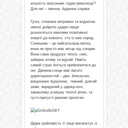
кількість безсонних годин революції?
Для неї – звична, буденна справа.
Гучні, сповнені витримки та водночас
ніжної доброти удари серця
розносяться хвилями позитивної
енергії до кожного, хто із нею поряд.
Соняшник – це найсильніша квітка,
вона не просто має місце під сонцем.
Вона сама продукує тепло, сміх,
забирає втому та відчай. Навіть
самий страх боїться приблизитися до
неї. Дівчина-сонце має багато
дорогоцінностей – два блискучих,
вишуканих бурштини, темний, довгий
шовк, вкрадений у цариці-ночі,
заманливу усмішку теплої річки, та
густі-прегусті ранкові проліски.
Щира грайливість її лиця висмоктує із