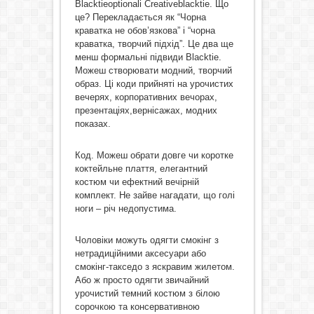
Blacktieoptionalі Creativeblacktie. Що
це? Перекладається як “Чорна
краватка не обов’язкова” і “чорна
краватка, творчий підхід”. Це два ще
менш формальні підвиди Blacktie.
Можеш створювати модний, творчий
образ. Ці коди прийняті на урочистих
вечерях, корпоративних вечорах,
презентаціях,вернісажах, модних
показах.
Код. Можеш обрати довге чи коротке
коктейльне плаття, елегантний
костюм чи ефектний вечірній
комплект. Не зайве нагадати, що голі
ноги – річ недопустима.
Чоловіки можуть одягти смокінг з
нетрадиційними аксесуари або
смокінг-такседо з яскравим жилетом.
Або ж просто одягти звичайний
урочистий темний костюм з білою
сорочкою та консервативною