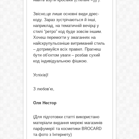
Звісно,це лише основні види дрес-
коду. Зараз зустрічаються й інші,
наприклад, на тематичній вечірці у
стилі “ретро” код буде зовсім іншим.
Хочеш перемогти у змаганнях на
найскрупульозніше витриманий стиль
– дотримуйся всіх правил. Прагнеш
бути об’єктом уваги – розбав сухий
код індивідуальною фішкою.
Успіхів)!
З любов’ю,
Оля Нестор
(Для підготовки статті використано
матеріали видання мережі магазинів
парфумерії та косметики BROCARD
та фото з Інтернету)