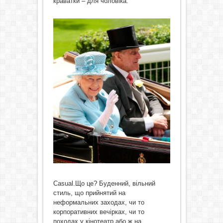
краватки – для чоловіка.
Casual.Що це? Буденний, вільний
стиль, що прийнятий на
неформальних заходах, чи то
корпоративних вечірках, чи то
походах у кінотеатр або ж на