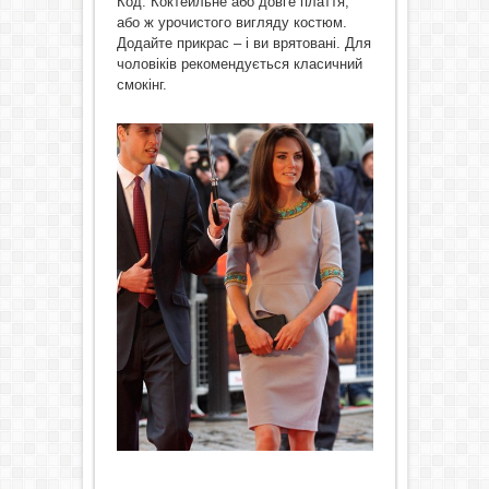
Код. Коктейльне або довге плаття,
або ж урочистого вигляду костюм.
Додайте прикрас – і ви врятовані. Для
чоловіків рекомендується класичний
смокінг.