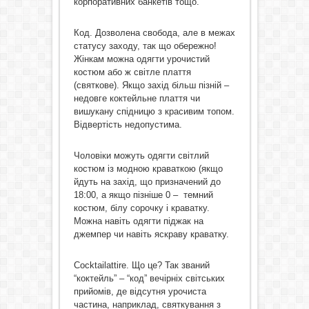
корпоративних банкетів тощо.
Код. Дозволена свобода, але в межах
статусу заходу, так що обережно!
Жінкам можна одягти урочистий
костюм або ж світле плаття
(святкове). Якщо захід більш пізній –
недовге коктейльне плаття чи
вишукану спідницю з красивим топом.
Відвертість недопустима.
Чоловіки можуть одягти світлий
костюм із модною краваткою (якщо
йдуть на захід, що призначений до
18:00, а якщо пізніше 0 – темний
костюм, білу сорочку і краватку.
Можна навіть одягти піджак на
джемпер чи навіть яскраву краватку.
Cocktailattire. Що це? Так званий
“коктейль” – “код” вечірніх світських
прийомів, де відсутня урочиста
частина, наприклад, святкування з