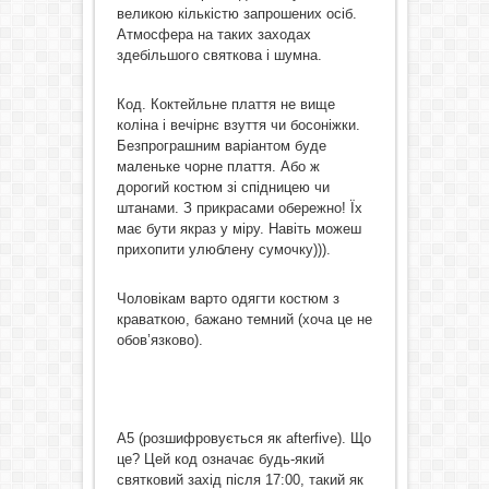
великою кількістю запрошених осіб.
Атмосфера на таких заходах
здебільшого святкова і шумна.
Код. Коктейльне плаття не вище
коліна і вечірнє взуття чи босоніжки.
Безпрограшним варіантом буде
маленьке чорне плаття. Або ж
дорогий костюм зі спідницею чи
штанами. З прикрасами обережно! Їх
має бути якраз у міру. Навіть можеш
прихопити улюблену сумочку))).
Чоловікам варто одягти костюм з
краваткою, бажано темний (хоча це не
обов’язково).
A5 (розшифровується як afterfive). Що
це? Цей код означає будь-який
святковий захід після 17:00, такий як