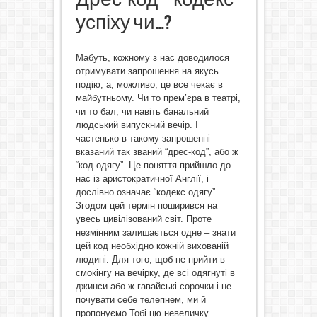
успіху чи…?
Мабуть, кожному з нас доводилося
отримувати запрошення на якусь
подію, а, можливо, це все чекає в
майбутньому. Чи то прем’єра в театрі,
чи то бал, чи навіть банальний
людський випускний вечір. І
частенько в такому запрошенні
вказаний так званий “дрес-код”, або ж
“код одягу”. Це поняття прийшло до
нас із аристократичної Англії, і
дослівно означає “кодекс одягу”.
Згодом цей термін поширився на
увесь цивілізований світ. Проте
незмінним залишається одне – знати
цей код необхідно кожній вихованій
людині. Для того, щоб не прийти в
смокінгу на вечірку, де всі одягнуті в
джинси або ж гавайські сорочки і не
почувати себе телепнем, ми й
пропонуємо Тобі цю невеличку