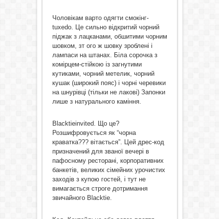
Чоловікам варто одягти смокінг-
tuxedo. Це сильно відкритий чорний
піджак з лацканами, обшитими чорним
шовком, зт ого ж шовку зроблені і
лампаси на штанах. Біла сорочка з
комірцем-стійкою із загнутими
кутиками, чорний метелик, чорний
кушак (широкий пояс) і чорні черевики
на шнурівці (тільки не лакові) Запонки
лише з натурального каміння.
Blacktieinvited. Що це?
Розшифровується як “чорна
краватка??? вітається”. Цей дрес-код
призначений для званої вечері в
пафосному ресторані, корпоративних
банкетів, великих сімейних урочистих
заходів з купою гостей, і тут не
вимагається строге дотримання
звичайного Blacktie.