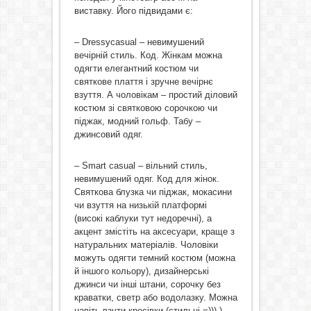
виставку. Його підвидами є:
– Dressycasual – невимушений
вечірній стиль. Код. Жінкам можна
одягти елегантний костюм чи
святкове плаття і зручне вечірнє
взуття. А чоловікам – простий діловий
костюм зі святковою сорочкою чи
піджак, модний гольф. Табу –
джинсовий одяг.
– Smart casual – вільний стиль,
невимушений одяг. Код для жінок.
Святкова блузка чи піджак, мокасини
чи взуття на низькій платформі
(високі каблуки тут недоречні), а
акцент змістіть на аксесуари, краще з
натуральних матеріалів. Чоловіки
можуть одягти темний костюм (можна
й іншого кольору), дизайнерські
джинси чи інші штани, сорочку без
краватки, светр або водолазку. Можна
навіть взути кросівки (стильні =))) ).