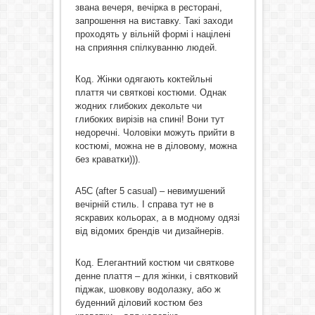
звана вечеря, вечірка в ресторані,
запрошення на виставку. Такі заходи
проходять у вільній формі і націлені
на сприяння спілкуванню людей.
Код. Жінки одягають коктейльні
плаття чи святкові костюми. Однак
жодних глибоких декольте чи
глибоких вирізів на спині! Вони тут
недоречні. Чоловіки можуть прийти в
костюмі, можна не в діловому, можна
без краватки))).
A5C (after 5 casual) – невимушений
вечірній стиль. І справа тут не в
яскравих кольорах, а в модному одязі
від відомих брендів чи дизайнерів.
Код. Елегантний костюм чи святкове
денне плаття – для жінки, і святковий
піджак, шовкову водолазку, або ж
буденний діловий костюм без