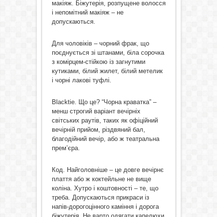
макіяж. Біжутерія, розпущене волосся
і непомітний макіяж – не
допускаються.
Для чоловіків – чорний фрак, що
поєднується зі штанами, біла сорочка
з комірцем-стійкою із загнутими
кутиками, білий жилет, білий метелик
і чорні лакові туфлі.
Blacktie. Що це? “Чорна краватка” –
менш строгий варіант вечірніх
світських раутів, таких як офіційний
вечірній прийом, різдвяний бал,
благодійний вечір, або ж театральна
прем’єра.
Код. Найголовніше – це довге вечірнє
плаття або ж коктейльне не вище
коліна. Хутро і коштовності – те, що
треба. Допускаються прикраси із
напів-дорогоцінного каміння і дорога
біжутерія. Не варто одягати капелюхи