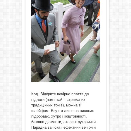
Код. Відкрите вечірнє плаття до
підлоги (пам’ятай – стриманих,
традиційних тонів), можна зі
шлейфом. Взуття лише на високих
підбораах, хутро і коштовності,
бажано діаманти, атласні рукавички.
Парадна зачіска і ефектний вечірній