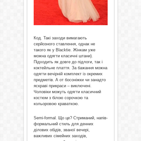
Код. Такі заходи вимагають
серйозного ставлення, однак не
такого як у Blacktie. Жінкам уже
можна одягти класичні штани).
Підходить як довге до підлоги, так і
коктейльне плаття. За бажання можна
одягти вечірній комплект із окремих
предметів. А от босоніжки чи занадто
яскраві прикраси – виключені.
Чоловіки можуть одягти класичний
костюм з білою сорочкою та
кольоровою краваткою.
Semi-formal. Що це? Стриманий, напів-
формальний стиль для денних
ділових обідів, званої вечері,
важливих сімейних заходів,