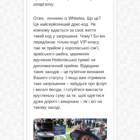
шпаргалку.
Отже, почнемо із Whitetea. Що це?
Це найсерйозніший дрес-код. Не
кожному вдається за своє життя
такий код у запрошенні. Чому? Бо він
передбачає тільки події VIP-класу,
такі як прийом у королівської сім’ї,
арабського шейха, церемонія
вручення Нобелівської премії чи
дипломатичний прийом. Відвідини
таких заходів – це публічне визнання
Вашого статусу. І якщо вже отримали
таке запрошення – забудьте про флірт
і веселі бесіди, і готуйтеся викласти
кругленьку суму за те, щоб одягтися
дуже дорого і вишукано – як і всі на
такому заході.