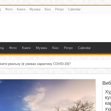
і
Фото
Книги
Музика
Кіно
Ретро
Calendar
тці
Фото
Книги
Музика
Кіно
Ретро
Calendar
інити реальну (в умовах карантину COVID-19)?
Виб
Ху
ку
ка
ху