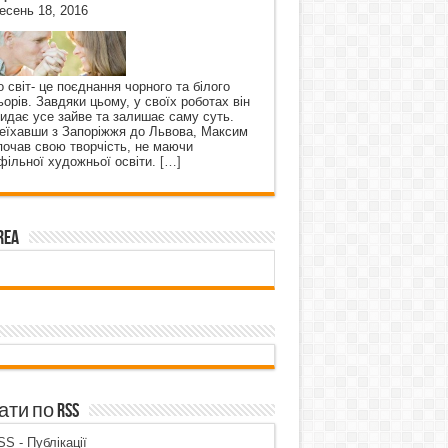
есень 18, 2016
о світ- це поєднання чорного та білого
ьорів. Завдяки цьому, у своїх роботах він
кидає усе зайве та залишає саму суть.
еїхавши з Запоріжжя до Львова, Максим
почав свою творчість, не маючи
фільної художньої освіти.
[…]
rea
ти по RSS
S - Публікації