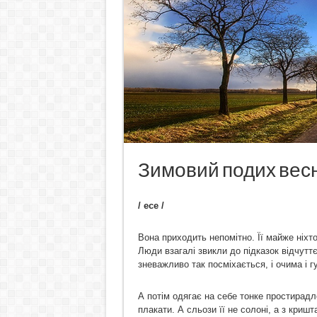
Зимовий подих вес
/ есе /
Вона приходить непомітно. Її майже ніхто
Люди взагалі звикли до підказок відчуттє
зневажливо так посміхається, і очима і г
А потім одягає на себе тонке простирадл
плакати. А сльози її не солоні, а з криш