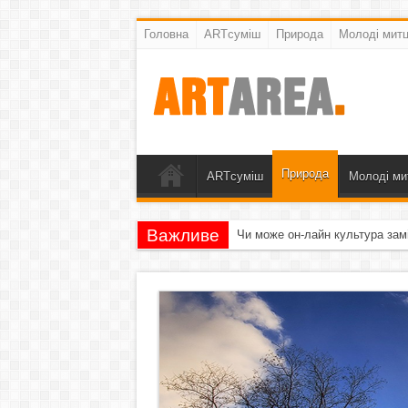
Головна
ARTсуміш
Природа
Молоді митц
Природа
ARTсуміш
Молоді ми
Важливе
Чи може он-лайн культура зам