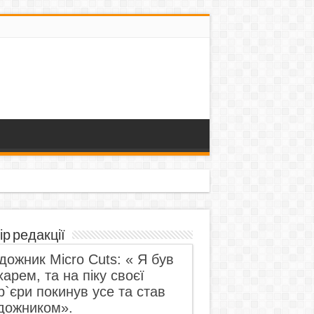
ір редакції
дожник Micro Cuts: « Я був
харем, та на піку своєї
р`єри покинув усе та став
дожником».