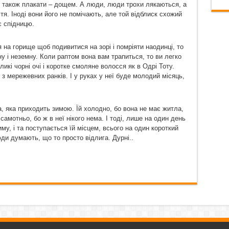
є також плакати – дощем. А люди, люди трохи лякаються, а
я. Іноді вони його не помічають, але той відблиск схожий
є спідницю.
ся на горище щоб подивитися на зорі і помріяти наодинці, то
у і неземну. Коли раптом вона вам трапиться, то ви легко
ликі чорні очі і коротке смоляне волосся як в Одрі Тоту.
з мережевних ранків. І у руках у неї буде молодий місяць,
а, яка приходить зимою. Їй холодно, бо вона не має житла,
й самотньо, бо ж в неї нікого нема. І тоді, лише на один день
му, і та поступається їй місцем, всього на один короткий
юди думають, що то просто відлига. Дурні..