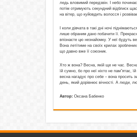
ледь вловимий передзвін. І небо почина
потім отримують секундний відблиск щаст
на вітер, що куйовдить волосся і розвіва
І коли дівчата в такі дні ночі піднімають
лише обраним дано побачити її. Прекрасн
впізнаєте цю незнайомку. У неї будуть ве
Вона летітиме на своїх крилах зроблених 
що давно вже її союзник.
Хто ж вона? Весна, якій ще не час. Весн
їй сумно, бо про неї ніхто не пам”ятає, ї
весна нагадує про себе – вона просить зи
день, який дорівнює вічності. А люди, л
Автор:
Оксана Бабенко