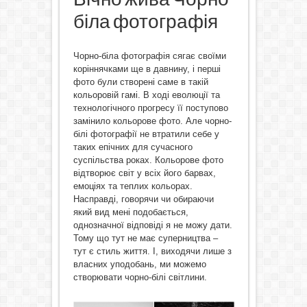
біла фотографія
Чорно-біла фотографія сягає своїми
коріннячками ще в давнину, і перші
фото були створені саме в такій
кольоровій гамі. В ході еволюції та
технологічного прогресу її поступово
замінило кольорове фото. Але чорно-
білі фотографії не втратили себе у
таких епічних для сучасного
суспільства роках. Кольорове фото
відтворює світ у всіх його барвах,
емоціях та теплих кольорах.
Насправді, говорячи чи обираючи
який вид мені подобається,
однозначної відповіді я не можу дати.
Тому що тут не має суперництва –
тут є стиль життя. І, виходячи лише з
власних уподобань, ми можемо
створювати чорно-білі світлини.