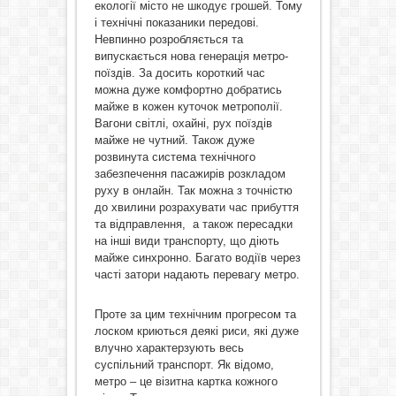
екології місто не шкодує грошей. Тому
і технічні показаники передові.
Невпинно розробляється та
випускається нова генерація метро-
поїздів. За досить короткий час
можна дуже комфортно добратись
майже в кожен куточок метрополії.
Вагони світлі, охайні, рух поїздів
майже не чутний. Також дуже
розвинута система технічного
забезпечення пасажирів розкладом
руху в онлайн. Так можна з точністю
до хвилини розрахувати час прибуття
та відправлення, а також пересадки
на інші види транспорту, що діють
майже синхронно. Багато водіїв через
часті затори надають перевагу метро.
Проте за цим технічним прогресом та
лоском криються деякі риси, які дуже
влучно характерзують весь
суспільний транспорт. Як відомо,
метро – це візитна картка кожного