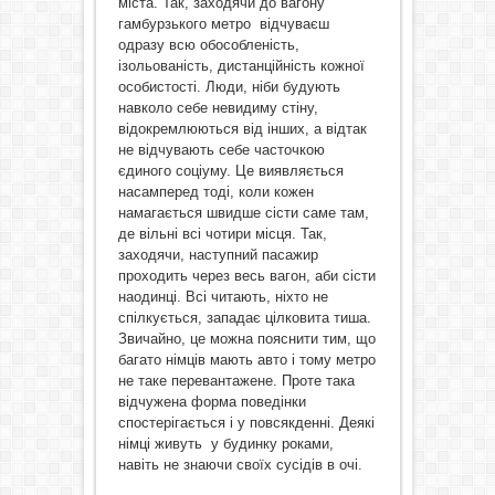
міста. Так, заходячи до вагону
гамбурзького метро відчуваєш
одразу всю обособленість,
ізольованість, дистанційність кожної
особистості. Люди, ніби будують
навколо себе невидиму стіну,
відокремлюються від інших, а відтак
не відчувають себе часточкою
єдиного соціуму. Це виявляється
насамперед тоді, коли кожен
намагається швидше сісти саме там,
де вільні всі чотири місця. Так,
заходячи, наступний пасажир
проходить через весь вагон, аби сісти
наодинці. Всі читають, ніхто не
спілкується, западає цілковита тиша.
Звичайно, це можна пояснити тим, що
багато німців мають авто і тому метро
не таке перевантажене. Проте така
відчужена форма поведінки
спостерігається і у повсякденні. Деякі
німці живуть у будинку роками,
навіть не знаючи своїх сусідів в очі.