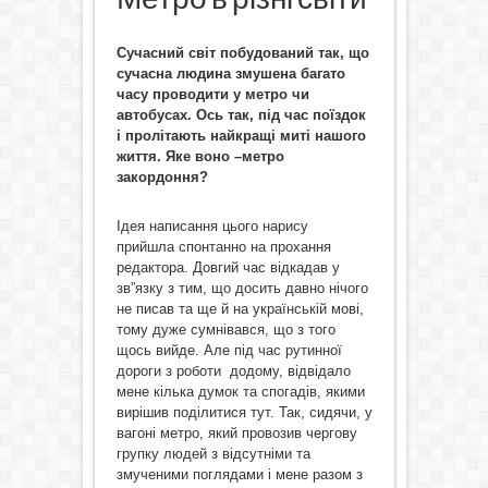
Сучасний світ побудований так, що
сучасна людина змушена багато
часу проводити у метро чи
автобусах. Ось так, під час поїздок
і пролітають найкращі миті нашого
життя. Яке воно –метро
закордоння?
Ідея написання цього нарису
прийшла спонтанно на прохання
редактора. Довгий час відкадав у
зв”язку з тим, що досить давно нічого
не писав та ще й на українській мові,
тому дуже сумнівався, що з того
щось вийде. Але під час рутинної
дороги з роботи додому, відвідало
мене кілька думок та спогадів, якими
вирішив поділитися тут. Так, сидячи, у
вагоні метро, який провозив чергову
групку людей з відсутніми та
змученими поглядами і мене разом з