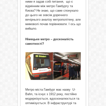
ними я задав собі питання, що є
відмінним між метро Гамбургу та
Києва? Не знаю, що саме спонукало
до цього не зовсім доречного
вечірнього аналізу метрополітену, але
мимоволі почав порівнювати. І ось що
вийшло.
Німецьке метро – досконалість
самотності?
Метро міста Гамбург має назву U-
Bahn, та існує з 1912 року, постійно
модернізується, вдосконалюється та
оптимізується. В інфраструктурі та