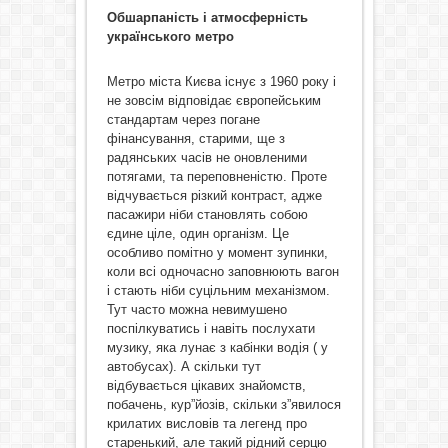
Обшарпаність і атмосферність
українського метро
Метро міста Києва існує з 1960 року і
не зовсім відповідає європейським
стандартам через погане
фінансування, старими, ще з
радянських часів не оновленими
потягами, та переповненістю. Проте
відчувається різкий контраст, адже
пасажири ніби становлять собою
єдине ціле, один організм. Це
особливо помітно у момент зупинки,
коли всі одночасно заповнюють вагон
і стають ніби суцільним механізмом.
Тут часто можна невимушено
поспілкуватись і навіть послухати
музику, яка лунає з кабінки водія ( у
автобусах). А скільки тут
відбувається цікавих знайомств,
побачень, кур”йозів, скільки з”явилося
крилатих висловів та легенд про
старенький, але такий рідний серцю