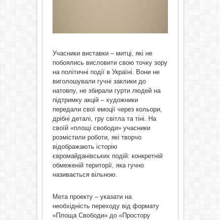
Учасники виставки – митці, які не
побоялись висловити свою точку зору
на політичні події в Україні. Вони не
виголошували гучні заклики до
натовпу, не збирали гурти людей на
підтримку акцій – художники
передали свої емоції через кольори,
дрібні деталі, гру світла та тіні. На
своїй «площі свободи» учасники
розмістили роботи, які творчо
відображають історію
євромайданівських подій: конкретній
обмеженій території, яка гучно
називається вільною.
Мета проекту – указати на
необхідність переходу від формату
«Площа Свободи» до «Простору