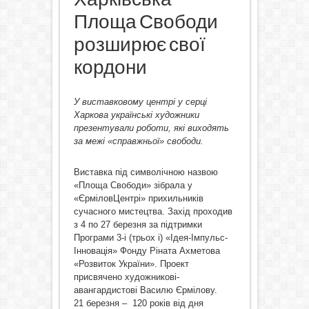
Площа Свободи
розширює свої
кордони
У виставковому центрі у серці
Харкова українські художники
презентували роботи, які виходять
за межі «справжньої» свободи.
Виставка під символічною назвою
«Площа Свободи» зібрала у
«ЄрміловЦентрі» прихильників
сучасного мистецтва. Захід проходив
з 4 по 27 березня за підтримки
Програми 3-і (трьох і) «Ідея-Імпульс-
Інновація» Фонду Ріната Ахметова
«Розвиток України». Проект
присвячено художникові-
авангардистові Василю Єрмілову.
21 березня – 120 років від дня