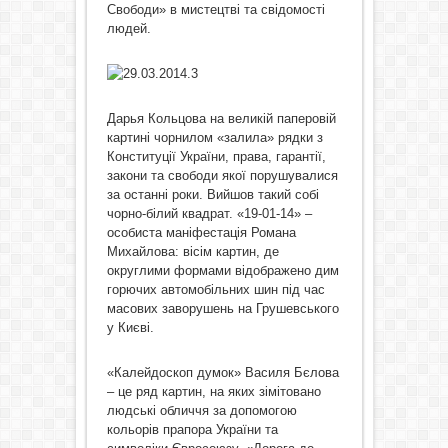
Свободи» в мистецтві та свідомості
людей.
Дарья Кольцова на великій паперовій
картині чорнилом «залила» рядки з
Конституції України, права, гарантії,
закони та свободи якої порушувалися
за останні роки. Вийшов такий собі
чорно-білий квадрат. «19-01-14» –
особиста маніфестація Романа
Михайлова: вісім картин, де
округлими формами відображено дим
горючих автомобільних шин під час
масових заворушень на Грушевського
у Києві.
«Калейдоскоп думок» Василя Бєлова
– це ряд картин, на яких зімітовано
людські обличчя за допомогою
кольорів прапора України та