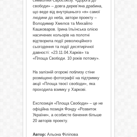
символіки Євросоюзу. «Дорога до
свободи» – довга дерев’яна драбина,
що веде від внутрішнього «я» самої
людини до неба, автори проекту –
Володимир Хмелєв та Михайло
Кашковаров. Ірина Ільїнська олією
насичених кольорів на полотні
відтворила події революційного
сьогодення та події десятирічної
давності: «23.11.04.Харків» та
«Площа Свободи. 10 років потому».
На залізній огорожі поблизу стіни
розміщено фотографії на підтримку
акції «Площа твоєї свободи», яка
проходила взимку у Харкові.
Експозиція «Площа Свободи» – це не
офіційна позиція Фонду «Розвиток
України», а особисте бачення більше
20 авторів проекту.
Автор:
Альона Філіпова