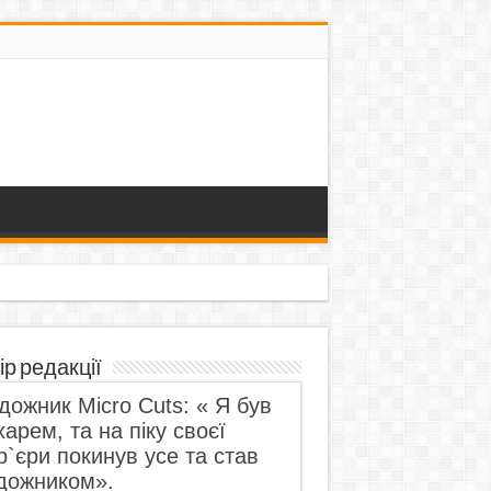
ір редакції
дожник Micro Cuts: « Я був
харем, та на піку своєї
р`єри покинув усе та став
дожником».