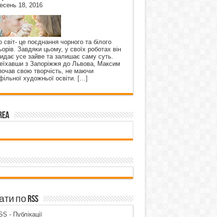
есень 18, 2016
о світ- це поєднання чорного та білого
ьорів. Завдяки цьому, у своїх роботах він
кидає усе зайве та залишає саму суть.
еїхавши з Запоріжжя до Львова, Максим
почав свою творчість, не маючи
фільної художньої освіти.
[…]
rea
ти по RSS
S - Публікації