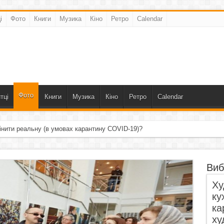
і
Фото
Книги
Музика
Кіно
Ретро
Calendar
Фото
тці
Книги
Музика
Кіно
Ретро
Calendar
інити реальну (в умовах карантину COVID-19)?
Виб
Ху
ку
ка
ху