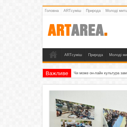
Головна
ARTсуміш
Природа
Молоді митц
ARTсуміш
Природа
Молоді ми
Важливе
Чи може он-лайн культура зам