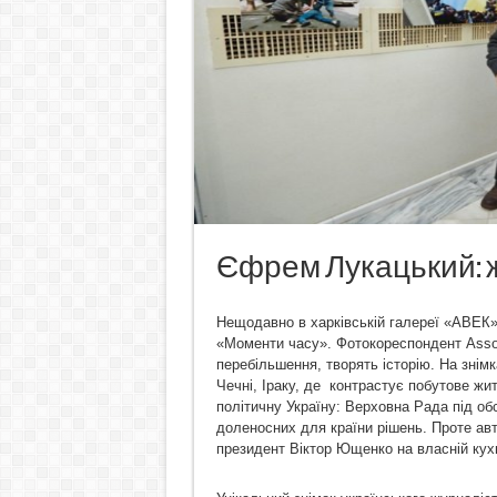
Єфрем Лукацький: ж
Нещодавно в харківській галереї «АВЕК
«Моменти часу». Фотокореспондент Associ
перебільшення, творять історію. На знімк
Чечні, Іраку, де контрастує побутове жи
політичну Україну: Верховна Рада під об
доленосних для країни рішень. Проте авт
президент Віктор Ющенко на власній кухні