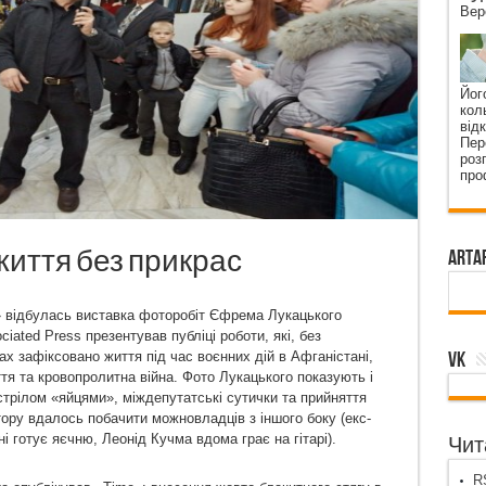
Вер
Йог
кол
від
Пер
роз
про
иття без прикрас
ArtA
» відбулась виставка фоторобіт Єфрема Лукацького
ated Press презентував публіці роботи, які, без
VK
ах зафіксовано життя під час воєнних дій в Афганістані,
ття та кровопролитна війна. Фото Лукацького показують і
стрілом «яйцями», міждепутатські сутички та прийняття
ору вдалось побачити можновладців з іншого боку (екс-
 готує яєчню, Леонід Кучма вдома грає на гітарі).
Чита
RS