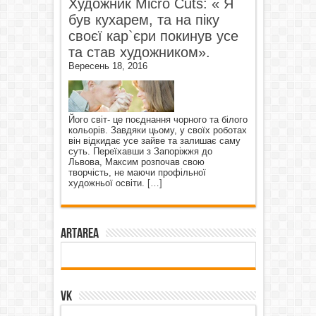
Художник Micro Cuts: « Я
був кухарем, та на піку
своєї кар`єри покинув усе
та став художником».
Вересень 18, 2016
Його світ- це поєднання чорного та білого
кольорів. Завдяки цьому, у своїх роботах
він відкидає усе зайве та залишає саму
суть. Переїхавши з Запоріжжя до
Львова, Максим розпочав свою
творчість, не маючи профільної
художньої освіти.
[…]
ArtArea
VK