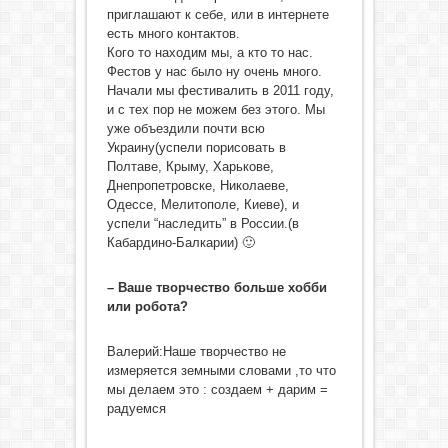
приглашают к себе, или в интернете
есть много контактов.
Кого то находим мы, а кто то нас.
Фестов у нас было ну очень много.
Начали мы фестивалить в 2011 году,
и с тех пор не можем без этого. Мы
уже объездили почти всю
Украину(успели порисовать в
Полтаве, Крыму, Харькове,
Днепропетровске, Николаеве,
Одессе, Мелитополе, Киеве), и
успели “наследить” в России.(в
Кабардино-Балкарии) 🙂
– Ваше творчество больше хобби
или робота?
Валерий:Наше творчество не
измеряется земными словами ,то что
мы делаем это : создаем + дарим =
радуемся