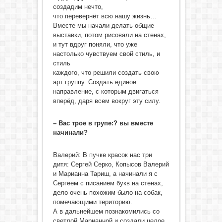
создадим нечто,
что перевернёт всю нашу жизнь…
Вместе мы начали делать общие
выставки, потом рисовали на стенах,
и тут вдруг поняли, что уже
настолько чувствуем свой стиль, и
стиль
каждого, что решили создать свою
арт группу. Создать единое
направление, с которым двигаться
вперёд, даря всем вокруг эту силу.
– Вас трое в групе:? вы вместе
начинали?
Валерий: В пучке красок нас три
дитя: Сергей Серко, Копысов Валерий
и Марианна Тариш, а начинали я с
Сергеем с писанием букв на стенах,
дело очень похожим было на собак,
помечающими територию.
А в дальнейшем познакомились со
светлой Марианной и создали целое