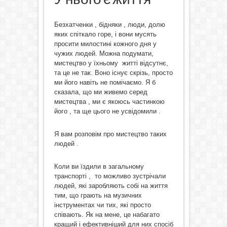
Безхатченки , бідняки , люди, долю
яких спіткало горе, і вони мусять
просити милостині кожного дня у
чужих людей. Можна подумати,
мистецтво у їхньому житті відсутнє,
та це не так. Воно існує скрізь, просто
ми його навіть не помічаємо. Я б
сказала, що ми живемо серед
мистецтва , ми є якоюсь частинкою
його , та ще цього не усвідомили .
Я вам розповім про мистецтво таких
людей .
Коли ви їздили в загальному
транспорті , то можливо зустрічали
людей, які заробляють собі на життя
тим, що грають на музичних
інструментах чи тих, які просто
співають. Як на мене, це набагато
кращий і ефективніший для них спосіб