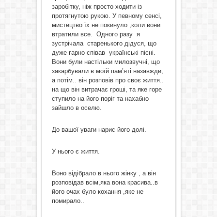
заробітку, ніж просто ходити із
протягнутою рукою. У певному сенсі,
мистецтво їх не покинуло ,коли вони
втратили все. Одного разу я
зустрічала старенького дідуся, що
дуже гарно співав українські пісні.
Вони були настільки милозвучні, що
закарбували в моїй пам’яті назавжди,
а потім.. він розповів про своє життя..
на що він витрачає гроші, та яке горе
ступило на його поріг та нахабно
зайшло в оселю.
До вашої уваги нарис його долі.
У нього є життя.
Воно відібрало в нього жінку , а він
розповідав всім,яка вона красива..в
його очах було кохання ,яке не
помирало..