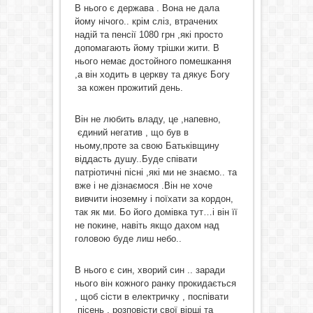
В нього є держава . Вона не дала
йому нічого.. крім сліз, втрачених
надій та пенсії 1080 грн ,які просто
допомагають йому трішки жити. В
нього немає достойного помешкання
,а він ходить в церкву та дякує Богу
за кожен прожитий день.
Він не любить владу, це ,напевно,
єдиний негатив , що був в
ньому,проте за свою Батьківщину
віддасть душу..Буде співати
патріотичні пісні ,які ми не знаємо.. та
вже і не дізнаємося .Він не хоче
вивчити іноземну і поїхати за кордон,
так як ми. Бо його домівка тут…і він її
не покине, навіть якщо дахом над
головою буде лиш небо..
В нього є син, хворий син .. заради
нього він кожного ранку прокидається
, щоб сісти в електричку , поспівати
пісень , розповісти свої вірші та