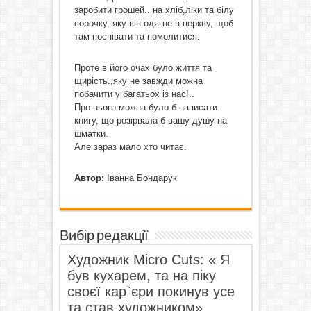
заробити грошей.. на хліб,ліки та білу
сорочку, яку він одягне в церкву, щоб
там поспівати та помолитися.
Проте в його очах було життя та
щирість.,яку не завжди можна
побачити у багатьох із нас!..
Про нього можна було б написати
книгу, що розірвала б вашу душу на
шматки.
Але зараз мало хто читає.
Автор:
Іванна Бондарук
Вибір редакції
Художник Micro Cuts: « Я
був кухарем, та на піку
своєї кар`єри покинув усе
та став художником».