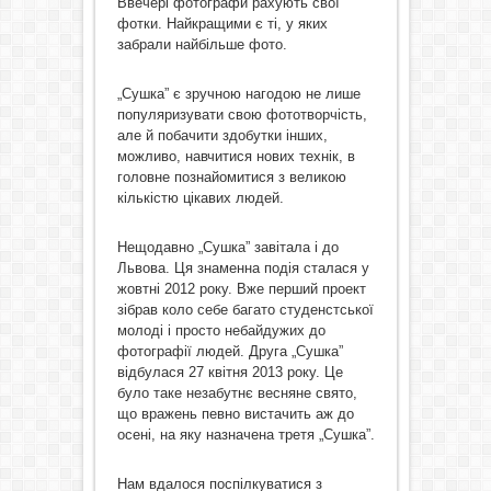
Ввечері фотографи рахують свої
фотки. Найкращими є ті, у яких
забрали найбільше фото.
„Сушка” є зручною нагодою не лише
популяризувати свою фототворчість,
але й побачити здобутки інших,
можливо, навчитися нових технік, в
головне познайомитися з великою
кількістю цікавих людей.
Нещодавно „Сушка” завітала і до
Львова. Ця знаменна подія сталася у
жовтні 2012 року. Вже перший проект
зібрав коло себе багато студенстської
молоді і просто небайдужих до
фотографії людей. Друга „Сушка”
відбулася 27 квітня 2013 року. Це
було таке незабутнє весняне свято,
що вражень певно вистачить аж до
осені, на яку назначена третя „Сушка”.
Нам вдалося поспілкуватися з