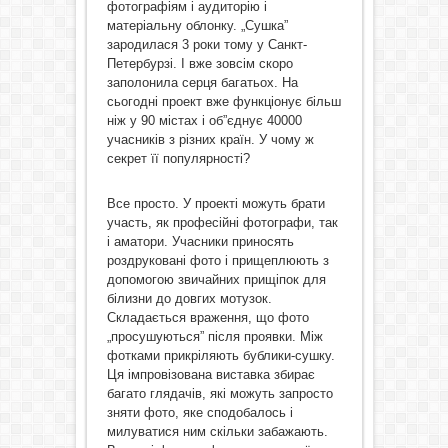
фотографіям і аудиторію і
матеріальну облонку. „Сушка”
зародилася 3 роки тому у Санкт-
Петербурзі. І вже зовсім скоро
заполонила серця багатьох. На
сьогодні проект вже функціонує більш
ніж у 90 містах і об”єднує 40000
учасників з різних країн. У чому ж
секрет її популярності?
Все просто. У проекті можуть брати
участь, як професійні фотографи, так
і аматори. Учасники приносять
роздруковані фото і прищеплюють з
допомогою звичайних прищіпок для
білизни до довгих мотузок.
Складається враження, що фото
„просушуються” після проявки. Між
фотками прикріляють бублики-сушку.
Ця імпровізована виставка збирає
багато глядачів, які можуть запросто
зняти фото, яке сподобалось і
милуватися ним скільки забажають.