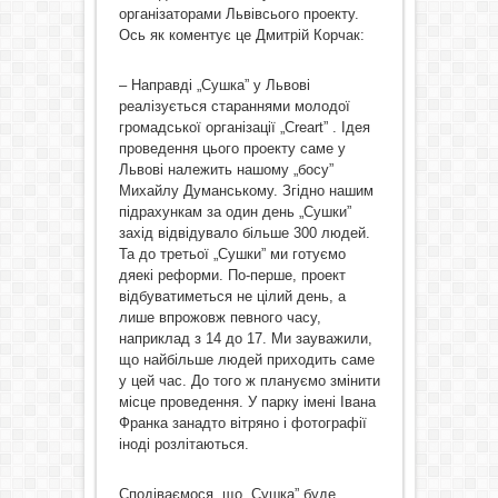
організаторами Львівсього проекту.
Ось як коментує це Дмитрій Корчак:
– Направді „Сушка” у Львові
реалізується стараннями молодої
громадської організації „Creart” . Ідея
проведення цього проекту саме у
Львові належить нашому „босу”
Михайлу Думанському. Згідно нашим
підрахункам за один день „Сушки”
захід відвідувало більше 300 людей.
Та до третьої „Сушки” ми готуємо
дяекі реформи. По-перше, проект
відбуватиметься не цілий день, а
лише впрожовж певного часу,
наприклад з 14 до 17. Ми зауважили,
що найбільше людей приходить саме
у цей час. До того ж плануємо змінити
місце проведення. У парку імені Івана
Франка занадто вітряно і фотографії
іноді розлітаються.
Сподіваємося, що „Сушка” буде