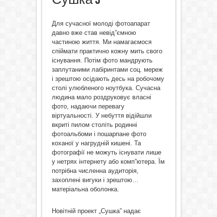
Для сучасної молоді фотоапарат
давно вже став невід”ємною
частиною життя. Ми намагаємося
спіймати практично кожну мить свого
існування. Потім фото мандрують
заплутаними лабіринтами соц. мереж
і зрештою осідають десь на робочому
столі улюбленого ноутбука. Сучасна
людина мало роздруковує власні
фото, надаючи перевагу
віртуальності. У небуття відійшли
вкриті пилом століть родинні
фотоальбоми і пошарпане фото
коханої у нагрудній кишені. Та
фотографії не можуть існувати лише
у нетрях інтернету або комп”ютера. Їм
потрібна численна аудиторія,
захоплені вигуки і зрештою…
матеріальна оболонка.
Новітній проект „Сушка” надає