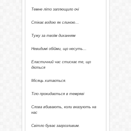
Темне літо заплющило очі
Стікає водою як слиною…
Тужу за твоїм диханням
Невидимі обійми, що несуть…
Еластичний час стискає те, що
діється
Місяць хитається.
Тіло прокидається в темряві
Слова вбивають, коли вказують на
нас
Світло буває загрозливим.