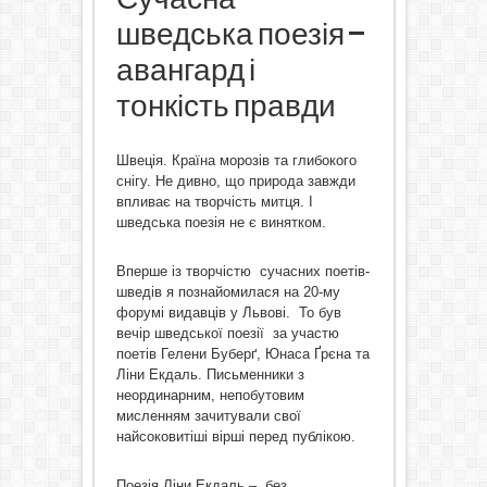
шведська поезія –
авангард і
тонкість правди
Швеція. Країна морозів та глибокого
снігу. Не дивно, що природа завжди
впливає на творчість митця. І
шведська поезія не є винятком.
Вперше із творчістю сучасних поетів-
шведів я познайомилася на 20-му
форумі видавців у Львові. То був
вечір шведської поезії за участю
поетів Гелени Буберґ, Юнаса Ґрєна та
Ліни Екдаль. Письменники з
неординарним, непобутовим
мисленням зачитували свої
найсоковитіші вірші перед публікою.
Поезія Ліни Екдаль – без