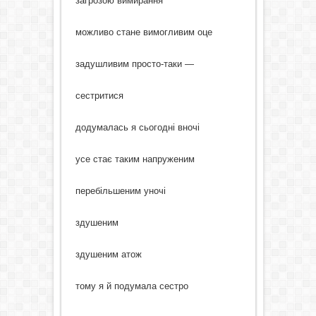
загрозою вимирання
можливо стане вимогливим оце
задушливим просто-таки —
сестритися
додумалась я сьогодні вночі
усе стає таким напруженим
перебільшеним уночі
здушеним
здушеним атож
тому я й подумала сестро