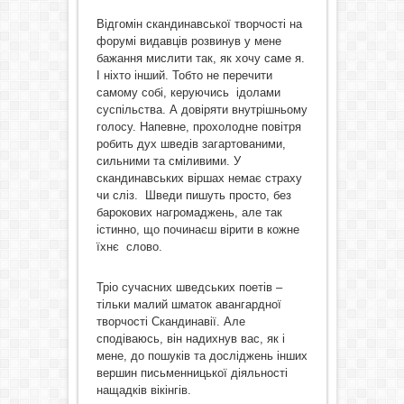
Відгомін скандинавської творчості на
форумі видавців розвинув у мене
бажання мислити так, як хочу саме я.
І ніхто інший. Тобто не перечити
самому собі, керуючись ідолами
суспільства. А довіряти внутрішньому
голосу. Напевне, прохолодне повітря
робить дух шведів загартованими,
сильними та сміливими. У
скандинавських віршах немає страху
чи сліз. Шведи пишуть просто, без
барокових нагромаджень, але так
істинно, що починаєш вірити в кожне
їхнє слово.
Тріо сучасних шведських поетів –
тільки малий шматок авангардної
творчості Скандинавії. Але
сподіваюсь, він надихнув вас, як і
мене, до пошуків та досліджень інших
вершин письменницької діяльності
нащадків вікінгів.