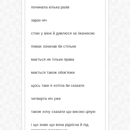
починала кілька разів
зараз ніч
стою у вікні й дивлюся за їжачихою
помах означав би стільки
мається не тільки права
мається також обов’язки
щось таке я хотіла би сказати
четверта ніч уже
також хочу сказати що високо ціную
і що знаю що вона рідкісна й під