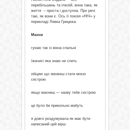
перебільшень та ілюзій, вона така, як
життя – проста і доступна. Про речі
такі, як вони є. Ось її поезія «НІЧ» у
перекладі Левка Грицюка:
Махни
гукаю так із вікна спальні
їжачисі яка знаю не спить
обіцяю що зможеш стати моєю
сестрою
якщо махнеш — назву тебе сестрою
це було би прикольно мабуть
я довго роздумувала як має бути
написаний цей вірш