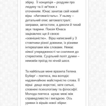
збірку. Її концепція – роздуми про
людину та її зв*язок з
оточенням. Юнас зачитав свій новий
вірш «Автомагісталь». У ньому –
детальний опис автомагістралі:
заправки, автостопи, а деколи й тихий
звук тварини. Поезія Юнаса
зацікавлює ще й своєю
«зовнішністю». Вірш написаний у 3
стовпчики різної довжини, із різними
інтервалами між словами. Немає
ніякої упередженості чи схиляння до
стереотипів. Суцільний політ думки –
немовби проїзд по нічній шосе.
Та найбільше мене вразила Гелена
Буберґ – поетеса, яка володіє
надзвичайною майстерністю слова. ЇЇ
вірші дещо жорстокі, зате сильні,
сповнені психологізму та філософії.
Молода поетеса шукає межі між
справедливістю і вигадкою. Ось
уривки із віршів нової збірки: