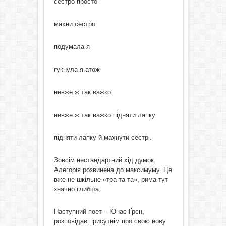
сестро просто
махни сестро
подумала я
гукнула я атож
невже ж так важко
невже ж так важко підняти лапку
підняти лапку й махнути сестрі.
Зовсім нестандартний хід думок.
Алегорія розвинена до максимуму. Це
вже не шкільне «тра-та-та», рима тут
значно глибша.
Наступний поет – Юнас Ґрєн,
розповідав присутнім про свою нову