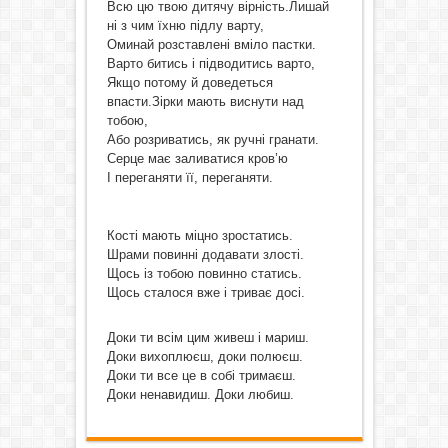
Всю цю твою дитячу вірність.Лишай
ні з чим їхню підлу варту,
Оминай розставлені вміло пастки.
Варто битись і підводитись варто,
Якщо потому й доведеться
впасти.Зірки мають виснути над
тобою,
Або розриватись, як ручні гранати.
Серце має заливатися кров’ю
І переганяти її, переганяти.
Кості мають міцно зростатись.
Шрами повинні додавати злості.
Щось із тобою повинно статись.
Щось сталося вже і триває досі.
Доки ти всім цим живеш і мариш.
Доки вихоплюєш, доки полюєш.
Доки ти все це в собі тримаєш.
Доки ненавидиш. Доки любиш.