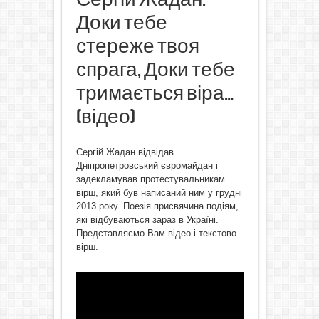
Доки тебе
стереже твоя
спрага, Доки тебе
тримається віра…
(відео)
Сергій Жадан відвідав
Дніпропетровський євромайдан і
задекламував протестувальникам
вірш, який був написаний ним у грудні
2013 року. Поезія присвячина подіям,
які відбуваються зараз в Україні.
Представляємо Вам відео і текстово
вірш.