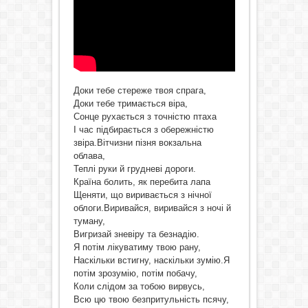
Доки тебе стереже твоя спрага,
Доки тебе тримається віра,
Сонце рухається з точністю птаха
І час підбирається з обережністю
звіра.Вітчизни пізня вокзальна
облава,
Теплі руки й грудневі дороги.
Країна болить, як перебита лапа
Щеняти, що виривається з нічної
облоги.Виривайся, виривайся з ночі й
туману,
Вигризай зневіру та безнадію.
Я потім лікуватиму твою рану,
Наскільки встигну, наскільки зумію.Я
потім зрозумію, потім побачу,
Коли слідом за тобою вирвусь,
Всю цю твою безпритульність псячу,