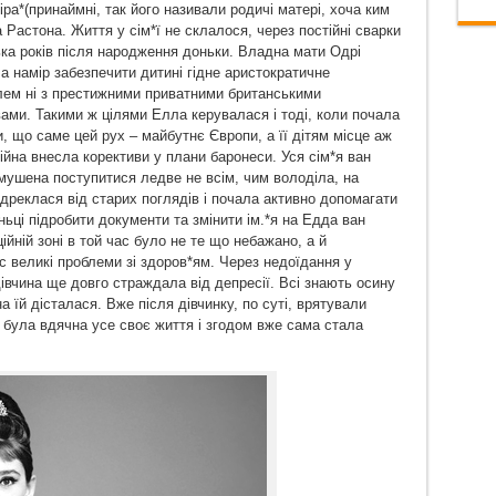
ра*(принаймні, так його називали родичі матері, хоча ким
 Растона. Життя у сім*ї не склалося, через постійні сварки
ька років після народження доньки. Владна мати Одрі
 намір забезпечити дитині гідне аристократичне
блем ні з престижними приватними британськими
вами. Такими ж цілями Елла керувалася і тоді, коли почала
, що саме цей рух – майбутнє Європи, а її дітям місце аж
війна внесла корективи у плани баронеси. Уся сім*я ван
мушена поступитися ледве не всім, чим володіла, на
дреклася від старих поглядів і почала активно допомагати
ьці підробити документи та змінити ім.*я на Едда ван
йній зоні в той час було не те що небажано, а й
іс великі проблеми зі здоров*ям. Через недоїдання у
дівчина ще довго страждала від депресії. Всі знають осину
 їй дісталася. Вже після дівчинку, по суті, врятували
 була вдячна усе своє життя і згодом вже сама стала