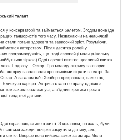
орський талант
ься у консерваторії та займається балетом. Згодом вона їде
кращих танцюристів того часу. Незважаючи на неабиякий
и стали погане здоров*я та зависокий зріст. Розуміючи,
займатися акторством. Після десятка ролей у
их програмах(уявіть, що тоді європейці мали унікальну
майбутньою зіркою) Одрі нарешті витягає щасливий квиток
лах». І одразу – Оскар. Про молоду актрису заговорив
ба, акторку завалювали пропозиціями зіграти в театрі. За
а Оскар. А загалом ім*я Хепберн прикрашало, саме так,
к. Блискуча кар’єра. Актриса стала по праву однією з
лантом захоплювалися усі, а в’їдливі критики просто
цієї тендітної дівчини.
Одрі якраз пощастило в житті. З коханням, на жаль, були
і світські заходи, вечірки закрутили дівчину, але,
ати сім`ю. Вперше вона вийшла заміж за актора Мела