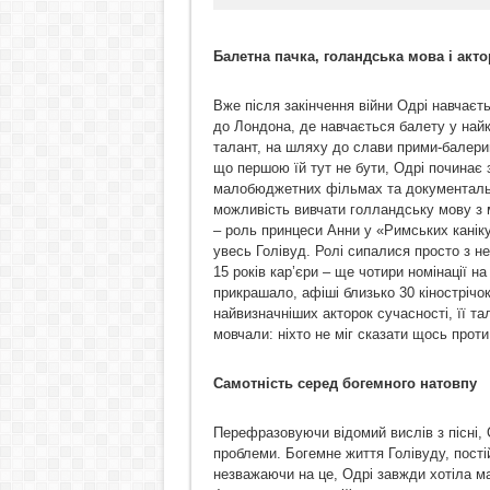
Балетна пачка, голандська мова і акт
Вже після закінчення війни Одрі навчаєт
до Лондона, де навчається балету у най
талант, на шляху до слави прими-балерин
що першою їй тут не бути, Одрі починає 
малобюджетних фільмах та документальн
можливість вивчати голландську мову з 
– роль принцеси Анни у «Римських каніку
увесь Голівуд. Ролі сипалися просто з не
15 років кар’єри – ще чотири номінації н
прикрашало, афіші близько 30 кінострічо
найвизначніших акторок сучасності, її та
мовчали: ніхто не міг сказати щось проти 
Самотність серед богемного натовпу
Перефразовуючи відомий вислів з пісні, 
проблеми. Богемне життя Голівуду, постійн
незважаючи на це, Одрі завжди хотіла м