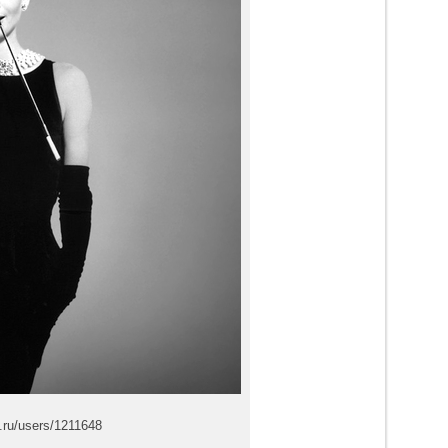
t.ru/users/1211648