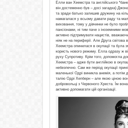
Елли ван Хеемстра та англійського *банкі
він достеменно був – досі загадка) Джона
та зради батько залишив дружину на кіл
намагалася у всьому давати раду та мала
виховання, тому у дівчинки не було про
пансіонами, ні тим паче з іноземними мо
активно підтримувати нацистів, вважаючи
ніяк не на периферії. Але Друга світова 
Хеемстра опинилася в окупації та була з
користь нового режиму. Елла одразу ж ві
руху Супротиву. Крім того, допомогла дон
Хеемстра – адже бути англійкою в окупаці
небезпечно. Сам же період окупації прин
маленької Одрі виникла анемія, а потім 
талію Одрі Хепберн – але якою ціною вона
добровольці з Червоного Хреста. Їм вона
активно допомагати цій організації.