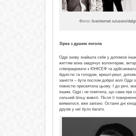
Фото:
liveinternet.ru/users/dal
Зірка з душею янгола
Одрі знову знайшла себе у допомозі інши
життям вона завдячує волонтерам, акторк
співпрацювати з ЮНІСЕФ та здійснювала п
бідністю та голодом, врешті-решт, допом
заняття – бути послом доброї волі Одрі 
повністю присвятила цьому. І до речі, м
іншим, Одрі і не помітила, що сама при с
сильний більу животі. Після її поверненн
виявилося, вже запізно. Останні дні кіно
друзів у неї було багато.