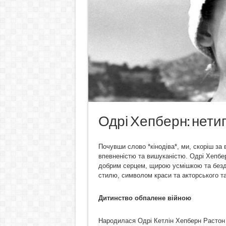
Одрі Хепберн: нети
Почувши слово *кінодіва*, ми, скоріш за
впевненістю та вишуканістю. Одрі Хепберн
добрим серцем, щирою усмішкою та безд
стилю, символом краси та акторського т
Дитинство обпалене війною
Народилася Одрі Кетлін Хепберн Растон у