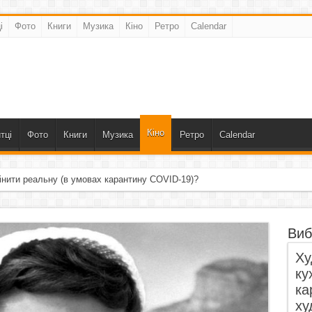
і
Фото
Книги
Музика
Кіно
Ретро
Calendar
Кіно
тці
Фото
Книги
Музика
Ретро
Calendar
інити реальну (в умовах карантину COVID-19)?
Виб
Ху
ку
ка
ху