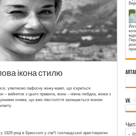
Вер
Йог
кол
від
Пер
роз
про
пова ікона стилю
ArtA
 все, уявляємо пафосну жінку-вамп, що іскриться
 – вийняток з цього правила, вона – ніжна лебідка, жінка з
VK
онними очима, що вже півстоліття залишається іконою
аланту.
Чита
 1929 році в Брюсселі у сім*ї голландської аристократки
RS