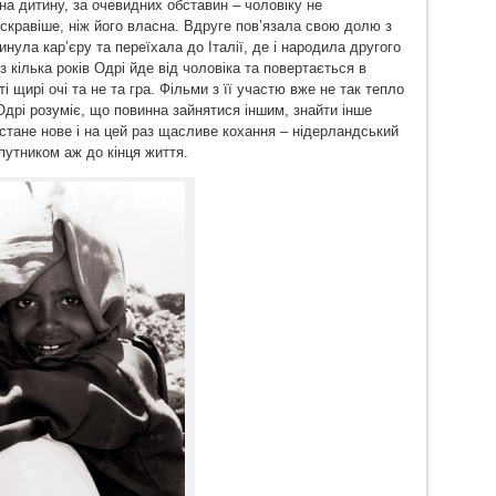
а дитину, за очевидних обставин – чоловіку не
скравіше, ніж його власна. Вдруге пов’язала свою долю з
инула кар’єру та переїхала до Італії, де і народила другого
з кілька років Одрі йде від чоловіка та повертається в
і щирі очі та не та гра. Фільми з її участю вже не так тепло
дрі розуміє, що повинна зайнятися іншим, знайти інше
стане нове і на цей раз щасливе кохання – нідерландський
путником аж до кінця життя.