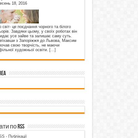
есень 18, 2016
о світ- це поєднання чорного та білого
ьорів. Завдяки цьому, у своїх роботах він
кидає усе зайве та залишає саму суть.
еїхавши з Запоріжжя до Львова, Максим
почав свою творчість, не маючи
фільної художньої освіти.
[…]
rea
ти по RSS
S - Публікації