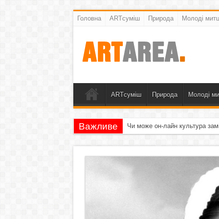
Головна
ARTсуміш
Природа
Молоді митц
ARTсуміш
Природа
Молоді ми
Важливе
Чи може он-лайн культура зам