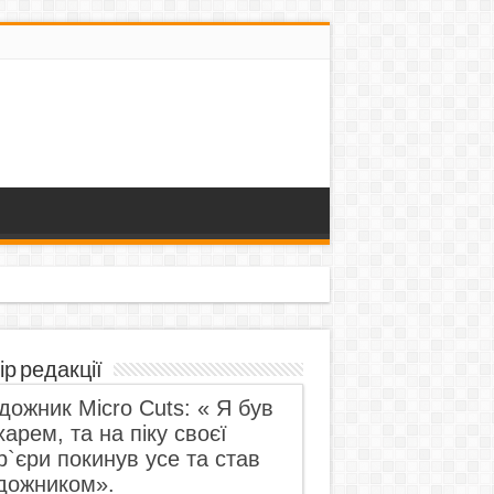
ір редакції
дожник Micro Cuts: « Я був
харем, та на піку своєї
р`єри покинув усе та став
дожником».