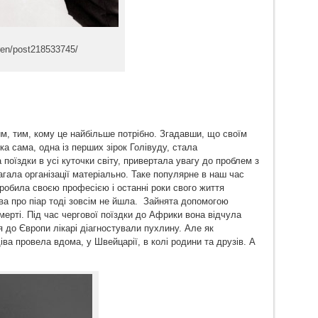
gren/post218533745/
м, тим, кому це найбільше потрібно. Згадавши, що своїм
а сама, одна із перших зірок Голівуду, стала
оїздки в усі куточки світу, привертала увагу до проблем з
агала організації матеріально. Таке популярне в наш час
зробила своєю професією і останні роки свого життя
ова про піар тоді зовсім не йшла. Зайнята допомогою
мерті. Під час чергової поїздки до Африки вона відчула
я до Європи лікарі діагностували пухлину. Але як
діва провела вдома, у Швейцарії, в колі родини та друзів. А