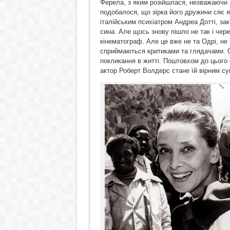
Ферела, з яким розійшлася, незважаючи н
подобалося, що зірка його дружини сяє я
італійським психіатром Андреа Дотті, зак
сина. Але щось знову пішло не так і чере
кінематограф. Але це вже не та Одрі, не т
сприймаються критиками та глядачами. О
покликання в житті. Поштовхом до цього 
актор Роберт Волдерс стане їй вірним су