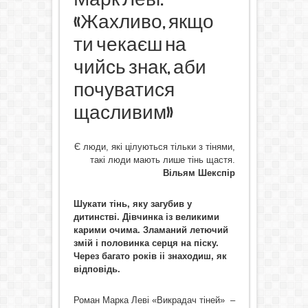
«Жахливо, якщо
ти чекаєш на
чийсь знак, аби
почуватися
щасливим»
Є люди, які цілуються тільки з тінями,
такі люди мають лише тінь щастя.
Вільям Шекспір
Шукати тінь, яку загубив у
дитинстві. Дівчинка із великими
карими очима. Зламаний летючий
змій і половинка серця на піску.
Через багато років іі знаходиш, як
відповідь.
Роман Марка Леві «Викрадач тіней» –