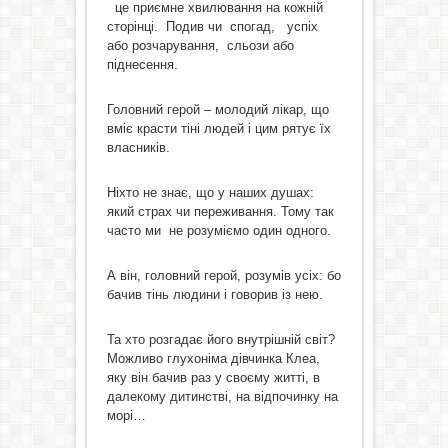
це приємне хвилювання на кожній
сторінці. Подив чи спогад, успіх
або розчарування, сльози або
піднесення.
Головний герой – молодий лікар, що
вміє красти тіні людей і цим рятує їх
власників.
Ніхто не знає, що у наших душах:
який страх чи переживання. Тому так
часто ми не розуміємо один одного.
А він, головний герой, розумів усіх: бо
бачив тінь людини і говорив із нею.
Та хто розгадає його внутрішній світ?
Можливо глухоніма дівчинка Клеа,
яку він бачив раз у своєму житті, в
далекому дитинстві, на відпочинку на
морі…