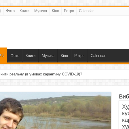
і
Фото
Книги
Музика
Кіно
Ретро
Calendar
тці
Фото
Книги
Музика
Кіно
Ретро
Calendar
інити реальну (в умовах карантину COVID-19)?
Виб
Ху
ку
ка
ху