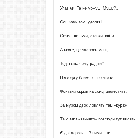
Упав би. Та не можу… Мушу?..
Ось бачу там, удалині,
Оазис: пальми, ставки, квіти…
А може, це здалось мені,
Тоді нема чому радіти?
Підходжу ближче – не міраж,
Фонтани скрізь на сонці шелестять.
За муром двоє ловлять там «кураж»,
Таблички «зайнято» повсюди тут висять
Є дві дороги… З ними – ти…