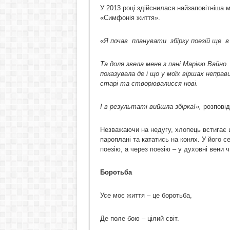
У 2013 році здійснилася найзаповітніша м
«Симфонія життя».
«
Я
почав
п
ланувати
збірк
у поезій ще
Т
а доля звела мене з пані Марією Вайно
.
показувала де і що у моїх віршах непра
старі та створювалисся нові.
І в
результаті вийшла збірка
!»,
розповід
Незважаючи на недугу, хлопець встигає 
пароплані та кататись на конях. У його се
поезію, а через поезію – у духовні вени ч
Боротьба
Усе моє життя – це боротьба,
Де поле бою – цілий світ.