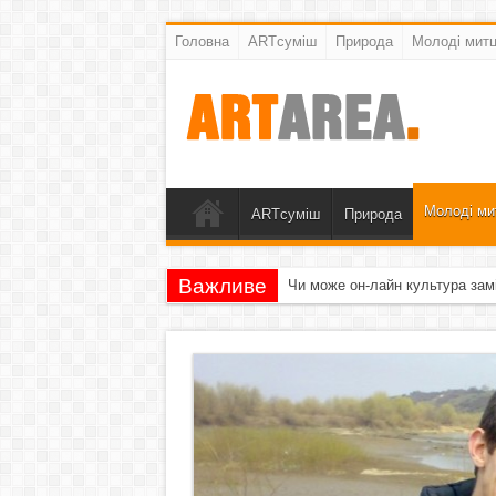
Головна
ARTсуміш
Природа
Молоді митц
Молоді ми
ARTсуміш
Природа
Важливе
Чи може он-лайн культура зам