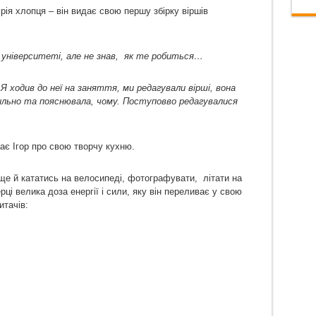
рія хлопця – він видає свою першу збірку віршів
в
універс
и
теті, але не
знав
,
як т
е
робиться
…
 Я х
одив до неї на заняття, ми редагували вірші, вона
вильно
та
пояснювала
,
чому.
П
оступовво редагувалися
ає Ігор про свою творчу кухню.
ще й кататись на велосипеді, фотографувати, літати на
рці велика доза енергії і сили, яку він переливає у свою
итачів: