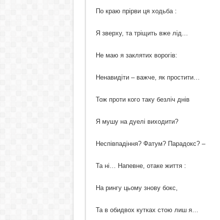
По краю прірви ця ходьба :
Я зверху, та тріщить вже лід…
Не маю я заклятих ворогів:
Ненавидіти – важче, як простити…
Тож проти кого таку безліч днів
Я мушу на дуелі виходити?
Неспівпадіння? Фатум? Парадокс? –
Та ні… Напевне, отаке життя :
На рингу цьому знову бокс,
Та в обидвох кутках стою лиш я…