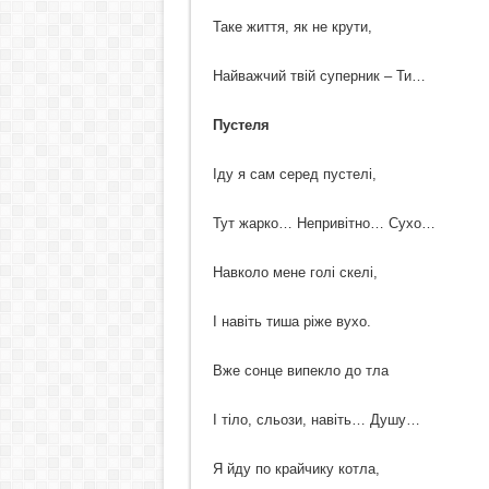
Таке життя, як не крути,
Найважчий твій суперник – Ти…
Пустеля
Іду я сам серед пустелі,
Тут жарко… Непривітно… Сухо…
Навколо мене голі скелі,
І навіть тиша ріже вухо.
Вже сонце випекло до тла
І тіло, сльози, навіть… Душу…
Я йду по крайчику котла,