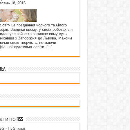
есень 18, 2016
о світ- це поєднання чорного та білого
ьорів. Завдяки цьому, у своїх роботах він
кидає усе зайве та залишає саму суть.
еїхавши з Запоріжжя до Львова, Максим
почав свою творчість, не маючи
фільної художньої освіти.
[…]
rea
ти по RSS
S - Публікації