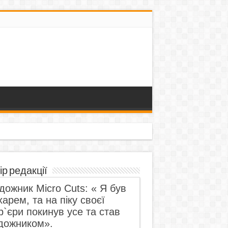
ір редакції
дожник Micro Cuts: « Я був
харем, та на піку своєї
р`єри покинув усе та став
дожником».