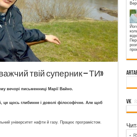
Вер
Йог
кол
від
Пер
роз
про
важчий твій суперник – ТИ»
ArtA
му вечорі письменниці Марії Вайно.
VK
, це щось глибинне і доволі філософічне. Але щоб
альний університет нафти й газу. Працює програмістом.
Чита
RS