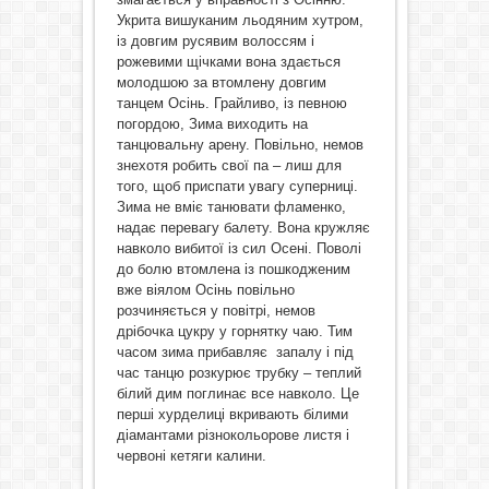
Укрита вишуканим льодяним хутром,
із довгим русявим волоссям і
рожевими щічками вона здається
молодшою за втомлену довгим
танцем Осінь. Грайливо, із певною
погордою, Зима виходить на
танцювальну арену. Повільно, немов
знехотя робить свої па – лиш для
того, щоб приспати увагу суперниці.
Зима не вміє танювати фламенко,
надає перевагу балету. Вона кружляє
навколо вибитої із сил Осені. Поволі
до болю втомлена із пошкодженим
вже віялом Осінь повільно
розчиняється у повітрі, немов
дрібочка цукру у горнятку чаю. Тим
часом зима прибавляє запалу і під
час танцю розкурює трубку – теплий
білий дим поглинає все навколо. Це
перші хурделиці вкривають білими
діамантами різнокольорове листя і
червоні кетяги калини.