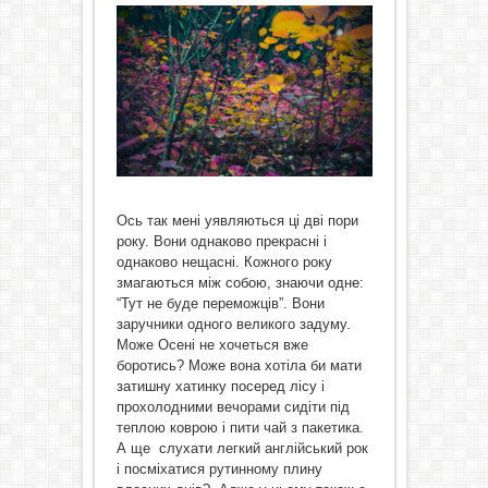
Ось так мені уявляються ці дві пори
року. Вони однаково прекрасні і
однаково нещасні. Кожного року
змагаються між собою, знаючи одне:
“Тут не буде переможців”. Вони
заручники одного великого задуму.
Може Осені не хочеться вже
боротись? Може вона хотіла би мати
затишну хатинку посеред лісу і
прохолодними вечорами сидіти під
теплою коврою і пити чай з пакетика.
А ще слухати легкий англійський рок
і посміхатися рутинному плину