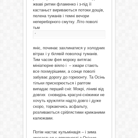
жваві ритми фламенко і з-під її
кастаньєт вириваються потоки дощів,
пелена туманів і темні вечори
непереборного смутку. Літо поволі
тьм
’
яніє, починає захлинатися у холодних
вітрах і у білявій поволоці туманів.
Тим часом фея мороку витягає
мініатюрне віяло і – хмари стають
все похмурішими, а сонце поволі
забуває дорогу до горизонту. Та Осінь
тільки прискорюється і раптом
випадає перший сніг. Мокрі, ліниві від
довгих сновидінь красуні-сніжинки не
хочуть кружляти надто довго і дуже
скоро, торкаючись асфальту,
розливаються сріблястими крижаними
калюжами.
Потім настає кульмінація – і зима
змагається у вправності з Осінню.