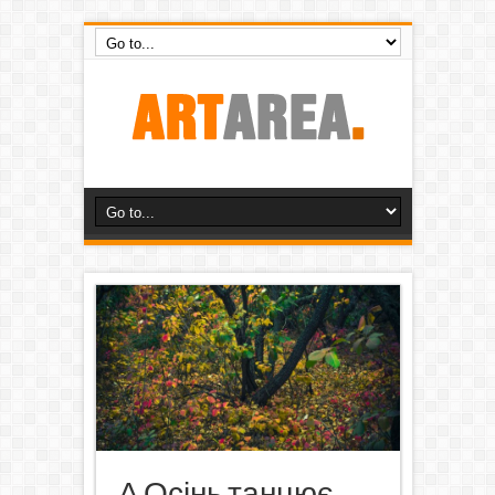
А Осінь танцює