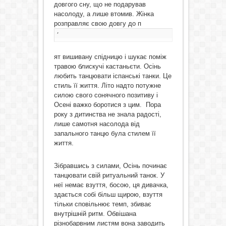
довгого сну, що не подарував
насолоду, а лише втомив. Жінка
розправляє свою довгу до п
’
ят вишивану спідницю і шукає поміж
травою блискучі кастаньєти. Осінь
любить танцювати іспанські танки. Це
стиль її життя. Літо надто потужне
силою свого сонячного позитиву і
Осені важко боротися з цим. Пора
року з дитинства не знала радості,
лише самотня насолода від
запального танцю була стилем її
життя.
Зібравшись з силами, Осінь починає
танцювати свій ритуальний танок. У
неї немає взуття, босою, ця дивачка,
здається собі більш щирою, взуття
тільки сповільнює темп, збиває
внутрішній ритм. Обвішана
різнобарвним листям вона заводить