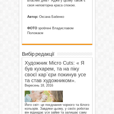
власних днів? Адже у цьому також є
своя неповторна краса спокою.
Автор:
Оксана Бабенко
ФОТО
зроблені Владиславом
Положаєм
Вибір редакції
Художник Micro Cuts: « Я
був кухарем, та на піку
своєї кар`єри покинув усе
та став художником».
Вересень 18, 2016
Його світ- це поєднання чорного та білого
кольорів. Завдяки цьому, у своїх роботах
він відкидає усе зайве та залишає саму