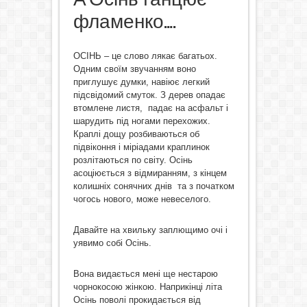
фламенко….
ОСІНЬ – це слово лякає багатьох.
Одним своїм звучанням воно
приглушує думки, навіює легкий
підсвідомий смуток. З дерев опадає
втомлене листя, падає на асфальт і
шарудить під ногами перехожих.
Краплі дощу розбиваються об
підвіконня і міріадами краплинок
розлітаються по світу. Осінь
асоціюється з відмиранням, з кінцем
колишніх сонячних днів та з початком
чогось нового, може невеселого.
Давайте на хвильку заплющимо очі і
уявимо собі Осінь.
Вона видається мені ще нестарою
чорнокосою жінкою. Наприкінці літа
Осінь поволі прокидається від