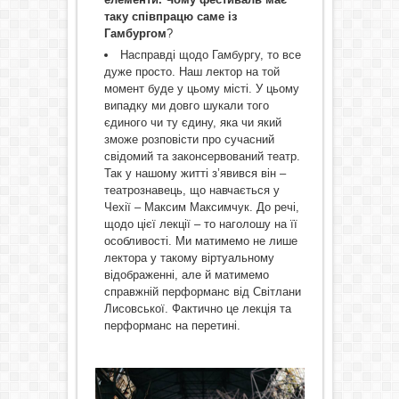
таку співпрацю саме із
Гамбургом
?
Насправді щодо Гамбургу, то все
дуже просто. Наш лектор на той
момент буде у цьому місті. У цьому
випадку ми довго шукали того
єдиного чи ту єдину, яка чи який
зможе розповісти про сучасний
свідомий та законсервований театр.
Так у нашому житті з’явився він –
театрознавець, що навчається у
Чехії – Максим Максимчук. До речі,
щодо цієї лекції – то наголошу на її
особливості. Ми матимемо не лише
лектора у такому віртуальному
відображенні, але й матимемо
справжній перформанс від Світлани
Лисовської. Фактично це лекція та
перформанс на перетині.