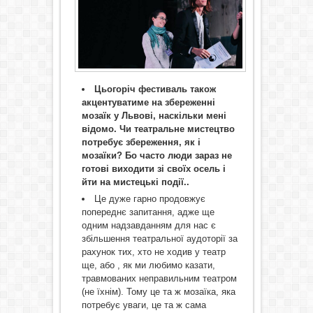
Цьогоріч фестиваль також
акцентуватиме на збереженні
мозаїк у Львові, наскільки мені
відомо. Чи театральне мистецтво
потребує збереження, як і
мозаїки? Бо часто люди зараз не
готові виходити зі своїх осель і
йти на мистецькі події..
Це дуже гарно продовжує
попереднє запитання, адже ще
одним надзавданням для нас є
збільшення театральної аудоторії за
рахунок тих, хто не ходив у театр
ще, або , як ми любимо казати,
травмованих неправильним театром
(не їхнім). Тому це та ж мозаїка, яка
потребує уваги, це та ж сама