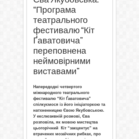
“Програма
театрального
фестивалю “Кіт
Ґаватовича”
переповнена
неймовірними
виставами”
Напередодні четвертого
міжнародного театрального
фестивалю
“Кіт
Ґаватовича”
спілкуємося із його ініціаторкою та
натхненницею Євою Якубовською.
У екслюзивній розмові, Єва
розповіла, як мовою мистецтва
цьогорічний Кіт “закцентує” на
втрачених мозаїчних рибках, про