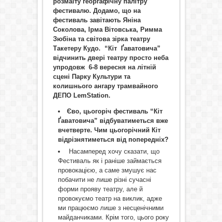
розмаїту георгафічну палітру
фестивалю. Додамо, що на
фестиваль завітають Яніна
Соколова, Ірма Вітовська, Римма
Зюбіна та світова зірка театру
Такетеру Кудо. “Кіт
Ґаватовича”
відчинить двері театру просто неба
упродовж 6-8 вересня на літній
сцені Парку Культури та
колишнього ангару трамвайного
ДЕПО
LemStation.
Єво, цьогоріч фестиваль “Кіт
Ґаватовича” відбуватиметься вже
вчетверте. Чим цьогорічний Кіт
відрізнятиметься від попередніх?
Насамперед хочу сказати, що
Фестиваль як і раніше займається
провокацією, а саме змушує нас
побачити не лише різні сучасні
форми прояву театру, але й
провокуємо театр на виклик, адже
ми працюємо лише з несценічними
майданчиками. Крім того, цього року