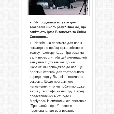
Які родзинки готуєте для
театралів цього разу? Знаємо, що
завітають Ірма Вітовська та Яніна
Соколова..
Найбільша перемога для нас з
командою є приїзд зірки світового
театру Такетеру Кудо. Три роки ми
вели перемоги, аби цей легендарний
танцівник Буто завітав до нас.
Нарешті він приїжджає до нас. Це
великий стрибок для театрального
середовища у Львові і Фестивалю
зокрема. Щодо програмного
наповнення – то ми побачимо дуже
велику географічну палітру. Серед
представлених міст буде і
Маріуполь із символічною виставою
“Прощавай, зброє!” також я
переконана, що всіх вразить