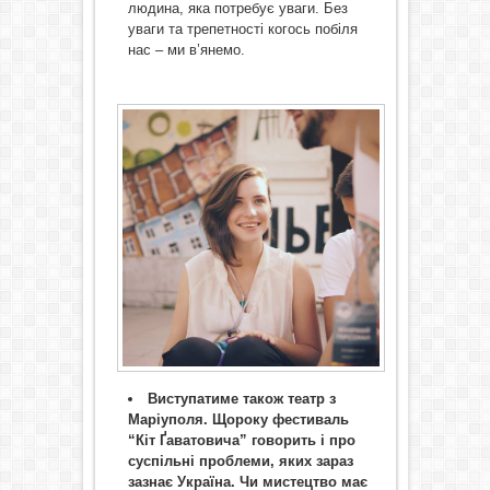
людина, яка потребує уваги. Без
уваги та трепетності когось побіля
нас – ми в’янемо.
Виступатиме також театр з
Маріуполя. Щороку фестиваль
“Кіт Ґаватовича” говорить і про
суспільні проблеми, яких зараз
зазнає Україна. Чи мистецтво має