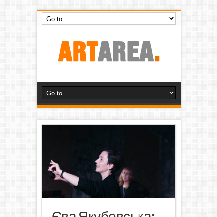
Єва Якубовська: