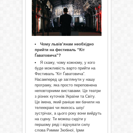
Чому львів
’
янам необхідно
прийти на фестиваль “Кіт
Ґаватовича”?
Я скажу, чому кожному, у кого
буде можливість варто прийти на
Фестиваль “Кіт Ґаватовича”.
Насамперед це заглянути у нашу
програму, яка просто переповнена
неповторними виставами. Це театри
з різних куточків України та Світу.
Це імена, який раніше ми бачили на
телеекрані чи якихось шоу/
зустрічах, а цього року вони вийдуть
на сцену. Ти можеш сидіти у
першому ряді і відчувати силу
слова Римми Зюбіної, Ірми