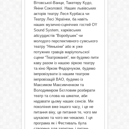
Вітовської-Ванци, Такетеру Кудо,
Яніни Соколової. Наших львівських
акторів театру Леся Курбаса чи
Театру Лесі Українки, ба навіть
наших музично-сценічних гостей OY
Sound System, харківських
абсурдистів “Воробушек” чи
молодого перспективного сумського
театру “Нянькіни” або ж уже
потужних гравців маріупольскої
сцени “Театроманія”, ми будемо пити
каву разом із нашою зіркою театру
та кіно Ярком Федорчуком, будемо
імпровізувати із нашим театром
імпровізацій ВАО, будемо із
Максимом Максимченком та
Володимиром Бєгловим розбирати
театр та слова на шматки, аби
надавати цьому наших сенсів. Ми
покоління вже іншого часу, і це не
питання віку, це питання те, чого ми
шукаємо та чого ми чекаємо. І ця
програма як і Фестиваль була
створена для запитань і питань.