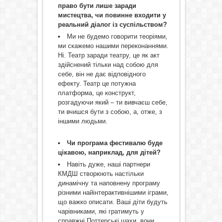
право бути лише заради
мистецтва, чи повинне входити у
реальний діалог із суспільством?
Ми не будемо говорити теоріями,
ми скажемо нашими переконаннями.
Ні. Театр заради театру, це як акт
здійснений тільки над собою для
себе, він не дає відповідного
ефекту. Театр це потужна
платформа, це конструкт,
розгадуючи який – ти вивчаєш себе,
ти вчишся бути з собою, а, отже, з
іншими людьми.
Чи програма фестивалю буде
цікавою, наприклад, для дітей?
Навіть дуже, наші партнери
КМДШ створюють настільки
динамічну та наповнену програму
різними найінтерактивнішими іграми,
що важко описати. Ваші діти будуть
чарівниками, які гратимуть у
справжні Поттерські шахи, вони