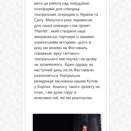
мета це робота над побудовою
платформи для співпраці
театральних осередків із України та
Світу. Минулого року перемогою
для нашої команди став проект
“Hamlet”, який створили наші
американські партнери із нашими
українськими акторами, цього ж
року ми веземо на Фестиваль
справжню зірку світового
театрального мистецтва і на цьому
не зупиняємось. Адже одразу на
наступний день після Фестивалю
розпочнеться Театральна
резиденція заснована нашим Котом
у Берліні. Аналогу такого проекту не
існує, і ми дуже горді із
можливостей, які ми реалізуємо.