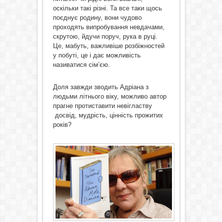
оскільки такі різні. Та все таки щось
поєднує родину, вони чудово
проходять випробування невдачами,
скрутою, йдучи поруч, рука в руці.
Це, мабуть, важливіше розбіжностей
у побуті, це і дає можливість
називатися сім’єю.
Доля завжди зводить Адріана з
людьми літнього віку, можливо автор
прагне протиставити невігластву
досвід, мудрість, цінність прожитих
років?