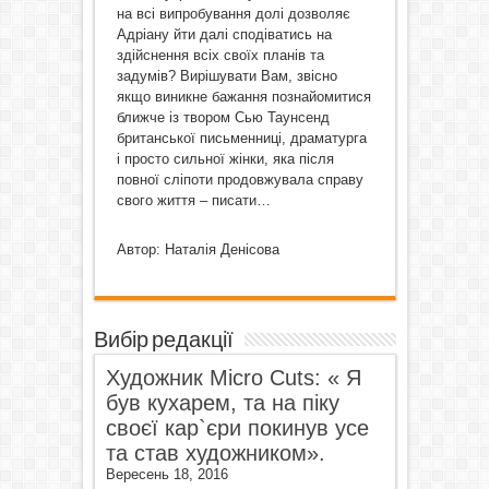
на всі випробування долі дозволяє
Адріану йти далі сподіватись на
здійснення всіх своїх планів та
задумів? Вирішувати Вам, звісно
якщо виникне бажання познайомитися
ближче із твором Сью Таунсенд
британської письменниці, драматурга
і просто сильної жінки, яка після
повної сліпоти продовжувала справу
свого життя – писати…
Автор: Наталія Денісова
Вибір редакції
Художник Micro Cuts: « Я
був кухарем, та на піку
своєї кар`єри покинув усе
та став художником».
Вересень 18, 2016