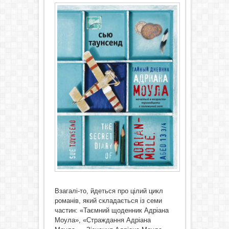
Взагалі-то, йдеться про цілий цикл
романів, який складається із семи
частин: «Таємний щоденник Адріана
Моула», «Страждання Адріана