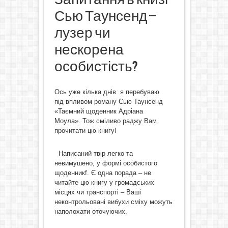
Сью Таунсенд –
лузер чи
нескорена
особистість?
Ось уже кілька днів я перебуваю
під
впливом роману Сью Таунсенд
«Таємний щоденник Адріана
Моула». Тож сміливо раджу Вам
прочитати цю книгу!
Написаний твір легко та
невимушено, у формі особистого
щоденникf. Є одна порада – не
читайте цю книгу у громадських
місцях чи транспорті – Ваші
неконтрольовані вибухи сміху можуть
наполохати оточуючих.