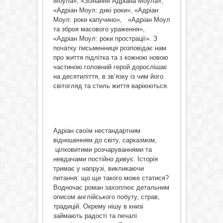
Моула», «Зізнання Адріана Моула»,
«Адріан Моул: дикі роки», «Адріан
Моул: роки капучино», «Адріан Моул
та зброя масового ураження»,
«Адріан Моул: роки прострації». З
початку письменниця розповідає нам
про життя підлітка та з кожною новою
частиною головний герой дорослішає
на десятиліття, в зв’язку із чим його
світогляд та стиль життя варіюються.
Адріан своїм нестандартним
відношенням до світу, сарказмом,
цілковитими розчаруваннями та
невдачами постійно дивує. Історія
тримає у напрузі, викликаючи
питання: що ще такого може статися?
Водночас роман захоплює детальним
описом англійського побуту, страв,
традицій. Окрему нішу в книзі
займають радості та печалі