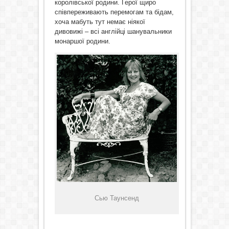
королівської родини. Герої щиро
співпереживають перемогам та бідам,
хоча мабуть тут немає ніякої
дивовижі – всі англійці шанувальники
монаршої родини.
Сью Таунсенд