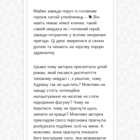
Майже завжди поруч із головним
героєм хатній улюбленець –
🐕
.Він
навіть немає ніякої клички, такий
самий невдаха як і головний герой,
завжди потрапляє у всілякі неприємні
пригоди. Ці двоє змирилися зі своєю
долею та чекають на чергову порцію
адреналіну.
Цікаво чому авторка присвятила цілий
роман, який писався десятиліття
типовому невдасі і ,з рештою, чому
Адріану так не щастить? Можливо на
заваді стоїть потенційне
налаштування на негатив чи сліпе
підкорення фатуму? Чому не
боротися, чому не прагнути щось
змінити на краще? Можливо авторка
прикладом свого персонажа прагнула
розбурхати подібних осіб на зміни. А
можливо, вона прагнула показати
його внутрішню силу, яка незважаючи