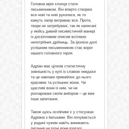
Головна мрія хлопця стати
письменником. Він вперто створює
все нові та нові рукописи, як то
кажуть папір витримає все. Проте,
твори не затребувані, так як написані
у якійсь дивній писимістичній манері
із доскіпливим описом всіляких
непотрібних дрібниць. За іронією долі
успішним письменником стає ворог
нашого головного героя.
Адріан має цілком статистичну
зовнішність у купі із славою невдахи
та це навпаки приваблює до нього
красивих та успішних жінок. Чи
щасливі вони із ним, чи не
розчаровані своїм вибором – це вже
інше запитання.
Також щось особливе є у стосунках
Адріана з батьками. Він почувається
у родині чужим навіть виникають
питання чи рідні вони взагалі,