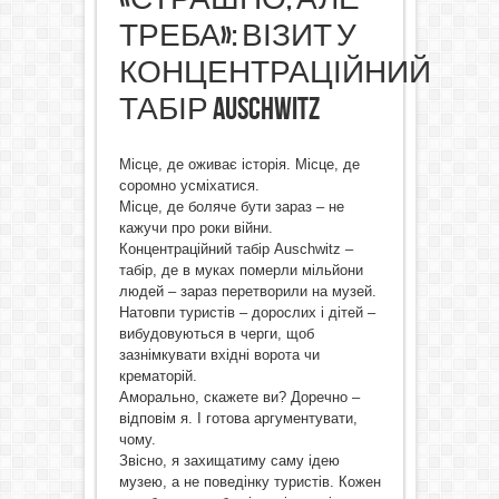
ТРЕБА»: ВІЗИТ У
КОНЦЕНТРАЦІЙНИЙ
ТАБІР AUSCHWITZ
Місце, де оживає історія. Місце, де
соромно усміхатися.
Місце, де боляче бути зараз – не
кажучи про роки війни.
Концентраційний табір Аuschwitz –
табір, де в муках померли мільйони
людей – зараз перетворили на музей.
Натовпи туристів – дорослих і дітей –
вибудовуються в черги, щоб
зазнімкувати вхідні ворота чи
крематорій.
Аморально, скажете ви? Доречно –
відповім я. І готова аргументувати,
чому.
Звісно, я захищатиму саму ідею
музею, а не поведінку туристів. Кожен