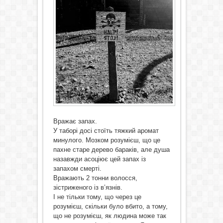
Вражає запах.
У таборі досі стоїть тяжкий аромат
минулого. Мозком розумієш, що це
пахне старе дерево бараків, але душа
назавжди асоціює цей запах із
запахом смерті.
Вражають 2 тонни волосся,
зістриженого із в’язнів.
І не тільки тому, що через це
розумієш, скільки було вбито, а тому,
що не розумієш, як людина може так