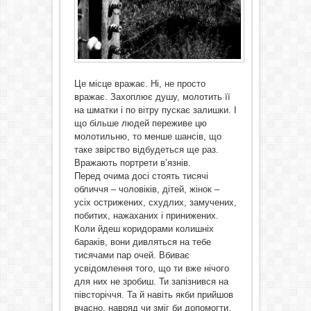
Це місце вражає. Ні, не просто
вражає. Захоплює душу, молотить її
на шматки і по вітру пускає залишки. І
що більше людей переживе цю
молотильню, то менше шансів, що
таке звірство відбудеться ще раз.
Вражають портрети в’язнів.
Перед очима досі стоять тисячі
обличчя – чоловіків, дітей, жінок –
усіх острижених, схудлих, замучених,
побитих, нажаханих і принижених.
Коли йдеш коридорами колишніх
бараків, вони дивляться на тебе
тисячами пар очей. Вбиває
усвідомлення того, що ти вже нічого
для них не зробиш. Ти запізнився на
півсторіччя. Та й навіть якби прийшов
вчасно, навряд чи зміг би допомогти.