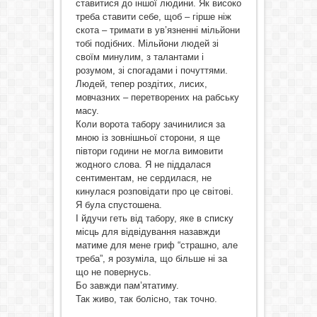
ставитися до іншої людини. Як високо
треба ставити себе, щоб – гірше ніж
скота – тримати в ув’язненні мільйони
тобі подібних. Мільйони людей зі
своїм минулим, з талантами і
розумом, зі спогадами і почуттями.
Людей, тепер роздітих, лисих,
мовчазних – перетворених на рабську
масу.
Коли ворота табору зачинилися за
мною із зовнішньої сторони, я ще
півтори години не могла вимовити
жодного слова. Я не піддалася
сентиментам, не сердилася, не
кинулася розповідати про це світові.
Я була спустошена.
І йдучи геть від табору, яке в списку
місць для відвідування назавжди
матиме для мене гриф “страшно, але
треба”, я розуміла, що більше ні за
що не повернусь.
Бо завжди пам’ятатиму.
Так живо, так болісно, так точно.