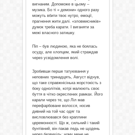
вигнаним. Допоможе в цьому –
музика. Бо ті « демони» одного разу
можуть вбити твоє нутро, емоції,
прагнення жити далі. «зловмисників»
думок треба карати. І виганяти за
межі власного затишку.
Піп – був людиною, яка не боялась
осуду, але хлопцем, який страждав
через усвідомлення волі.
Зробивши перше татуювання у
неповних тринадцять, Август відчув,
що таке справжнісінька жорстокість з
боку однолітків, котрі малюють своє
буття в чітко окреслених рамках. Його
карали через те, що Ліл мав
перефарбоване волосся, носив
дивний на той час одяг та
висловлювався без краплини
церемонності. Що ж, сильний і такий
бунтівний, він пакав ледь не щодень
через безвихідь: чому мене не