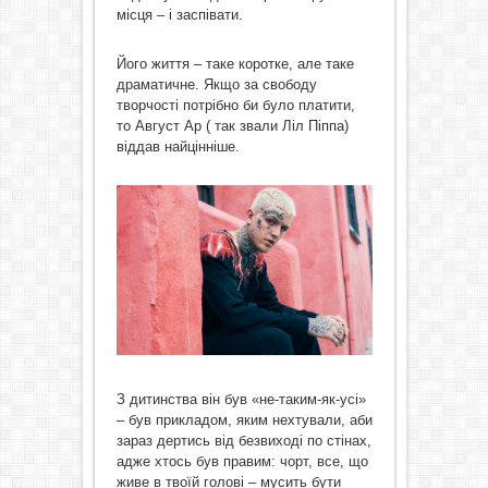
місця – і заспівати.
Його життя – таке коротке, але таке
драматичне. Якщо за свободу
творчості потрібно би було платити,
то Август Ар ( так звали Ліл Піппа)
віддав найцінніше.
З дитинства він був «не-таким-як-усі»
– був прикладом, яким нехтували, аби
зараз дертись від безвиході по стінах,
адже хтось був правим: чорт, все, що
живе в твоїй голові – мусить бути