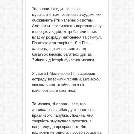
Талановиті люди – співаки,
музиканти, композитори та художники
обожнюють йти наперекір системі.
Але потім – залишають порожню рану
в серцях людей, котрі бачили в них
власну розраду, натхнення та стимул.
Поштовх для творіння. Ліл Піп –
хлопець, що змінив світогляд
багатьох юнаків, багатьох дівчат.
Змінив хід історії сучасної музики.
У свої 21 Маленький Піп завоював
естраду власними піснями, музикою,
яка калічила та збивала з ніг
найвпертішого скептика.
Та музика, ті слова – все, що
долинало із глибин душі юного та
вразливого парубка. Людина, чия
творчість змушувала рухатись в
напрямку до прекрасного. Він
надихнув не одного: просто зрушити з