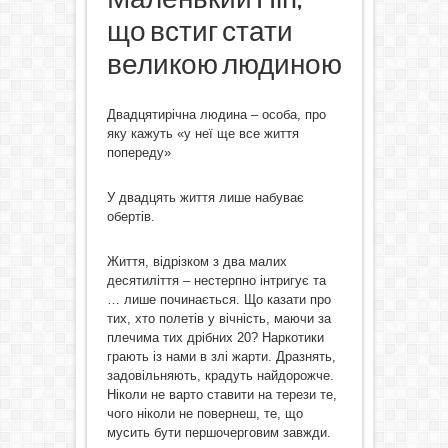
що встиг стати
великою людиною
Двадцятирічна людина – особа, про
яку кажуть «у неї ще все життя
попереду»
У двадцять життя лише набуває
обертів.
Життя, відрізком з два малих
десятиліття – нестерпно інтригує та
… лише починається. Що казати про
тих, хто полетів у вічність, маючи за
плечима тих дрібних 20? Наркотики
грають із нами в злі жарти. Дразнять,
задовільняють, крадуть найдорожче.
Ніколи не варто ставити на терези те,
чого ніколи не повернеш, те, що
мусить бути першочерговим завжди.