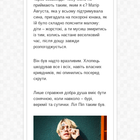
приймають таким, яким я є? Матір
Августа, яка у всьому підтримувала
сина, пригадала на похороні юнака, як
їй було складно пояснити малому:
діти – жорстокі, а ти мусиш змиритись
із тим, колись настане веселковий
час, після дощу завжди
розпогоджується.
Він був надто вразливим. Хлопець
шкодував все і всіх, навіть власних
кривдників, які опинились посеред
скрути.
Лише справжня добра душа вміє бути
сонячною, коли навколо – бурі,
веремії та сутички. Ліл Піп таким був.