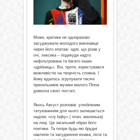
Може, критики не одноразово
засуджували молодого виконавця
через його епатаж: одяг, що різав у
очі, лексика – подекуди надто
нефільтрована та багато інших
«дрібниць». Він, проте, користувався
можливістю на творчість сповна. І
йому вдалось згрупувати тисячі
прихильників музики малого Піппа
довкола своєї постаті.
Якось Август розповів: улюбленим
татуюванням для нього залишається
надпис «сry baby» ( плач, маленька)
на лиці. Це загальний образ його
поетики. Та попри будь-які брудні
наклепи та засудження юнака, пісні та