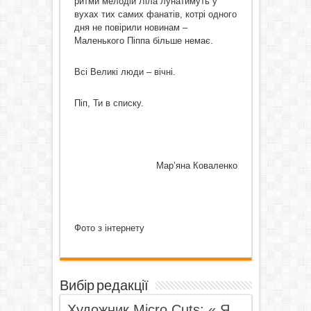
ритми мелодій Ліла лунатимуть у
вухах тих самих фанатів, котрі одного
дня не повірили новинам –
Маленького Піппа більше немає.
Всі Великі люди – вічні.
Піп, Ти в списку.
Мар’яна Коваленко
Фото з інтернету
Вибір редакції
Художник Micro Cuts: « Я