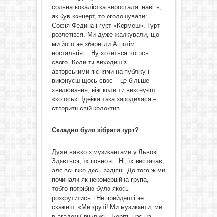
сольна вокалістка виростала, навіть,
як був концерт, то оголошували:
Софія Федина і гурт «Кермеш». Гурт
розлетівся. Ми дуже жалкували, що
ми його не зберегли.А потім
ностальгія… Ну хочеться чогось
свого. Коли ти виходиш з
авторськими піснями на публіку і
виконуєш щось своє – це більше
хвилювання, ніж коли ти виконуєш
«когось». Ідейка така зародилася –
створити свій колектив.
Складно було зібрати гурт?
Дуже важко з музикантами у Львові.
Здається, їх повно є . Ні, їх вистачає,
але всі вже десь задіяні. До того ж ми
починали як некомерційна група,
тобто потрібно було якось
розкрутитись. Не прийдеш і не
скажеш: «Ми круті! Ми музиканти, ми
в академії вчились. Беріть нас на