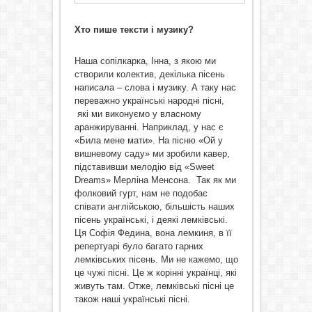
Хто пише тексти і музику?
Наша сопілкарка, Інна, з якою ми
створили колектив, декілька пісень
написала – слова і музику. А таку нас
переважно українські народні пісні,
які ми виконуємо у власному
аранжируванні. Наприклад, у нас є
«Била мене мати». На пісню «Ой у
вишневому саду» ми зробили кавер,
підставивши мелодію від «Sweet
Dreams» Мерліна Менсона. Так як ми
фолковий гурт, нам не подобає
співати англійською, більшість наших
пісень українські, і деякі лемківські.
Ця Софія Федина, вона лемкиня, в її
репертуарі було багато гарних
лемківських пісень. Ми не кажемо, що
це чужі пісні. Це ж корінні українці, які
живуть там. Отже, лемківські пісні це
також наші українські пісні.