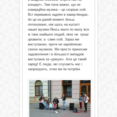
концерт». Тим паче важко, що не
комерційна музика – це скоріше хобі.
Всі переважно задіяні в кавер-бендах,
бо це на даний момент більш
оплачувано, ніж щось на кшталт
нашої музики.Якось мало по малу все
ж таки знайшли людей, яких не гроші
цікавили, а саме хобі. Зараз ми
виступаємо, проте не заробляємо
своєю музикою. Ми просто приносим
задоволення і в більшості випадків
виступаєм за «дякую». Але це такий
заряд! Є люди, які слухають нас і
запрошують, отже ми їм потрібні.