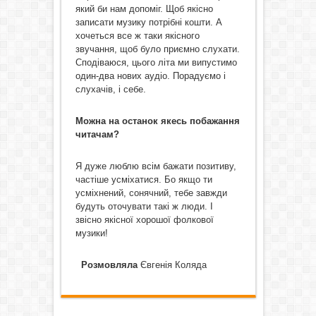
який би нам допоміг. Щоб якісно
записати музику потрібні кошти. А
хочеться все ж таки якісного
звучання, щоб було приємно слухати.
Сподіваюся, цього літа ми випустимо
один-два нових аудіо. Порадуємо і
слухачів, і себе.
Можна на останок якесь побажання
читачам?
Я дуже люблю всім бажати позитиву,
частіше усміхатися. Бо якщо ти
усміхнений, сонячний, тебе завжди
будуть оточувати такі ж люди. І
звісно якісної хорошої фолкової
музики!
Розмовляла
Євгенія Коляда