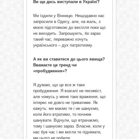
Ви ще десь виступали в Україні?
Ми їздили у Вінницю. Нещодавно нас
запросили в Одесу, але, на жаль, з
моєю підготовкою до весілля поки що
не виходить. Запрошують, бо зараз
такий час, переважно хочуть
українського – дух патріотизму.
А як ви ставитеся до цього явища?
Вважаєте це тренд чи
«пробудження»?
Я думаю, що це все ж таки
пробудження. Я взагалі не песиміст,
але чомусь у мене таке враження, що
інтерес не довго не триватиме. Як
кажуть: ми маємо те і не шануємо,
коли його втратимо, то почнем
шанувати. Відчули, що втрачаємо,
тому і шануємо зараз. Власне, коли у
нас був час і ми могли те піднімати,
ми цього не робили…