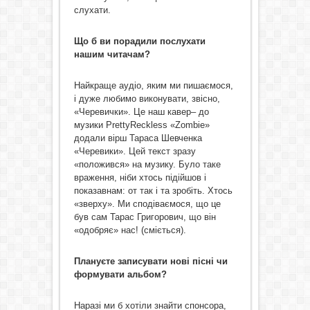
слухати.
Що б ви порадили послухати
нашим читачам?
Найкраще аудіо, яким ми пишаємося,
і дуже любимо виконувати, звісно,
«Черевички». Це наш кавер– до
музики PrettyReckless «Zombie»
додали вірш Тараса Шевченка
«Черевики». Цей текст зразу
«положився» на музику. Було таке
враження, ніби хтось підійшов і
показавнам: от так і та зробіть. Хтось
«зверху». Ми сподіваємося, що це
був сам Тарас Григорович, що він
«одобряє» нас! (сміється).
Плануєте записувати нові пісні чи
формувати альбом?
Наразі ми б хотіли знайти спонсора,