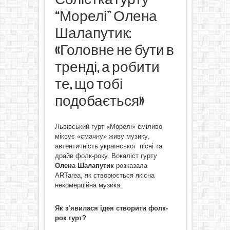
“Морелі” Олена
Шалапутик:
«Головне не бути в
тренді, а робити
те, що тобі
подобається»
Львівський гурт «Морелі» сміливо
міксує «смачну» живу музику,
автентичність української пісні та
драйв фолк-року. Вокаліст гурту
Олена Шалапутик
розказала
ARTarea, як створюється якісна
некомерційна музика.
Як з’явилася ідея створити фолк-
рок гурт?