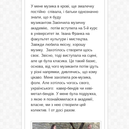
У мене музика в крові, ще змалечку
постійно співала, і батьки однозначно
знали, що я буду
музикантом.Закінчила музичну
академію, потім вступила на 5-й курс
в університет ім. Івана Франка на
факультет культури і мистецтва.
Завжди любила якісну, хорошу
музику. Захотілось створити щось
своє. Звісно, тоді виступала на сцені,
але це була класика. Це такий базис,
основа, від чого музиканти потім ідуть
у різні напрямки, дивлячись, що кому
цікаво. Мене захопила рок-музика,
фолк. Але хотілось чогось свого,
українського: кавер-бендів чи хеві-
метал-бендів. У мене була подружка,
з якою я познайомилася в академії,
власне, ми з нею створили цей
колектив. І от досі разом.