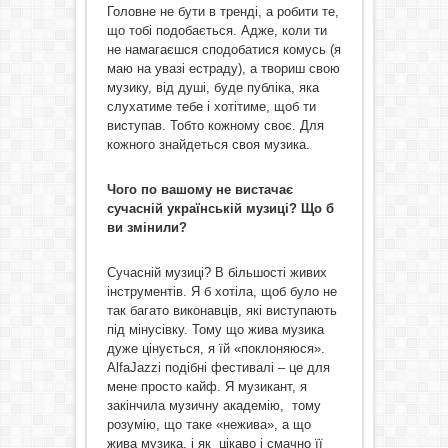
Головне не бути в тренді, а робити те,
що тобі подобається. Адже, коли ти
не намагаєшся сподобатися комусь (я
маю на увазі естраду), а твориш свою
музику, від душі, буде публіка, яка
слухатиме тебе і хотітиме, щоб ти
виступав. Тобто кожному своє. Для
кожного знайдеться своя музика.
Чого по вашому не вистачає
сучасній українській музиці? Що б
ви змінили?
Сучасній музиці? В більшості живих
інструментів. Я б хотіла, щоб було не
так багато виконавців, які виступають
під мінусівку. Тому що жива музика
дуже цінується, я їй «поклоняюся».
AlfaJazzі подібні фестивалі – це для
мене просто кайф. Я музикант, я
закінчила музичну академію, тому
розумію, що таке «нежива», а що
жива музика, і як цікаво і смачно її