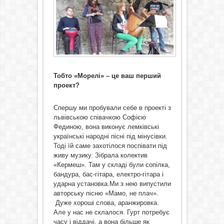
Тобто «Морелі» – це ваш перший
проект?
Спершу ми пробували себе в проекті з
львівською співачкою Софією
Фединою, вона виконує лемківські
українські народні пісні під мінусівки.
Тоді їй саме захотілося поспівати під
живу музику. Зібрала колектив
«Кермеш». Там у складі були сопілка,
бандура, бас-гітара, електро-гітара і
ударна установка.Ми з нею випустили
авторську пісню «Мамо, не плач».
Дуже хороші слова, аранжировка.
Але у нас не склалося. Гурт потребує
часу і віддачі, а вона більше як