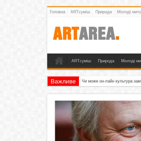
Головна
ARTсуміш
Природа
Молоді митц
ARTсуміш
Природа
Молоді ми
Важливе
Чи може он-лайн культура зам