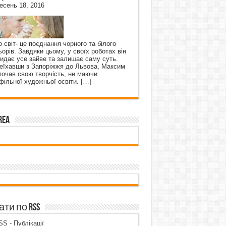
есень 18, 2016
о світ- це поєднання чорного та білого
ьорів. Завдяки цьому, у своїх роботах він
кидає усе зайве та залишає саму суть.
еїхавши з Запоріжжя до Львова, Максим
почав свою творчість, не маючи
фільної художньої освіти.
[…]
rea
ти по RSS
S - Публікації