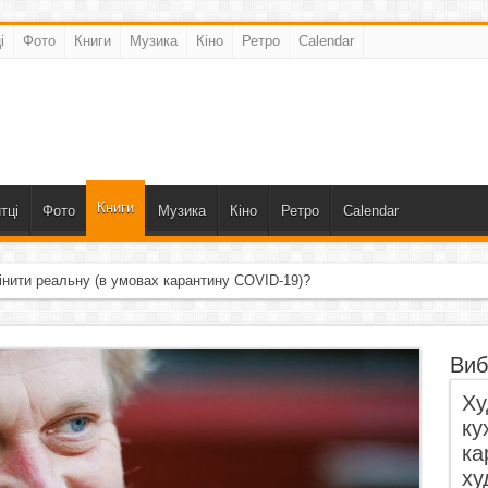
і
Фото
Книги
Музика
Кіно
Ретро
Calendar
Книги
тці
Фото
Музика
Кіно
Ретро
Calendar
інити реальну (в умовах карантину COVID-19)?
Виб
Ху
ку
ка
ху