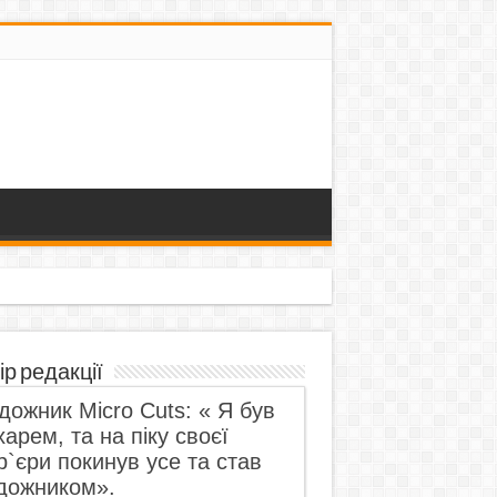
ір редакції
дожник Micro Cuts: « Я був
харем, та на піку своєї
р`єри покинув усе та став
дожником».