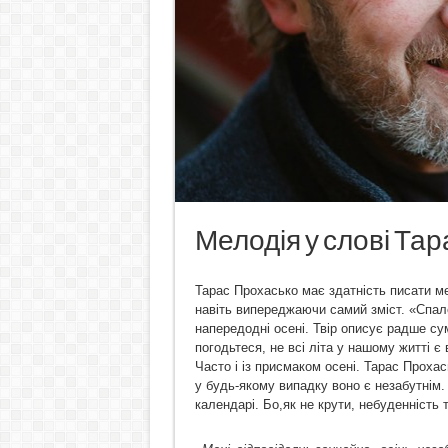
Мелодія у слові Та
Тарас Прохасько має здатність писати ме
навіть випереджаючи самий зміст. «Спале
напередодні осені. Твір описує радше су
погодьтеся, не всі літа у нашому житті є
Часто і із присмаком осені. Тарас Прохас
у будь-якому випадку воно є незабутнім. 
календарі. Бо,як не крути, небуденність 