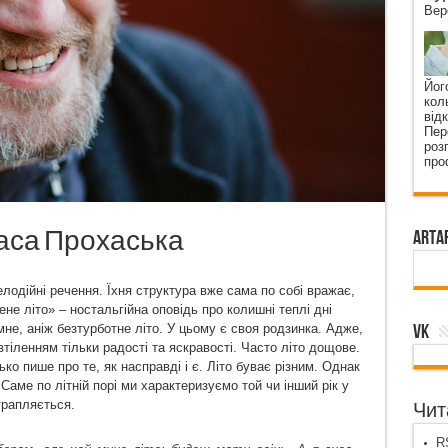
Вер
Йог
кол
від
Пер
роз
про
раса Прохаська
ArtA
лодійні речення. Їхня структура вже сама по собі вражає,
не літо» – ностальгійна оповідь про колишні теплі дні
VK
мне, аніж безтурботне літо. У цьому є своя родзинка. Адже,
 втіленням тільки радості та яскравості. Часто літо дощове.
ько пише про те, як насправді і є. Літо буває різним. Однак
Саме по літній порі ми характеризуємо той чи інший рік у
трапляється.
Чита
RS