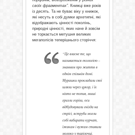
своїх фрагментах”.
Книжці вже років
із десять. Та не буває віку у книжок,
які несуть в собі думки архетипні, які
відображають цінності поколінь,
природні цінності, яких наче й зовсім
не торкається метушня великих
мегаполісів теперішнього сторіччя:
“Це власне те, що
називається екологією –
знанням про життя в
однім спільнім домі.
Мурашки прокладали свої
шляхи через цукор, і їх
ніхто не топив, миші
гризли горіхи, оси
відбудовували гнізда на
стрісі, яструби могли
собі вибирати курчат,
їжакам і вужам ставили
молоко у тарілочці.