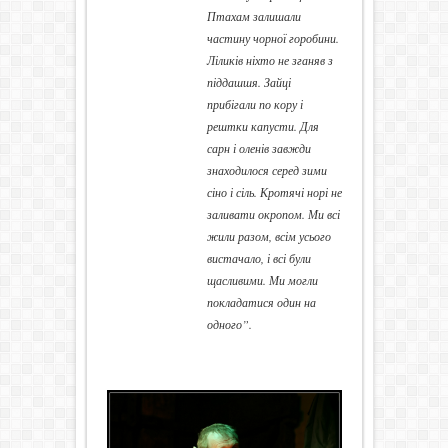
Птахам залишали
частину чорної горобини.
Ліликів ніхто не зганяв з
піддашшя. Зайці
прибігали по кору і
рештки капусти. Для
сарн і оленів завжди
знаходилося серед зими
сіно і сіль. Кротячі норі не
заливати окропом. Ми всі
жили разом, всім усього
вистачало, і всі були
щасливими. Ми могли
покладатися один на
одного”.