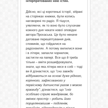
інтерпретованих нею істин.
Дійсно, всі ці коротенькі історії, зібрані
на сторінках книжки, були колись
наговорені по радіо. Я тішуся,
уявляючи, як то воно було слухачам
кожного дня чекати нової оповідки
автора Прохаська. Це було неначе
датоване перешіптування днів,
споминів, що гойдалися на
радіохвилях. А потому вилилися вони
і в літери, запахли чорнилом,
застигли на папері. Все що й треба
тільки – вміти розшифровувати,
знати, що яка літера несе в собі – тоді
ви й дізнаєтеся, що
“сни завжди
відбуваються на основі дуже рідного,
корінного, зафіксованого у
первісному дитинстві разом з мовою
краєвиду”
; дізнаєтеся, що
“сніг
особливо сприяє мандрівкам, бо
змінює простір – робить його
порцеляновішим – поділенім,
порційнім, відгородженім у різних