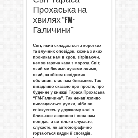
Прохаська на
хвилях “FM-
Галичини”
Світ, який складається з коротких
та влучних оповідок, кожна з яких
проникає нам в кров, зігріваючи,
немов гаряча кава з морозу. Світ,
який ми бачимо чужими очима,
який, за збігом невідомих
обставин, стає нам близьким. Так
вигадливо сказано про просте, про
буденне у книжці Тараса Прохаська
“FM-Галичина”. Так ненав’язливо
викладаються думки, ніби ви
спілкуєтесь у дружному колі з
близькою людиною і вона вам
повідає, а ви тільки слухаєте,
слухаєте, як автобіографічно
гортаються кадри її спогадів,