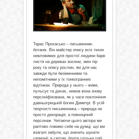
Тарас Прохасько ­– письменник-
ботанік. Він майстер опису всіх тихих
невловимих для простої людини барв
листя на деревах восени, змін пір
року та опису рослин, які для нас
завжди були безіменними та
непомітними у їх тонкогранних
відтінках. Природа у нього – живе,
пульсує та дихає, немов вона знову
персоніфікована, як у часи поклоніння
давньогрецькій богині Деметрі. В усій
творчості письменника – природа не
просто декорація, а повноцінній
персонаж. Читаючи цього автора ми
раптово ловимо себе на думці, що ми
взагалі забули, що значить шукати
гармонії зі світом: брати скільки тобі