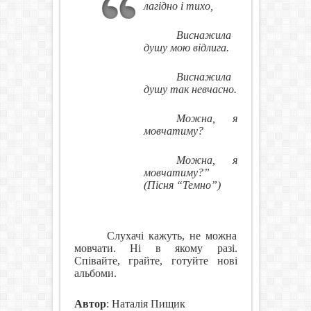
лагідно і тихо,
Виснажила
душу мою відлига.
Виснажила
душу так невчасно.
Можна, я
мовчатиму?
Можна, я
мовчатиму?”
(Пісня “Темно”)
Слухачі кажуть, не можна
мовчати. Ні в якому разі.
Співайте, грайте, готуйте нові
альбоми.
Автор
: Наталія Пищик