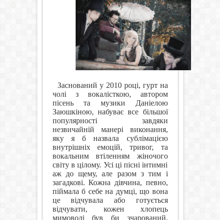
Заснований у 2010 році, гурт на
чолі з вокалісткою, автором
пісень та музики Даніелою
Заюшкіною, набуває все більшої
популярності завдяки
незвичайній манері виконання,
яку я б назвала сублімацією
внутрішніх емоцій, тривог, та
вокальним втіленням жіночого
світу в цілому. Усі ці пісні інтимні
аж до щему, але разом з тим і
загадкові. Кожна дівчина, певно,
піймала б себе на думці, що вона
це відчувала або готується
відчувати, кожен хлопець
мимоволі був би зчарований,