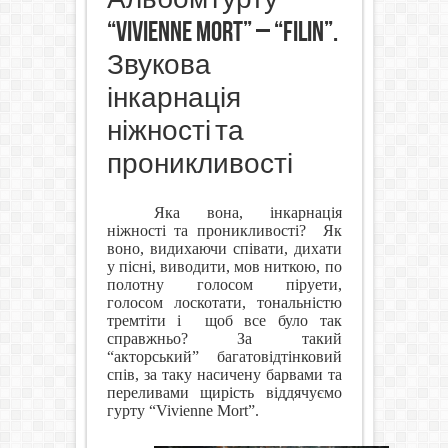
“Vivienne Mort” – “Filin”.
Звукова
інкарнація
ніжності та
проникливості
Яка вона, інкарнація
ніжності та проникливості?
Як
воно, видихаючи співати, дихати
у пісні, виводити, мов ниткою, по
полотну голосом піруети,
голосом лоскотати, тональністю
тремтіти і
щоб все було так
справжньо? За такий
“акторський” багатовідтінковий
спів, за таку насичену барвами та
переливами щирість віддячуємо
гурту “Vivienne Mort”.