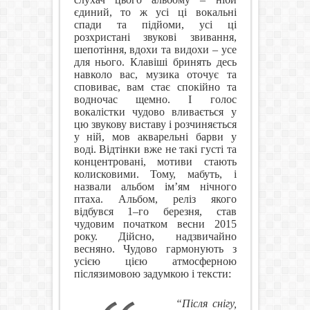
єдиний, то ж усі ці вокальні
спади та підйоми, усі ці
розхристані звукові звивання,
шепотіння, вдохи та видохи – усе
для нього. Клавіші бринять десь
навколо вас, музика оточує та
сповиває, вам стає спокійно та
водночас щемно. І голос
вокалістки чудово вливається у
цю звукову виставу і розчиняється
у ній, мов акварельні барви у
воді. Відтінки вже не такі густі та
концентровані, мотиви стають
колисковими. Тому, мабуть, і
назвали альбом ім’ям нічного
птаха. Альбом, реліз якого
відбувся 1–го березня, став
чудовим початком весни 2015
року. Дійсно, надзвичайно
весняно. Чудово гармонують з
усією цією атмосферною
післязимовою задумкою і тексти:
“Після снігу,