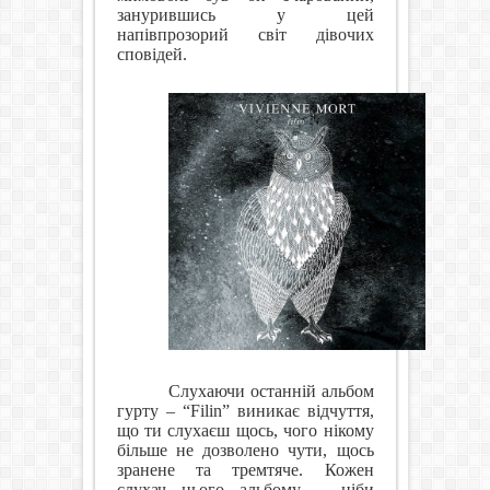
занурившись у цей
напівпрозорий світ дівочих
сповідей.
Слухаючи останній альбом
гурту – “Filin” виникає відчуття,
що ти слухаєш щось, чого нікому
більше не дозволено чути, щось
зранене та тремтяче. Кожен
слухач цього альбому – ніби