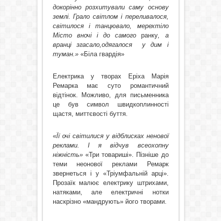
докорінно розхитували саму основу
землі. Грало світлом і переливалося,
світилося і танцювало, мерехтіло
Місто вночі і до самого
ранку
, а
вранці згасало,одягалося
у дим і
туман.»
«Біла гвардія»
Електрика у творах Еріха Марія
Ремарка має суто романтичний
відтінок. Можливо, для письменника
це був символ швидкоплинності
щастя, миттєвості буття.
«
Її очі світилися у відблисках ненової
реклами. І я відчув всеохопну
ніжніс
ть»
«Три товариші». Пізніше до
теми неонової реклами Ремарк
звернеться і у «Тріумфальній арці».
Прозаїк малює електрику штрихами,
натяками, але електричні нотки
наскрізно «мандрують» його творами.