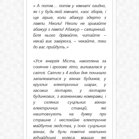
« А потім… потім у кімнаті огидно,
як і у будь-якій кімнаті, хаос зборів, і
ще гірше, коли абажур здерто з
лампи. Ніколи! Ніколи не зривайте
абажур з лампи! Абажур – священний.
Біля нього дрімайте, читайте –
нехай виє завірюха, – чекайте, поки
до вас прийдуть.»
«
Уся енергія Міста, накоплена за
сонячне і грозове літо, виливалася у
світлі. Світло з 4 годин дня починало
запалюватися у вікнах будинків, у
круглих електричних шарах, у
гасових ліхтарях, у ліхтарях
будинкових, з вогненними номерами, і
у скляних суцільних вікнах
електричних станцій, які
наштовхують на думку про
страшне і неспокійне електричне
майбутнє людства, у їхніх суцільних
вікнах, де були помітні невпинно
відчайдушні колеса машин, які