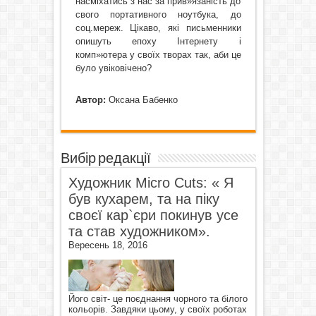
насміхатись з нас за прив»язаність до
свого портативного ноутбука, до
соц.мереж. Цікаво, які письменники
опишуть епоху Інтернету і
комп»ютера у своїх творах так, аби це
було увіковічено?
Автор:
Оксана Бабенко
Вибір редакції
Художник Micro Cuts: « Я
був кухарем, та на піку
своєї кар`єри покинув усе
та став художником».
Вересень 18, 2016
Його світ- це поєднання чорного та білого
кольорів. Завдяки цьому, у своїх роботах