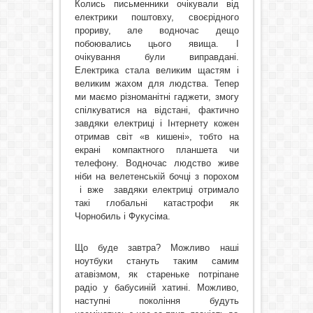
Колись письменники очікували від
електрики поштовху, своєрідного
прориву, але водночас дещо
побоювались цього явища. І
очікування були виправдані.
Електрика стала великим щастям і
великим жахом для людства. Тепер
ми маємо різноманітні гаджети, змогу
спілкуватися на відстані, фактично
завдяки електриці і Інтернету кожен
отримав світ «в кишені», тобто на
екрані компактного планшета чи
телефону. Водночас людство живе
ніби на велетенській бочці з порохом
і вже
завдяки електриці отримало
такі глобальні катастрофи як
Чорнобиль і Фукусіма.
Що буде завтра? Можливо наші
ноутбуки стануть таким самим
атавізмом, як стареньке потріпане
радіо у бабусиній хатині. Можливо,
наступні покоління будуть