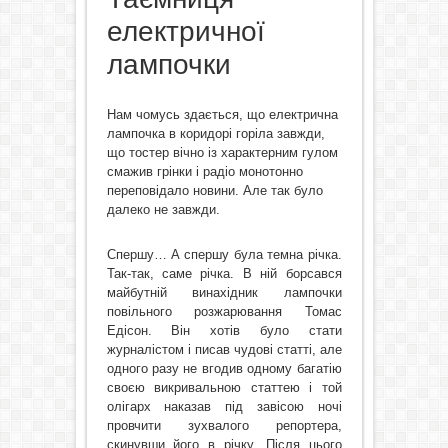
електричної
лампочки
Нам чомусь здається, що електрична
лампочка в коридорі горіла завжди,
що тостер вічно із характерним гулом
смажив грінки і радіо монотонно
переповідало новини. Але так було
далеко не завжди.
Спершу… А спершу була темна річка.
Так-так, саме річка. В ній борсався
майбутній винахідник лампочки
повільного розжарювання Томас
Едісон. Він хотів було стати
журналістом і писав чудові статті, але
одного разу не вгодив одному багатію
своєю викривальною статтею і той
олігарх наказав під завісою ночі
провчити зухвалого репортера,
скинувши його в річку. Після цього