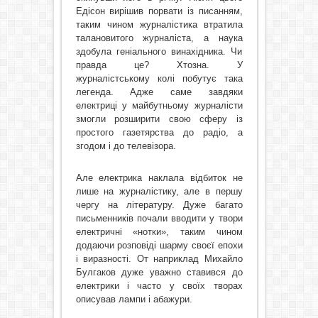
Едісон вирішив порвати із писанням,
таким чином журналістика втратила
талановитого журналіста, а наука
здобула геніального винахідника. Чи
правда це? Хтозна. У
журналістському колі побутує така
легенда. Адже саме завдяки
електриці у майбутньому журналісти
змогли розширити свою сферу із
простого газетярства до радіо, а
згодом і до телевізора.
Але електрика наклала відбиток не
лише на журналістику, але в першу
чергу на літературу. Дуже багато
письменників почали вводити у твори
електричні «нотки», таким чином
додаючи розповіді шарму своєї епохи
і виразності. От наприклад Михайло
Булгаков дуже уважно ставився до
електрики і часто у своїх творах
описував лампи і абажури.