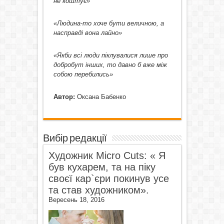
не коштує»
«Людина-то хоче бути величною, а
насправді вона лайно»
«Якби всі люди піклувалися лише про
добробут інших, то давно б вже між
собою перебились»
Автор:
Оксана Бабенко
Вибір редакції
Художник Micro Cuts: « Я
був кухарем, та на піку
своєї кар`єри покинув усе
та став художником».
Вересень 18, 2016