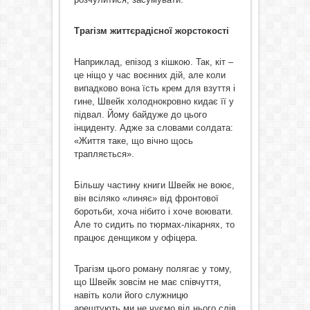
Трагізм життєрадісної жорстокості
Наприклад, епізод з кішкою. Так, кіт –
це ніщо у час воєнних дій, але коли
випадково вона їсть крем для взуття і
гине, Швейк холоднокровно кидає її у
підвал. Йому байдуже до цього
інциденту. Адже за словами солдата:
«Життя таке, що вічно щось
трапляється».
Більшу частину книги Швейк не воює,
він всіляко «линяє» від фронтової
боротьби, хоча нібито і хоче воювати.
Але то сидить по тюрмах-лікарнях, то
працює денщиком у офіцера.
Трагізм цього роману полягає у тому,
що Швейк зовсім не має співчуття,
навіть коли його служницю
арештують ми не чуємо від нього слів