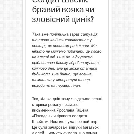
бравий вояка чи
зловісний цинік?
Така вже політична зараз ситуація,
що слово «війна» коливається у
повітрі, як невидимі радіохвилі. Ми
нібито не можемо побачити це слово
на власні очі, і ще не відчуваємо
сріблястого блиску зброї на вулицях
кожного дня, але це може статися
будь-коли. І не дивно, що воєнна
тематика у літературі тепер
виходить на перший план.
Так, кілька днів тому я відкрила перші
сторінки роману чеського
письменника Ярослава Гашека
«Походеньки бравого солдата
Швейка». Немало чула про цей твір.
Це були зачаровані відгуки багатьох
людей. І чомусь думала, що роман