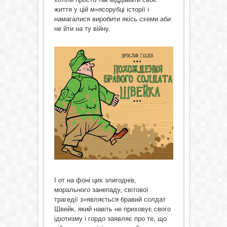
життя у цій м»ясорубці історії і
намагалися виробити якісь схеми аби
не йти на ту війну.
І от на фоні цих злигоднів,
морального занепаду, світової
трагедії з»являється бравий солдат
Швейк, який навіть не приховує свого
ідіотизму і гордо заявляє про те, що