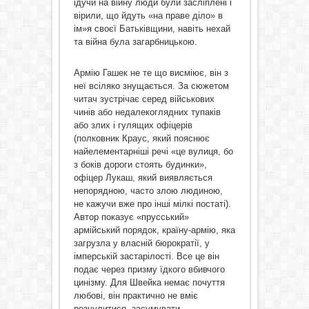
ідучи на війну люди були засліплені і
вірили, що йдуть «на праве діло» в
ім»я своєї Батьківщини, навіть нехай
та війна була загарбницькою.
Армію Гашек не те що висміює, він з
неї всіляко знущається. За сюжетом
читач зустрічає серед військових
чинів або недалекоглядних тупаків
або злих і гулящих офіцерів
(полковник Краус, який пояснює
найелементарніші речі «це вулиця, бо
з боків дороги стоять будинки»,
офіцер Лукаш, який виявляється
непорядною, часто злою людиною,
не кажучи вже про інші мілкі постаті).
Автор показує «прусський»
армійський порядок, країну-армію, яка
загрузла у власній бюрократії, у
імперській застарілості. Все це він
подає через призму їдкого вбивчого
цинізму. Для Швейка немає почуття
любові, він практично не вміє
розчулитися, засумувати.