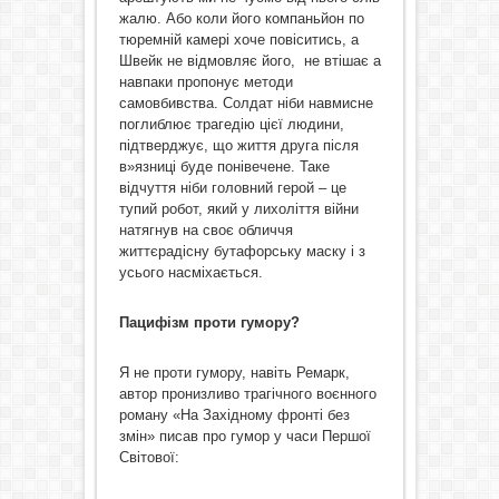
жалю. Або коли його компаньйон по
тюремній камері хоче повіситись, а
Швейк не відмовляє його, не втішає а
навпаки пропонує методи
самовбивства. Солдат ніби навмисне
поглиблює трагедію цієї людини,
підтверджує, що життя друга після
в»язниці буде понівечене. Таке
відчуття ніби головний герой – це
тупий робот, який у лихоліття війни
натягнув на своє обличчя
життєрадісну бутафорську маску і з
усього насміхається.
Пацифізм проти гумору?
Я не проти гумору, навіть Ремарк,
автор пронизливо трагічного воєнного
роману «На Західному фронті без
змін» писав про гумор у часи Першої
Світової: