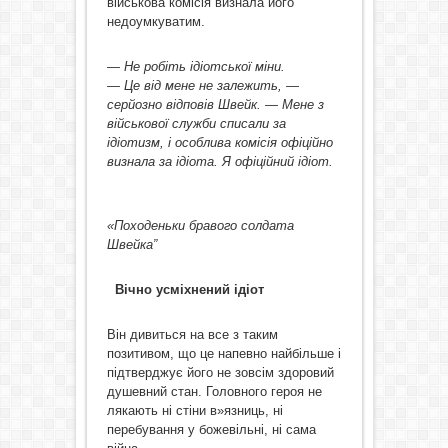
військова комісія визнала його
недоумкуватим.
— Не робіть ідіотської міни.
— Це від мене не залежить, —
серйозно відповів Швейк. — Мене з
військової служби списали за
ідіотизм, і особлива комісія офіційно
визнала за ідіота. Я офіційний ідіот.
«Походеньки бравого солдата
Швейка”
Вічно усміхнений ідіот
Він дивиться на все з таким
позитивом, що це напевно найбільше і
підтверджує його не зовсім здоровий
душевний стан. Головного героя не
лякають ні стіни в»язниць, ні
перебування у божевільні, ні сама