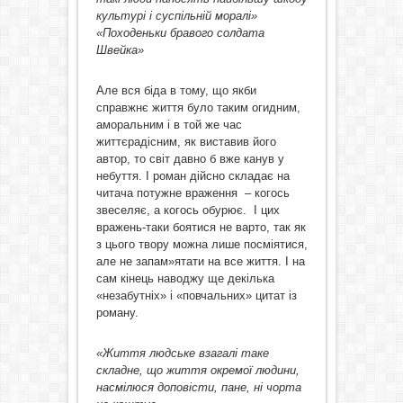
культурі і суспільній моралі»
«Походеньки бравого солдата
Швейка»
Але вся біда в тому, що якби
справжнє життя було таким огидним,
аморальним і в той же час
життєрадісним, як виставив його
автор, то світ давно б вже канув у
небуття. І роман дійсно складає на
читача потужне враження – когось
звеселяє, а когось обурює. І цих
вражень-таки боятися не варто, так як
з цього твору можна лише посміятися,
але не запам»ятати на все життя. І на
сам кінець наводжу ще декілька
«незабутніх» і «повчальних» цитат із
роману.
«Життя людське взагалі таке
складне, що життя окремої людини,
насмілюся доповісти, пане, ні чорта