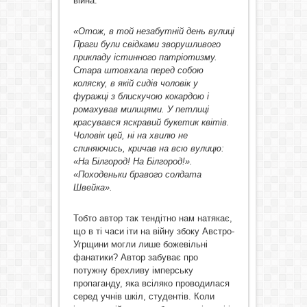
війна.
«Отож, в той незабутній день вулиці
Праги були свідками зворушливого
прикладу істинного патріотизму.
Стара штовхала перед собою
коляску, в якій сидів чоловік у
фуражці з блискучою кокардою і
ромахував милицями. У петлиці
красувався яскравий букетик квітів.
Чоловік цей, ні на хвилю не
спиняючись, кричав на всю вулицю:
«На Білгород! На Білгород!».
«Походеньки бравого солдата
Швейка».
Тобто автор так тендітно нам натякає,
що в ті часи іти на війну збоку Австро-
Угрщини могли лише божевільні
фанатики? Автор забуває про
потужну брехливу імперську
пропаганду, яка всіляко проводилася
серед учнів шкіл, студентів. Коли