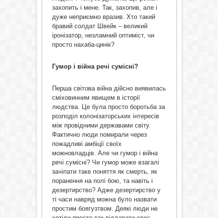
захопить і мене. Так, захопив, але і
дуже неприємно вразив. Хто такий
бравий солдат Швейк – великий
іронізатор, незламний оптиміст, чи
просто нахаба-цинік?
Гумор і війна речі сумісні?
Перша світова війна дійсно виявилась
сміховинним явищем в історії
людства. Це була просто боротьба за
розподіл колонізаторських інтересів
між провідними державами світу.
Фактично люди помирали через
пожадливі амбіції своїх
можновладців. Але чи гумор і війна
речі сумісні? Чи гумор може взагалі
зачіпати таке поняття як смерть, як
поранення на полі бою, та навіть і
дезертирство? Адже дезертирство у
ті часи навряд можна було назвати
простим боягузтвом. Деякі люди не
хотіли просто так віддавати своє