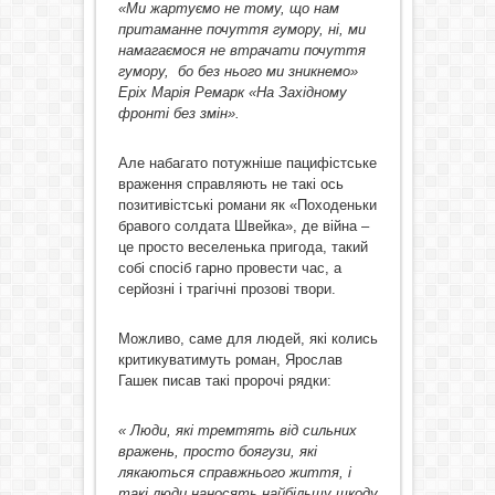
«Ми жартуємо не тому, що нам
притаманне почуття гумору, ні, ми
намагаємося не втрачати почуття
гумору, бо без нього ми зникнемо»
Еріх Марія Ремарк «На Західному
фронті без змін».
Але набагато потужніше пацифістське
враження справляють не такі ось
позитивістські романи як «Походеньки
бравого солдата Швейка», де війна –
це просто веселенька пригода, такий
собі спосіб гарно провести час, а
серйозні і трагічні прозові твори.
Можливо, саме для людей, які колись
критикуватимуть роман, Ярослав
Гашек писав такі пророчі рядки:
« Люди, які тремтять від сильних
вражень, просто боягузи, які
лякаються справжнього життя, і
такі люди наносять найбільшу шкоду