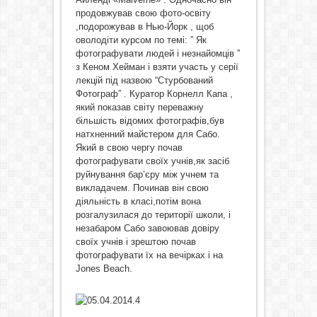
продовжував свою фото-освіту
,подорожував в Нью-Йорк , щоб
оволодіти курсом по темі: ” Як
фотографувати людей і незнайомців ”
з Кеном Хейман і взяти участь у серії
лекцій під назвою “Стурбований
Фотограф” . Куратор Корнелл Капа ,
який показав світу переважну
більшість відомих фотографів,був
натхненний майстером для Сабо.
Який в свою чергу почав
фотографувати своїх учнів,як засіб
руйнування бар’єру між учнем та
викладачем. Починав він свою
діяльність в класі,потім вона
розгалузилася до території школи, і
незабаром Сабо завоював довіру
своїх учнів і зрештою почав
фотографувати їх на вечірках і на
Jones Beach.