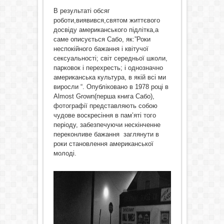
В результаті обсяг
роботи,виявився,святом життєвого
досвіду американського підлітка,а
саме описується Сабо, як:”Роки
неспокійного бажання і квітучої
сексуальності; світ середньої школи,
парковок і перехресть; і однозначно
американська культура, в якій всі ми
виросли “. Опубліковано в 1978 році в
Almost Grown(перша книга Сабо),
фотографії представляють собою
чудове воскресіння в пам’яті того
періоду, забезпечуючи нескінченне
переконливе бажання заглянути в
роки становлення американської
молоді.