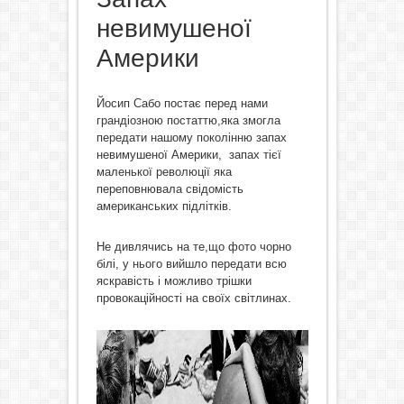
невимушеної
Америки
Йосип Сабо постає перед нами
грандіозною постаттю,яка змогла
передати нашому поколінню запах
невимушеної Америки, запах тієї
маленької революції яка
переповнювала свідомість
американських підлітків.
Не дивлячись на те,що фото чорно
білі, у нього вийшло передати всю
яскравість і можливо трішки
провокаційності на своїх світлинах.