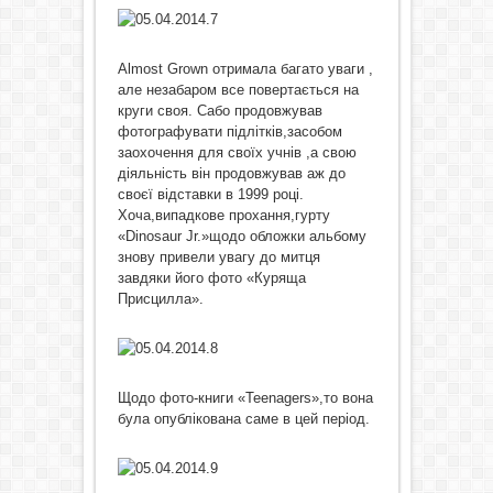
Almost Grown отримала багато уваги ,
але незабаром все повертається на
круги своя. Сабо продовжував
фотографувати підлітків,засобом
заохочення для своїх учнів ,а свою
діяльність він продовжував аж до
своєї відставки в 1999 році.
Хоча,випадкове прохання,гурту
«Dinosaur Jr.»щодо обложки альбому
знову привели увагу до митця
завдяки його фото «Куряща
Присцилла».
Щодо фото-книги «Teenagers»,то вона
була опублікована саме в цей період.