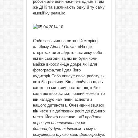
роботи,але вони насичені одним і тим
же ДНК та викликають одну й ту саму
емоційну реакцію.
Сабо зазначив на останній сторінці
альбому
Almost
Grown
: «На цих
сторінках ви знайдете частинку себе –
які ви сьогодні,та які ви були коли
майже виросли»Це добре як і для
фотографа,так і для його
аудиторії.Сабо описує свою роботу,як
автобіографічну. Він спробував щось
схоже,на миттєву ностальгію,тобто
коли відтворюється певний момент то
він нагадує нам певні аспекти з
нашого дитинства. Очевидний зв.язок
він несе з підліткових робіт до рідного
міста. Йосиф пояснює : «
Я пройшов
через усі ці переживання,як
дитина,будучи підлітком. Тому я
розумію,що шукаю коли фотографую