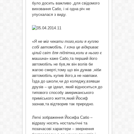
було досить важливо ,для свідомого
виховання Сабо, і ні одна річ не
упускалася з виду.
«
Я не міг чекати того,коли я куплю
собі автомобіль. І хоча це відкриває
цілий світ для підлітка,коли в нього є
машина
» каже Сабо,та перший його
автомобіль не був,як він волів би
жагою смерті,тому що він думав ,ніби
автомобіль купив його,а не навпаки.
Їзда до школи,чи до коледжу,взявши
друзів – це ідеал, який відноситься до
типового способу американського
приміського життя,який Йосиф
зазнав,та відтворив так природно.
Легкі зображення Йосифа Сабо –
відразу носять ностальгічні та
позачасові характери – звернення