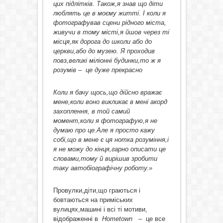
цих підлітків. Також,я знав що діти
люблять це в моєму житті. І коли я
фотографував сцени рідного міста,
живучи в тому місті,я йшов через ті
місця,як дорога до школи або до
церкви,або до музею. Я проходив
повз,великі міліонні будинки,то ж я
р
озумів – це дуже прекрасно
Коли я бачу щось,що дійсно вражає
мене,коли воно викликає в мені акорд
захоплення, в той самий
момент,коли я фотографую,я не
думаю про це.Але я просто кажу
собі,що в мене є ця нотка розуміння,і
я не можу до кінця,гарно описати це
словами,тому й вирішив зробити
таку автобіографічну роботу.»
Провулки,діти,що граються і
бовтаються на приміських
вулицях,машині і всі ті мотиви,
відображенні в
Hometown
– це все