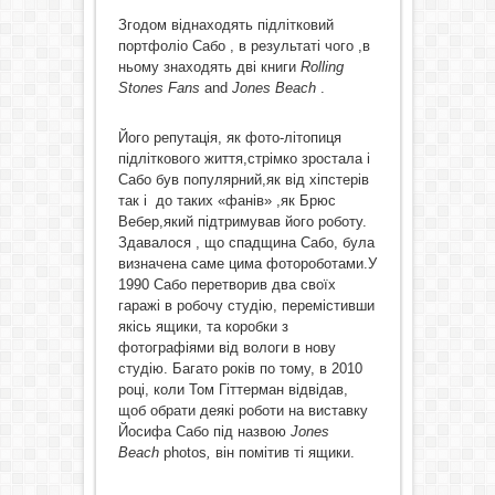
Згодом віднаходять підлітковий
портфоліо Сабо , в результаті чого ,в
ньому знаходять дві книги
Rolling
Stones
Fans
and
Jones
Beach
.
Його репутація, як фото-літопиця
підліткового життя,стрімко зростала і
Сабо був популярний,як від хіпстерів
так і до таких «фанів» ,як Брюс
Вебер,який підтримував його роботу.
Здавалося , що спадщина Сабо, була
визначена саме цима фотороботами.У
1990 Сабо перетворив два своїх
гаражі в робочу студію, перемістивши
якісь ящики, та коробки з
фотографіями від вологи в нову
студію. Багато років по тому, в 2010
році, коли Том Гіттерман відвідав,
щоб обрати деякі роботи на виставку
Йосифа Сабо під назвою
Jones
Beach
photos
,
він помітив ті ящики.