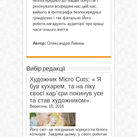
безпосередньо до наших почуттів і
резонувати всередині нас,цей час,
вийшло в фотографа безпосередньо
грандіозно і так фатально.Його
роботи,нагадують аудиторії про кращі
часи їхнього життя.
Автор:
Олександра Ливень
Вибір редакції
Художник Micro Cuts: « Я
був кухарем, та на піку
своєї кар`єри покинув усе
та став художником».
Вересень 18, 2016
Його світ- це поєднання чорного та білого
кольорів. Завдяки цьому, у своїх роботах