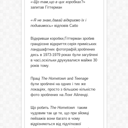
«-Що там,що в цих коробках
?»
запитав Гіттерман
«-Я не знаю,давай відкриємо їх і
подивимось»
відповів Сабо
Відкривши коробки,Гіттерман зробив
грандіозне відкриття:серія приміських
ландшафтних фотографій,зроблених
десь в 1973-1979 роках були загублені
в часі,оскільки друкувалися майже 30
років тому.
Праці
The
Hometown
and
Teenage
були зроблені на одних і тих же
локаціях, просто з більшою кількістю
фото зроблених на Лонг Айленді.
Що робить
The
Hometown
таким
чудовим так це те, що при зйомці
пейзажів вони багато в чому
відрізняються від підліткової