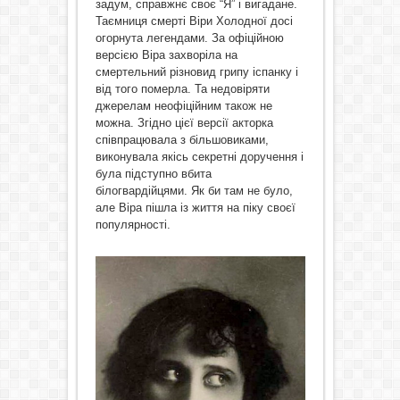
задум, справжнє своє “Я” і вигадане.
Таємниця смерті Віри Холодної досі
огорнута легендами. За офіційною
версією Віра захворіла на
смертельний різновид грипу іспанку і
від того померла. Та недовіряти
джерелам неофіційним також не
можна. Згідно цієї версії акторка
співпрацювала з більшовиками,
виконувала якісь секретні доручення і
була підступно вбита
білогвардійцями. Як би там не було,
але Віра пішла із життя на піку своєї
популярності.