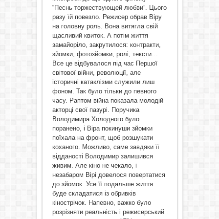
“Песнь торжествующей любви”. Цього
разу їй повезло. Режисер обрав Віру
на головну роль. Вона витягла свій
щасливий квиток. А потім життя
замайоріло, закрутилося: контракти,
зйомки, фотозйомки, ролі, тексти…
Все це відбувалося під час Першої
світової війни, революції, але
історичні катаклізми служили лиш
фоном. Так було тільки до певного
часу. Раптом війна показала молодій
акторці свої пазурі. Поручика
Володимира Холодного було
поранено, і Віра покинуши зйомки
поїхала на фронт, щоб розшукати
коханого. Можливо, саме завдяки її
відданості Володимир залишився
живим. Але кіно не чекало, і
незабаром Вірі довелося повертатися
до зйомок. Усе її подальше життя
буде складатися із обривків
кінострічок. Напевно, важко було
розрізняти реальність і режисерський