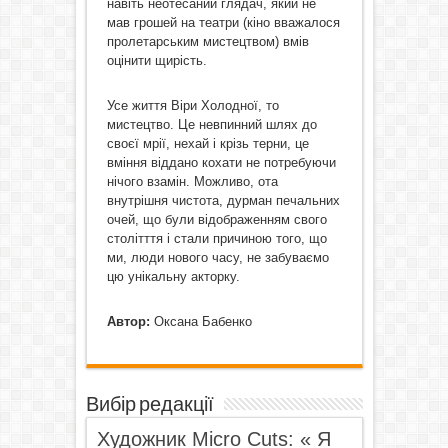
навіть неотесаний глядач, який не
мав грошей на театри (кіно вважалося
пролетарським мистецтвом) вмів
оцінити щирість.
Усе життя Віри Холодної, то
мистецтво. Це невпинний шлях до
своєї мрії, нехай і крізь терни, це
вміння віддано кохати не потребуючи
нічого взамін. Можливо, ота
внутрішня чистота, дурман печальних
очей, що були відображенням свого
столітття і стали причиною того, що
ми, люди нового часу, не забуваємо
цю унікальну акторку.
Автор:
Оксана Бабенко
Вибір редакції
Художник Micro Cuts: « Я