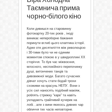
Таємнича прима
чорно-білого кіно
Коли дивишся на старовинну
фотокартку 20-тих років , іноді
виникає непероборне бажання
поринути вглиб цього клаптика історії.
Адже оте десятиліття між революцією
і 30-тими було чи не єдиним
моментом спокою в у швидкоплині ХХ
сторіччя. То був час міжвоєння,
млосного, неспокійного перепочинку
душі, витончених танців та
дивовижної моди. Багато сучасних
дівчат хочуть стати бодай трохи
схожими на красунь НЕПУ.. Вони з
усіх сил наносять подібний макіяж,
роблять стрижку “каре” та навіть
укладають грайливий кучерик на
лобі…але з вини якихось дивних чар
обличчя тих часів неповторне.