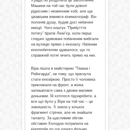
з радістю розділяла це захоплення.
Машини на той час були доволі
рідкісним і незвичним хобі, але ще
цікавішим вявився кінематограф. Він
полоняв душу, будив досі небачені
емоції. Чого коштує “Прибутття
потягу” братів Люм”єр, коли перші
глядачі здивовані побаченим вибігали
на вулицю прямо з кінозалу. Наївним
кінолюбителям здавалося, що то
справжній потяг мчить прямо на них.
Віра пішла в майстерню “Тімана і
Рейнгарда”, не тому, що прагнула
стати кінозіркою. Просто її чолоівіка
прикликали на фронт, а жінка
залишилася сама з двома малими
доньками. Їй хотілося підзаробити, а
все що було у Віри на той час – це
зовнішність. Її зняли у кількох
фрагмент стрічки, але не знайшли
таланту. За щасливим збігом
обставин Холодна потрапила на
кінопроби до ще одного фільму