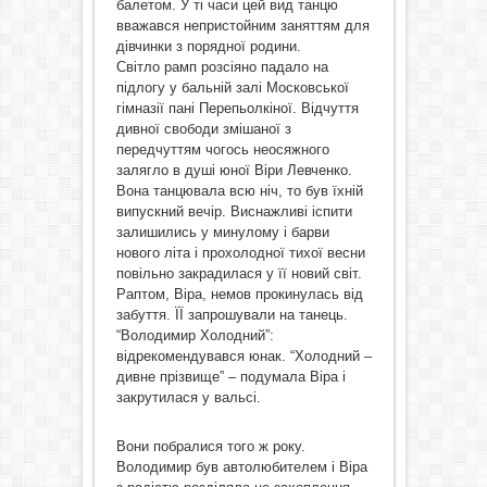
балетом. У ті часи цей вид танцю
вважався непристойним заняттям для
дівчинки з порядної родини.
Світло рамп розсіяно падало на
підлогу у бальній залі Московської
гімназії пані Перепьолкіної. Відчуття
дивної свободи змішаної з
передчуттям чогось неосяжного
залягло в душі юної Віри Левченко.
Вона танцювала всю ніч, то був їхній
випускний вечір. Виснажливі іспити
залишились у минулому і барви
нового літа і прохолодної тихої весни
повільно закрадилася у її новий світ.
Раптом, Віра, немов прокинулась від
забуття. ЇЇ запрошували на танець.
“Володимир Холодний”:
відрекомендувався юнак. “Холодний –
дивне прізвище” – подумала Віра і
закрутилася у вальсі.
Вони побралися того ж року.
Володимир був автолюбителем і Віра