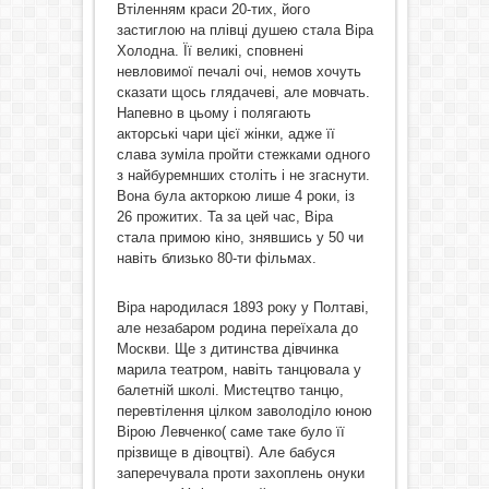
Втіленням краси 20-тих, його
застиглою на плівці душею стала Віра
Холодна. Її великі, сповнені
невловимої печалі очі, немов хочуть
сказати щось глядачеві, але мовчать.
Напевно в цьому і полягають
акторські чари цієї жінки, адже її
слава зуміла пройти стежками одного
з найбуремнших століть і не згаснути.
Вона була акторкою лише 4 роки, із
26 прожитих. Та за цей час, Віра
стала примою кіно, знявшись у 50 чи
навіть близько 80-ти фільмах.
Віра народилася 1893 року у Полтаві,
але незабаром родина переїхала до
Москви. Ще з дитинства дівчинка
марила театром, навіть танцювала у
балетній школі. Мистецтво танцю,
перевтілення цілком заволоділо юною
Вірою Левченко( саме таке було її
прізвище в дівоцтві). Але бабуся
заперечувала проти захоплень онуки