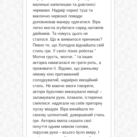
маленькі капелюшки та довгоносі
черевики. Надмір чорної туші та
виклично червоної помади
доповнював манеру одягатися. Віра
легко могла згубитися серед натовпів
двійників. Та чомусь цього не
сталося. Що ж виявилося причиною?
Певно те, що Холодна віднайшла свій
стиль гри. У своїх пізніх роботах “
Молчи грусть, молчи..” та інших
акторка намагалася не грати роль, а
проживати її. Відомо, що ранньому
німому кіно притаманний
солодкуватий, надмірно емоційний
стиль. Не маючи змоги говорити,
актори бурхливо виказували емоції –
заламували руки, плакали, істерично
сміялися: надягали на себе приторну
луску мішури. Віра винайшла по-
своєму шляхетний, довершений стиль
гри. Акторка вміла сказати свої
почуття одним кивком голови,
порухом руки – всього було вміру. І