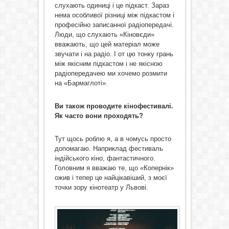
слухають одиниці і це підкаст. Зараз
нема особливої різниці між підкастом і
професійно записанної радіопередачі.
Люди, що слухають «Кіновєди»
вважають, що цей матеріал може
звучати і на радіо. І от цю тонку грань
між якісним підкастом і не якісною
радіопередачею ми хочемо розмити
на «Бармаглоті».
Ви також проводите
кінофестивалі.
Як часто в
они проходять
?
Тут щось роблю я, а в чомусь просто
допомагаю. Наприклад фестиваль
індійського кіно, фантастичного.
Головним я вважаю те, що «Копернік»
ожив і тепер це найцікавіший, з моєї
точки зору кінотеатр у Львові.