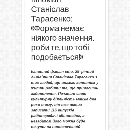
Станіслав
Тарасенко:
«Форма немає
ніякого значення,
роби те, що тобі
подобається!»
Істинний фанат кіно, 28
–
річний
львів
`
янин Станіслав Тарасенко з
тих людей, що вважає головним у
житті робити те, що приносить
задоволення. Почавши свою
культурну діяльність майже два
роки тому, він вже встиг
записати 116 випусків
радіопередачі «Кіновєди», а
незабаром його можна буде
почути на новоспеченній