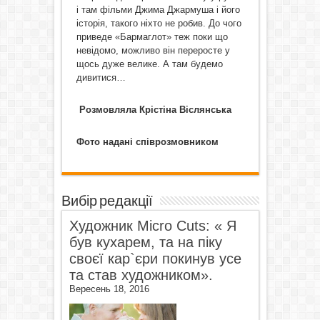
і там фільми Джима Джармуша і його
історія, такого ніхто не робив. До чого
приведе «Бармаглот» теж поки що
невідомо, можливо він переросте у
щось дуже велике. А там будемо
дивитися…
Розмовляла Крістіна Віслянська
Фото надані співрозмовником
Вибір редакції
Художник Micro Cuts: « Я
був кухарем, та на піку
своєї кар`єри покинув усе
та став художником».
Вересень 18, 2016