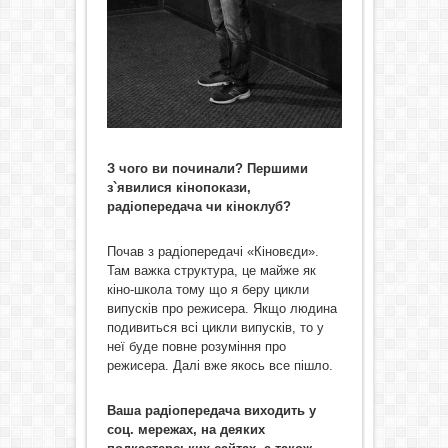
З чого ви починали? Першими
з
`
явилися
к
і
нопокази,
рад
і
опередача чи к
і
ноклуб
?
Почав з радіопередачі «Кіновєди».
Там важка структура, це майже як
кіно-школа тому що я беру цикли
випусків про режисера. Якщо людина
подивиться всі цикли випусків, то у
неї буде повне розуміння про
режисера. Далі вже якось все пішло.
Ваша радіопередача виходить у
соц. мережах, на деяких