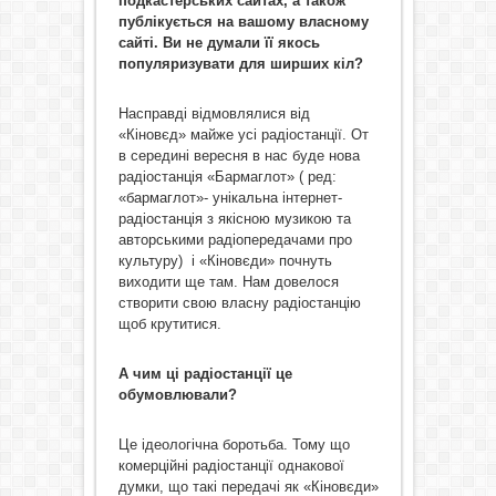
подкастерських сайтах, а також
публікується на вашому власному
сайті. Ви не думали її якось
популяризувати для ширших кіл?
Насправді відмовлялися від
«Кіновєд» майже усі радіостанції. От
в середині вересня в нас буде нова
радіостанція «Бармаглот» ( ред:
«бармаглот»- унікальна інтернет-
радіостанція з якісною музикою та
авторськими радіопередачами про
культуру) і «Кіновєди» почнуть
виходити ще там. Нам довелося
створити свою власну радіостанцію
щоб крутитися.
А чим ці радіостанції це
обумовлювали
?
Це ідеологічна боротьба. Тому що
комерційні радіостанції однакової
думки, що такі передачі як «Кіновєди»