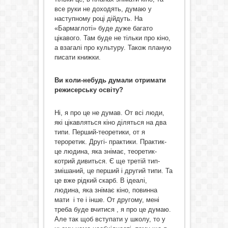
все руки не доходять, думаю у
наступному році дійдуть. На
«Бармаглоті» буде дуже багато
цікавого. Там буде не тільки про кіно,
а взагалі про культуру. Також планую
писати книжки.
Ви коли-небудь думали
отримати
режисерську освіту
?
Ні, я про це не думав. От всі люди,
які цікавляться кіно діляться на два
типи. Перший-теоретики, от я
тероретик. Другі- практики. Практик-
це людина, яка знімає, теоретик-
котрий дивиться. Є ще третій тип-
змішаний, це перший і другий типи. Та
це вже рідкий скарб. В ідеалі,
людина, яка знімає кіно, повинна
мати і те і інше. От другому, мені
треба буде вчитися , я про це думаю.
Але так щоб вступати у школу, то у