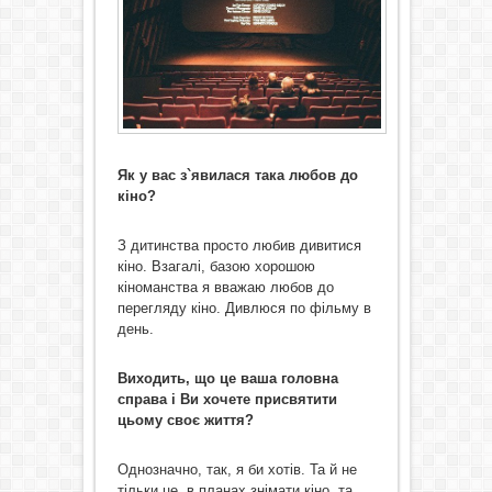
Як у вас з
`
явилася така любов до
кіно?
З дитинства просто любив дивитися
кіно. Взагалі, базою хорошою
кіноманства я вважаю любов до
перегляду кіно. Дивлюся по фільму в
день.
Виходить, що це ваша головна
справа і Ви хочете присвятити
цьому своє життя
?
Однозначно, так, я би хотів. Та й не
тільки це, в планах знімати кіно, та