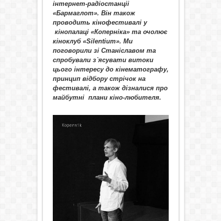
інтернет-радіостанціі
«Бармаглот». Він також
проводить кінофестивалі у
кінопалаці «Коперніка» та очолює
кіноклуб «
Silentium
». Ми
поговорили зі Станіславом та
спробували з
`
ясувати витоки
цього інтересу до кінематографу,
принцип відбору стрічок на
фестивалі, а також дізналися про
майбутні плани кіно-любителя.