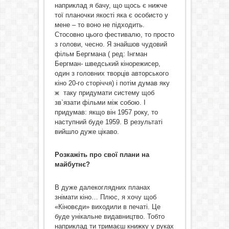
наприклад я бачу, що щось є нижче
тої планочки якості яка є особисто у
мене – то воно не підходить.
Стосовно цього фестивалю, то просто
з голови, чесно. Я знайшов чудовий
фільм Бергмана ( ред: Інгман
Бергман- шведський кінорежисер,
один з головних творців авторського
кіно 20-го сторіччя) і потім думав яку
ж таку придумати систему щоб
зв`язати фільми між собою. І
придумав: якщо він 1957 року, то
наступний буде 1959. В результаті
вийшло дуже цікаво.
Розкажіть про свої плани на
майбутнє?
В дуже далекоглядних планах
знімати кіно… Плюс, я хочу щоб
«Кіновєди» виходили в печаті. Це
буде унікальне видавництво. Тобто
наприклад ти тримаєш книжку у руках