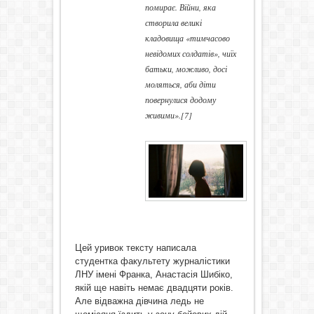
помирає. Війни, яка
створила великі
кладовища «тимчасово
невідомих солдатів», чиїх
батьки, можливо, досі
моляться, аби діти
повернулися додому
живими»
.[7]
Цей уривок тексту написала
студентка факультету журналістики
ЛНУ імені Франка, Анастасія Шибіко,
якій ще навіть немає двадцяти років.
Але відважна дівчина ледь не