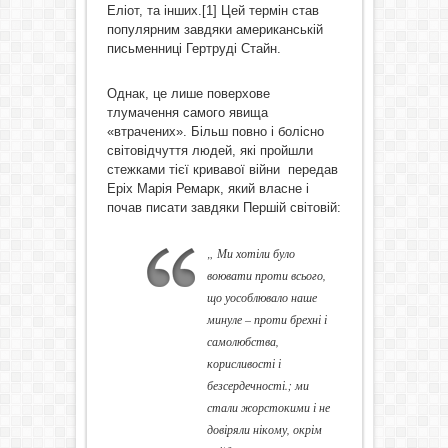
Еліот, та інших.[1] Цей термін став
популярним завдяки американській
письменниці Гертруді Стайн.
Однак, це лише поверхове
тлумачення самого явища
«втрачених». Більш повно і болісно
світовідчуття людей, які пройшли
стежками тієї кривавої війни передав
Еріх Марія Ремарк, який власне і
почав писати завдяки Першій світовій:
„ Ми хотіли було
воювати проти всього,
що уособлювало наше
минуле – проти брехні і
самолюбства,
корисливості і
безсердечності.; ми
стали жорстокими і не
довіряли нікому, окрім