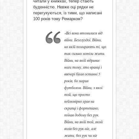
читали у книжках, тепер стають
буденністю. Невже оці рядки не
перегукуються, із тими, що написані
100 років тому Ремарком?
«Всі вони втомилися від
війни. Безглуздої. Війни,
на якій помирають ті, що
так сильно хотіли жити.
Війни, на якій відриває
ноги тому, хто вранці і
ввечері бігав останні 5
років, бо марив
футболом. Війни, з якої
той, що просто
неймовірно грав на
скрипці і фортепіано,
поїхав додому без рук.
Війни, на якій той, який
волів без рук-ніг, але
жити, без рук чи ніг