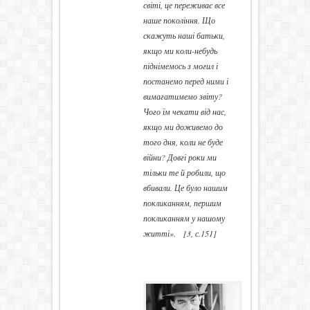
світі, це переживає все
наше покоління. Що
скажуть наші батьки,
якщо ми коли-небудь
піднімемось з могил і
постанемо перед ними і
вимагатимемо звіту?
Чого їм чекати від нас,
якщо ми доживемо до
того дня, коли не буде
війни? Довгі роки ми
тільки те й робили, що
вбивали. Це було нашим
покликанням, першим
покликанням у нашому
житті».
[3, с.151]