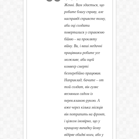
Женні. Вам здається, що
робите благу справу, але
насправді сприяєте тому,
аби оці солдати
поверталися у справжню
бійню – на прокляту
війну. Ви, і ваші медичні
працівники робите усе
можливе, аби оцей
конвеєр смерті
безперебійно працював.
Наприклад, бачите – от
той солдат, він гуляє
весняним садом із
перев.язаною рукою. А
вже через кілька місяців
він потрапить на фронт,
і цілком імовірно, що у
кращому випадку йому
відірве обидві ноги, або у