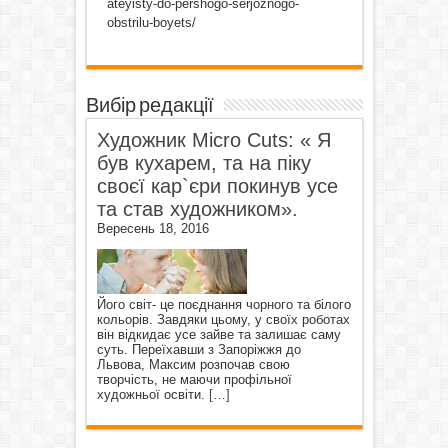
ateyisty-do-pershogo-serjoznogo-
obstrilu-boyets/
Вибір редакції
Художник Micro Cuts: « Я
був кухарем, та на піку
своєї кар`єри покинув усе
та став художником».
Вересень 18, 2016
Його світ- це поєднання чорного та білого
кольорів. Завдяки цьому, у своїх роботах
він відкидає усе зайве та залишає саму
суть. Переїхавши з Запоріжжя до
Львова, Максим розпочав свою
творчість, не маючи профільної
художньої освіти.
[…]