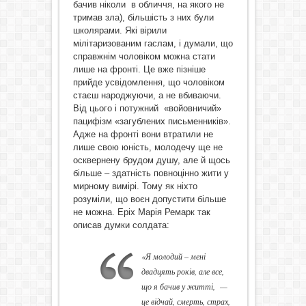
бачив ніколи в обличчя, на якого не
тримав зла), більшість з них були
школярами. Які вірили
мілітаризованим гаслам, і думали, що
справжнім чоловіком можна стати
лише на фронті. Це вже пізніше
прийде усвідомлення, що чоловіком
стаєш народжуючи, а не вбиваючи.
Від цього і потужний «войовничий»
пацифізм «загублених письменників».
Адже на фронті вони втратили не
лише свою юність, молодечу ще не
осквернену брудом душу, але й щось
більше – здатність повноцінно жити у
мирному вимірі. Тому як ніхто
розуміли, що воєн допустити більше
не можна. Еріх Марія Ремарк так
описав думки солдата:
«Я молодий – мені
двадцять років, але все,
що я бачив у житті
, —
це відчай, смерть, страх,