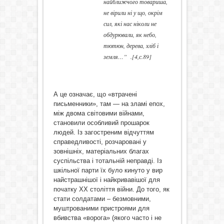
найближчого товариша,
не вірили ні у що, окрім
сил, які нас ніколи не
обдурювали, як небо,
тютюн, дерева, хліб і
земля…”
.[4,с.89]
А це означає, що «втрачені
письменники», там — на зламі епох,
між двома світовими війнами,
становили особливий прошарок
людей. Із загостреним відчуттям
справедливості, розчаровані у
зовнішніх, матеріальних благах
суспільства і тотальній неправді. Із
шкільної парти їх було кинуто у вир
найстрашнішої і найкривавішої для
початку ХХ століття війни. До того, як
стати солдатами – безмовними,
муштрованими пристроями для
вбивства «ворога» (якого часто і не