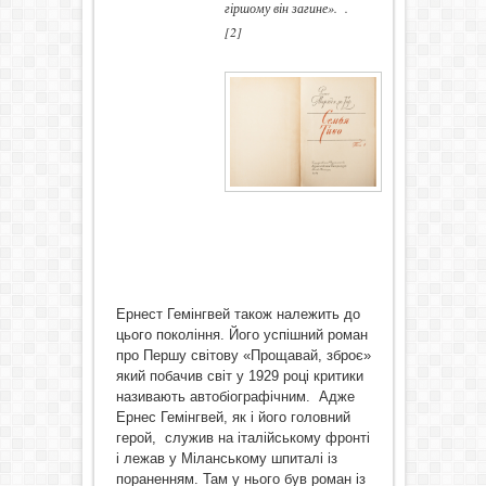
гіршому він загине».
.
[2]
Ернест Гемінгвей також належить до
цього покоління. Його успішний роман
про Першу світову «Прощавай, зброє»
який побачив світ у 1929 році критики
називають автобіографічним. Адже
Ернес Гемінгвей, як і його головний
герой, служив на італійському фронті
і лежав у Міланському шпиталі із
пораненням. Там у нього був роман із