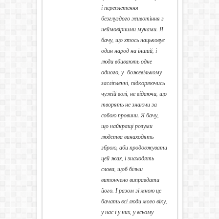
і
переплетення
безглуздого животіння з
неймовірними муками. Я
бачу, що хтось нацьковує
один народ на інший, і
люди вбивають одне
одного, у божевільному
засліпленні, підкоряючись
чужій волі, не відаючи, що
творять не знаючи за
собою провини. Я бачу,
що найкращі розуми
людства винаходять
зброю, аби продовжувати
цей жах, і знаходять
слова
, щоб більш
витончено виправдати
його. І разом зі мною це
бачать всі люди мого віку,
у нас і у них, у всьому