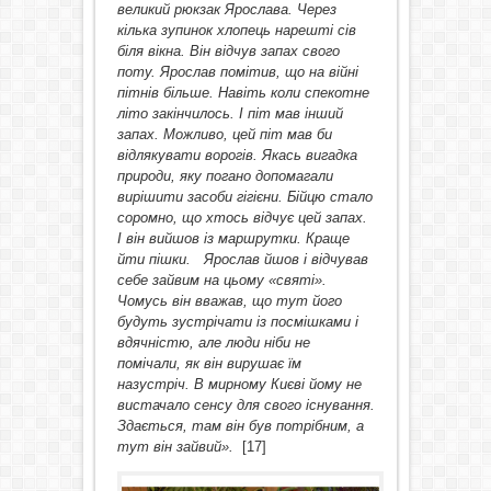
великий рюкзак Ярослава. Через
кілька зупинок хлопець нарешті сів
біля вікна. Він відчув запах свого
поту. Ярослав помітив, що на війні
пітнів більше. Навіть коли спекотне
літо закінчилось. І піт мав інший
запах. Можливо, цей піт мав би
відлякувати ворогів. Якась вигадка
природи, яку погано допомагали
вирішити засоби гігієни. Бійцю стало
соромно, що хтось відчує цей запах.
І він вийшов із маршрутки. Краще
йти пішки. Ярослав йшов і відчував
себе зайвим на цьому «святі».
Чомусь він вважав, що тут його
будуть зустрічати із посмішками і
вдячністю, але люди ніби не
помічали, як він вирушає їм
назустріч. В мирному Києві йому не
вистачало сенсу для свого існування.
Здається, там він був потрібним, а
тут він зайвий».
[17]