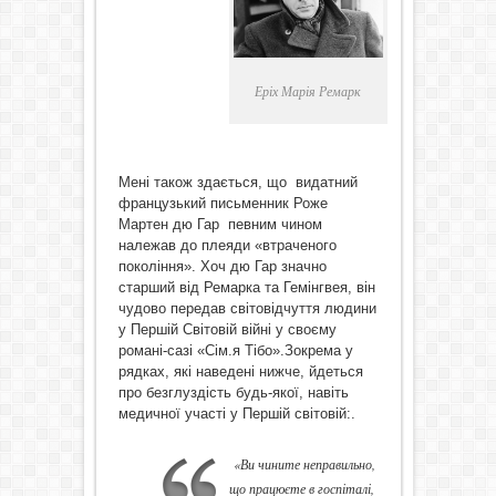
Еріх Марія Ремарк
Мені також здається, що видатний
французький письменник Роже
Мартен дю Гар певним чином
належав до плеяди «втраченого
покоління». Хоч дю Гар значно
старший від Ремарка та Гемінгвея, він
чудово передав світовідчуття людини
у Першій Світовій війні у своєму
романі-сазі «Сім.я Тібо».Зокрема у
рядках, які наведені нижче, йдеться
про безглуздість будь-якої, навіть
медичної участі у Першій світовій:.
«Ви чините неправильно,
що працюєте в госпіталі,