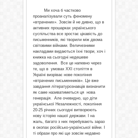
Ми хоча б частково
проаналізували суть феномену
«втрачених». Зовсім й не дивно, що в
активних прошарках українського
суспільства все зростає цікавість до
письменників, які творили між двома
світовими війнами. Величезними
накладами видаються їхні твори, хоч і
книжка на сьогодні недешеве
задоволення. Все це напевно через
те, що в умовах ХХІ століття в
Україні визріває нове покоління
«втрачених письменників». Це вже
завдання літературознавців визначити
як саме називатиметься ця нова
генерація. Але очевидно, що діти
української Незалежності, покоління
20-25 річних сьогодні витворюють
нову історію нашої держави. І на
жаль, багато з них перебувають зараз
в окопах російсько-української війни. І
ті образи про які ще зовсім недавно