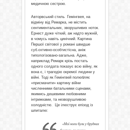
медичною сестрою.
Авторвський стиль Гемінгвея, на
відміну від Ремарка, не містить
сентиментальних, зворушливих ноток.
Ернест дуже чіткий, аж надто мужній,
в чомусь навіть цинічний. Картина
Першої світової у романі швидше
суб.єктивно-особтистісна, аніж
типологізовано-загальна. Адже,
наприклад Ремарк крізь постать
одного солдата показує всю війну, як
вона є, і трагедію окремої людини у
війні. Тоді як Гемінгвей полюбляє
«присмачити» картину війни
численними батальними сценами,
якимись дешевими любовними
інтрижками, та незворушливою
холодністю. Це ілюструє епізод із
шпиталю:
«
Мої ноги були у брудних