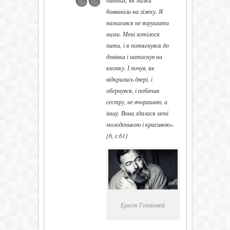
бинтах, як палки
бовваніли на ліжку. Я
намагався не ворушити
ними. Мені хотілося
пити, і я потягнувся до
дзвінка і натиснув на
кнопку. І почув, як
відкрились двері, і
обернувся, і побачив
сестру, не вчорашню, а
іншу. Вона здалася мені
молоденькою і красивою»
.
[6, с.61]
Ернст Гемінгвей