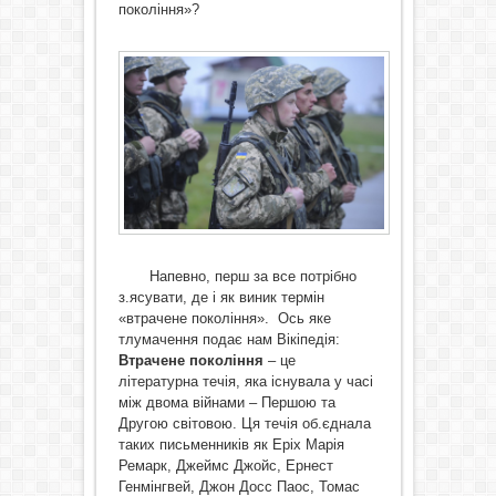
покоління»?
Напевно, перш за все потрібно
з.ясувати, де і як виник термін
«втрачене покоління». Ось яке
тлумачення подає нам Вікіпедія:
Втрачене покоління
– це
літературна течія, яка існувала у часі
між двома війнами – Першою та
Другою світовою. Ця течія об.єднала
таких письменників як Еріх Марія
Ремарк, Джеймс Джойс, Ернест
Генмінгвей, Джон Досс Паос, Томас