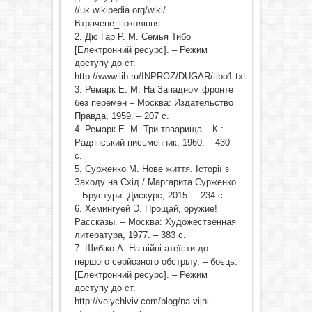
//uk.wikipedia.org/wiki/
Втрачене_покоління
2. Дю Гар Р. М. Семья Тибо
[Електронний ресурс]. – Режим
доступу до ст.
http://www.lib.ru/INPROZ/DUGAR/tibo1.txt
3. Ремарк Е. М. На Западном фронте
без перемен – Москва: Издательство
Правда, 1959. – 207 с.
4. Ремарк Е. М. Три товарища – К.:
Радянський письменник, 1960. – 430
с.
5. Сурженко М. Нове життя. Історії з
Заходу на Схід / Маргарита Сурженко
– Брустури: Дискурс, 2015. – 234 с.
6. Хемингуей Э. Прощай, оружие!
Рассказы. – Москва: Художественная
литература, 1977. – 383 с.
7. Шибіко А. На війні атеїсти до
першого серйозного обстрілу, – боєць.
[Електронний ресурс]. – Режим
доступу до ст.
http://velychlviv.com/blog/na-vijni-