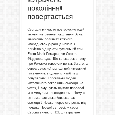
покоління»
повертається
Сьогодні ми часто повторюємо оцей
термін: «втрачене покоління». А на
книжкових поличках кожного
«порядного» українця можна з
легкістю відшукати пухкенький том
Еріха Марії Ремарка, чи Скотта
Фіцджеральда. Ще кілька років тому
про Ремарка говорили не так багато, а
серед сучасної молоді цей німецький
письменник є одним із найбільш
популярних. І проблеми людей
«втраченого покоління» сьогодні на
устах, і змушують шукати паралелі
між минулим і сьогоденням. Чому ж
ця тема настільки близька нам
сьогодні? Невже, через сто років, від
початку Першої світової, у серці
Європи виникло НОВЕ «втрачене