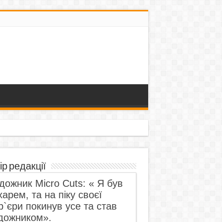
ір редакції
дожник Micro Cuts: « Я був
харем, та на піку своєї
р`єри покинув усе та став
дожником».