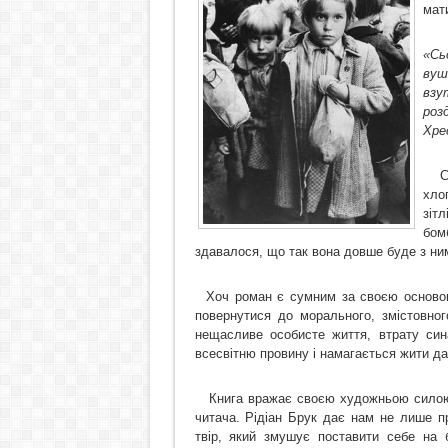
мат
«Сь
вуш
взу
роз
Хрес
С
хло
зітл
бом
здавалося, що так вона довше буде з ни
Хоч роман є сумним за своєю основою
повернутися до морального, змістовно
нещасливе особисте життя, втрату син
всесвітню провину і намагається жити да
Книга вражає своєю художньою силою 
читача. Рідіан Брук дає нам не лише п
твір, який змушує поставити себе на 