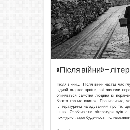
«Після війни» – літе
Після війни…. Після війни настає час гл
відчай огортає країни, які зазнали пор
опиняється самотня людина із поране
багато гарних книжок. Пронизливих, ч
літературним нагадуванням про те, що
інших. Особливістю літератури руїн є 
похмурної, сірої буденності післявоєнног