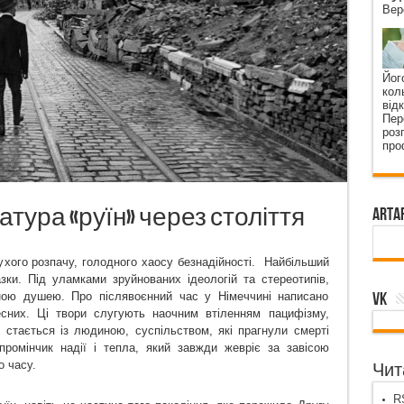
Вер
Йог
кол
від
Пер
роз
про
ратура «руїн» через століття
ArtA
ухого розпачу, голодного хаосу безнадійності.
Найбільший
азки. Під уламками зруйнованих ідеологій та стереотипів,
VK
ною душею. Про післявоєнний час у Німеччині написано
есних. Ці твори слугують наочним втіленням пацифізму,
 стається із людиною, суспільством, які прагнули смерті
промінчик надії і тепла, який завжди жевріє за завісою
о часу.
Чита
RS