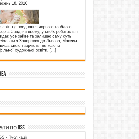
есень 18, 2016
о світ- це поєднання чорного та білого
ьорів. Завдяки цьому, у своїх роботах він
кидає усе зайве та залишає саму суть.
еїхавши з Запоріжжя до Львова, Максим
почав свою творчість, не маючи
фільної художньої освіти.
[…]
rea
ти по RSS
S - Публікації