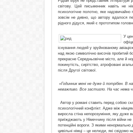
Рідіан Брук не представник літератури р
світову. Цей письменник навіть не ні
психологічне полотно, яке надзвичайно 
зовсім не дивно, що автору вдалося п
рідного дідуся, який є прототипом головн
У це
офіц
існування людей у зруйнованому авіацією
над якою символічно височів пробитий б
прекрасне Середньовічне місто, але й но
покинутість, сирітство, атрофовані агал
після Другої світової.
«Годинник мені не дуже й потрібен. В н
неважливо. Все застигло. На час нема ча
Автор у романі ставить перед собою ск
психологічний конфлікт. Адже між німцям
виросла стіна непорозуміння, яку дуже ва
приїжджають у Німеччину після війни не
потенційні вороги. З якими ненормально 
цивільні німці – це нелюди, які свідомо