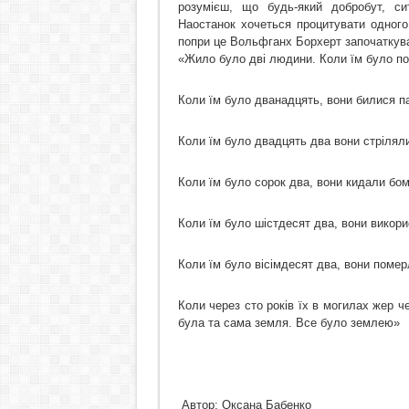
розумієш, що будь-який добробут, си
Наостанок хочеться процитувати одного
попри це Вольфганх Борхерт започаткува
«Жило було дві людини. Коли їм було по
Коли їм було дванадцять, вони билися п
Коли їм було двадцять два вони стріляли
Коли їм було сорок два, вони кидали бо
Коли їм було шістдесят два, вони викор
Коли їм було вісімдесят два, вони помер
Коли через сто років їх в могилах жер че
була та сама земля. Все було землею»
Автор: Оксана Бабенко