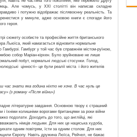
уїн, навіть не частина того покоління, яке пережило Другу
мець. Але чомусь, у ХХІ столітті він написав складне
правдиво і потужно відображає післявоєнну реальність. Та
еренестися у минуле, адже основою книги є спогади його
ого героя.
нтрі сюжету особисте та професійне життя британського
ера Льюїса, який намагається відновити нормальне
 Гамбурзі. Гамбург у той час був справжнім містом-руїною,
омбою собор Маріан-кірхен. Було зруйноване не лише
рмальний побут, нормальні людські стосунки. Голод,
ьнолюдські
цінності– це були реалії міста
і його жителів
аш час знати яка година ніхто не хоче. В час нуль це
су» (з роману «Після війни»)
ладне літературне завдання. Основною твору є страшний
и і їхніми колишніми ворогами британцями за роки війни
жко подолати. Доходить до того, що англійці, які
 вважають німців людьми. Для них це нациська худоба,
дихати одним повітрям, їсти за одним столом. Для них
 нищили Європу. Навіть дружина Люїса, Рейчел, не бажає