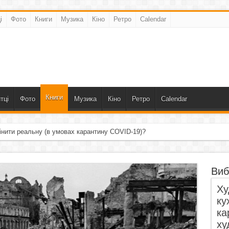
і
Фото
Книги
Музика
Кіно
Ретро
Calendar
Книги
тці
Фото
Музика
Кіно
Ретро
Calendar
інити реальну (в умовах карантину COVID-19)?
Виб
Ху
ку
ка
ху