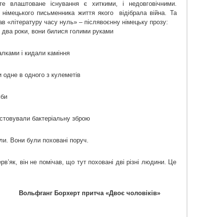
те влаштоване існування є хиткими, і недовговічними.
 німецького письменника життя якого
відібрала війна. Та
в «літературу часу нуль» – післявоєнну німецьку прозу:
 два роки, вони билися голими руками
алками і кидали каміння
 одне в одного з кулеметів
мби
истовували бактеріальну зброю
ли. Вони були поховані поруч.
рв’як, він не помічав, що тут поховані дві різні людини. Це
Вольфганг Борхерт притча «Двоє чоловіків»