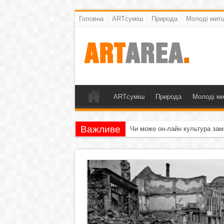
Головна
ARTсуміш
Природа
Молоді митц
ARTсуміш
Природа
Молоді ми
Важливе
Чи може он-лайн культура зам