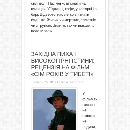
силі волі. Нас легко впізнати на
вулицях. У їдальні, кафе, у кав’ярні і в
барі. Відверто, нас легко впізнати
будь-де. Живих чи мертвих, самотніх
чи з групою. Знайте, так чи інакше, ...
Read More »
ЗАХІДНА ПИХА І
ВИСОКОГІРНІ ІСТИНИ:
РЕЦЕНЗІЯ НА ФІЛЬМ
«СІМ РОКІВ У ТИБЕТІ»
Травень 25, 2017
Leave a comment
У
фільмах
головні
не
смішки,
не
подиви,