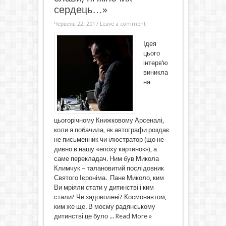
сердець…»
Червень 22, 2017
Leave a comment
Ідея
цього
інтерв’ю
виникла
на
цьогорічному Книжковому Арсеналі,
коли я побачила, як автографи роздає
не письменник чи ілюстратор (що не
дивно в нашу «епоху картинок»), а
саме перекладач. Ним був Микола
Климчук – талановитий послідовник
Святого Ієроніма. Пане Миколо, ким
Ви мріяли стати у дитинстві і ким
стали? Чи задоволені? Космонавтом,
ким же ще. В моєму радянському
дитинстві це було ...
Read More »