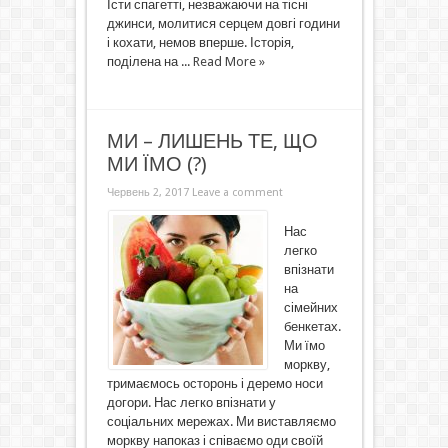
Їсти спагетті, незважаючи на тісні
джинси, молитися серцем довгі години
і кохати, немов вперше. Історія,
поділена на ...
Read More »
МИ – ЛИШЕНЬ ТЕ, ЩО
МИ ЇМО (?)
Червень 2, 2017
Leave a comment
Нас
легко
впізнати
на
сімейних
бенкетах.
Ми їмо
моркву,
тримаємось осторонь і деремо носи
догори. Нас легко впізнати у
соціальних мережах. Ми виставляємо
моркву напоказ і співаємо оди своїй