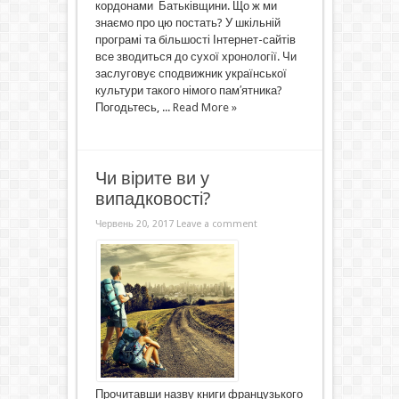
кордонами Батьківщини. Що ж ми
знаємо про цю постать? У шкільній
програмі та більшості Інтернет-сайтів
все зводиться до сухої хронології. Чи
заслуговує сподвижник української
культури такого німого пам′ятника?
Погодьтесь, ...
Read More »
Чи вірите ви у
випадковості?
Червень 20, 2017
Leave a comment
Прочитавши назву книги французького