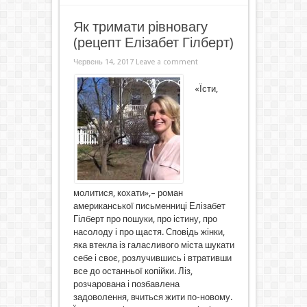
Як тримати рівновагу
(рецепт Елізабет Гілберт)
Червень 14, 2017
Leave a comment
«Їсти,
молитися, кохати»,– роман
американської письменниці Елізабет
Гілберт про пошуки, про істину, про
насолоду і про щастя. Сповідь жінки,
яка втекла із галасливого міста шукати
себе і своє, розлучившись і втративши
все до останньої копійки. Ліз,
розчарована і позбавлена
задоволення, вчиться жити по-новому.