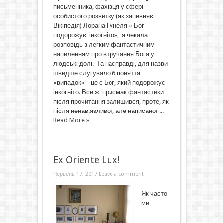
письменника, фахівця у сфері
особистого розвитку (як запевняє
Вікіпедія) Лорана Гунеля « Бог
подорожує інкогніто», я чекала
розповідь з легким фантастичним
напиленням про втручання Бога у
людські долі. Та насправді, для назви
швидше слугувало б поняття
«випадок» – це є Бог, який подорожує
інкогніто. Все ж присмак фантастики
після прочитання залишився, проте, як
після ненав.язливої, але написаної ...
Read More »
Ex Oriente Lux!
Червень 17, 2017
Leave a comment
Як часто
ми