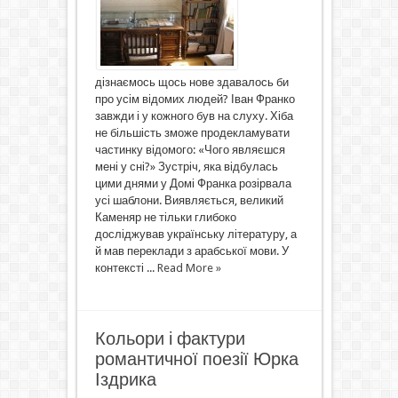
дізнаємось щось нове здавалось би
про усім відомих людей? Іван Франко
завжди і у кожного був на слуху. Хіба
не більшість зможе продекламувати
частинку відомого: «Чого являєшся
мені у сні?» Зустріч, яка відбулась
цими днями у Домі Франка розірвала
усі шаблони. Виявляється, великий
Каменяр не тільки глибоко
досліджував українську літературу, а
й мав переклади з арабської мови. У
контексті ...
Read More »
Кольори і фактури
романтичної поезії Юрка
Іздрика