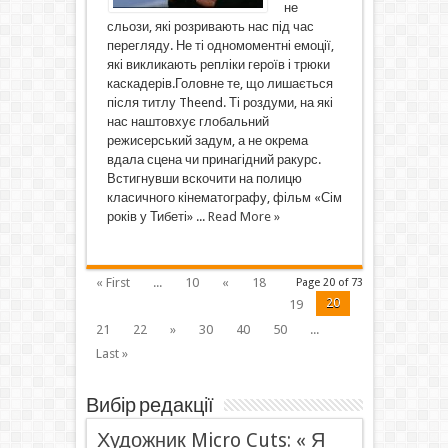
не
сльози, які розривають нас під час
перегляду. Не ті одномоментні емоції,
які викликають репліки героїв і трюки
каскадерів.Головне те, що лишається
після титлу Theend. Ті роздуми, на які
нас наштовхує глобальний
режисерський задум, а не окрема
вдала сцена чи принагідний ракурс.
Встигнувши вскочити на полицю
класичного кінематографу, фільм «Сім
років у Тибеті» ...
Read More »
« First
...
10
«
18
Page 20 of 73
20
19
21
22
»
30
40
50
...
Last »
Вибір редакції
Художник Micro Cuts: « Я