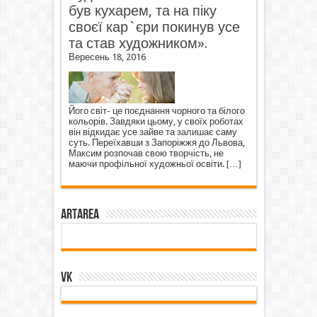
був кухарем, та на піку
своєї кар`єри покинув усе
та став художником».
Вересень 18, 2016
Його світ- це поєднання чорного та білого
кольорів. Завдяки цьому, у своїх роботах
він відкидає усе зайве та залишає саму
суть. Переїхавши з Запоріжжя до Львова,
Максим розпочав свою творчість, не
маючи профільної художньої освіти.
[…]
ArtArea
VK