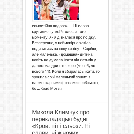
самостійна подорож… Ці слова
крутилися у моїй голові з того
моменту, як я дізналася про поїдку.
Безперечно, я неймовірно хотіла
подивитись на іншу країну – Сербію,
але маленька, «домашня» дитина
навіть не думала їхати від батьків у
далекі мандри так скоро (мені було
всього 11). Коли я збиралась їхати, то
зробила собі маленький зошит із
елементарними фразами сербською,
бо ...
Read More »
Микола Климчук про
перекладацькі будні:
«Кров, піт і сльози. Ні
слави, ні жіночих