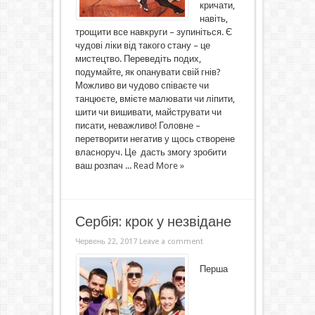
кричати,
навіть,
трощити все навкруги – зупиніться. Є
чудові ліки від такого стану – це
мистецтво. Переведіть подих,
подумайте, як опанувати свій гнів?
Можливо ви чудово співаєте чи
танцюєте, вмієте малювати чи ліпити,
шити чи вишивати, майструвати чи
писати, неважливо! Головне –
перетворити негатив у щось створене
власноруч. Це дасть змогу зробити
ваш розпач ...
Read More »
Сербія: крок у незвідане
Червень 22, 2017
Leave a comment
Перша