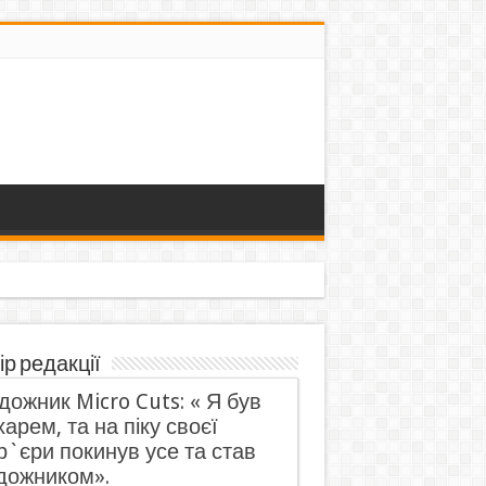
ір редакції
дожник Micro Cuts: « Я був
харем, та на піку своєї
р`єри покинув усе та став
дожником».