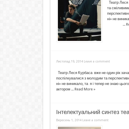
Театр Леся 
та сміливим
перспективн
ні» не вини
...
R
Листопад 19, 2014
Leave a comment
Театр Леся Курбаса вже не один рік зач
поспілкувалися з молодим та перспективн
ні» не виникало, та я і тепер не зн
актором ...
Read More »
Інтелектуальний синтез теа
Вересень 1, 2014
Leave a comment