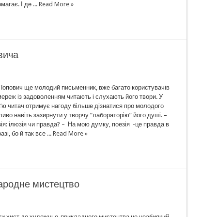
агає. І де ...
Read More »
вича
 Попович ще молодий письменник, вже багато користувачів
ереж із задоволенням читають і слухають його твори. У
’ю читач отримує нагоду більше дізнатися про молодого
иво навіть зазирнути у творчу “лабораторію” його душі. –
ія: ілюзія чи правда? – На мою думку, поезія -це правда в
зі, бо й так все ...
Read More »
народне мистецтво
ти хист до художньо-прикладного мистецтва це неабиякий