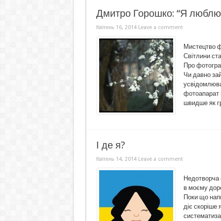
Дмитро Горошко: “Я люблю
Квітень 16, 2014
Leave a comment
Мистецтво ф
Світлини ст
Про фотогра
Чи давно за
усвідомлюва
фотоапарат п
швидше як гра
І де я?
Квітень 14, 2014
Leave a comment
Недотворча 
в моєму доро
Поки що напи
діє скоріше 
систематизац