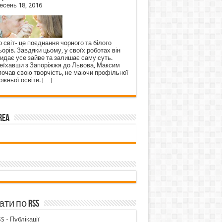
есень 18, 2016
 світ- це поєднання чорного та білого
орів. Завдяки цьому, у своїх роботах він
кидає усе зайве та залишає саму суть.
еїхавши з Запоріжжя до Львова, Максим
почав свою творчість, не маючи профільної
ожньої освіти.
[…]
rea
ти по RSS
S - Публікації