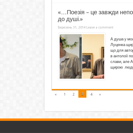
«…Поезія – це завжди непо
до душі.»
Березень 31, 2014
Leave a comment
А душа у мо
Луценка щира
що для автор
в антолоії п
слави, але 
щирою людин
3
«
1
2
4
»