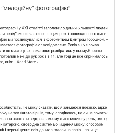
 “мелодійну” фотографію”
отографії у ХХІ столітті заполонило думки більшості людей.
али невід”ємною частиною соц.мереж і повсякденного життя.
фію ми поспілкувалися із фотомитцем Дмитром Горошком. –
ймаєтеся фотографією? усвідомлене. Років з 15 я почав
ти це мистецтво, намагався розібратись у ньому.Вперше
отрапив мені до рук років в 11, але тоді це все сприймалось
, аніж ...
Read More »
особистість. Не можу сказати, що я займаюся поезією, адже
бку не так багато віршів, тому, сподіваюсь, це лише початок.
сання віршів не відіграє в моєму житті ключову роль, але це
як катарсис, своєрідна система очищення мозку, способом
ії і переміщення всіх даних з голови на папір – поки це