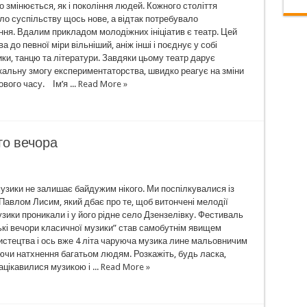
 змінюється, як і покоління людей. Кожного століття
ло суспільству щось нове, а відтак потребувало
ня. Вдалим прикладом молодіжних ініціатив є театр. Цей
а до певної міри вільніший, аніж інші і поєднує у собі
ки, танцю та літератури. Завдяки цьому театр дарує
кальну змогу експериментаторства, швидко реагує на зміни
ового часу. Ім’я ...
Read More »
го вечора
узики не залишає байдужим нікого. Ми поспілкувалися із
Павлом Лисим, який дбає про те, щоб витончені мелодії
зики проникали і у його рідне село Дзензелівку. Фестиваль
ькі вечори класичної музики” став самобутнім явищем
истецтва і ось вже 4 літа чаруюча музика лине мальовничим
ючи натхнення багатьом людям. Розкажіть, будь ласка,
ацікавилися музикою і ...
Read More »