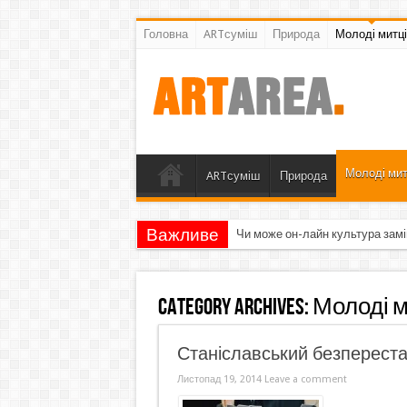
Головна
ARTсуміш
Природа
Молоді митці
Молоді мит
ARTсуміш
Природа
Важливе
Чи може он-лайн культура замі
Category Archives:
Молоді м
Станіславський безпереста
Листопад 19, 2014
Leave a comment