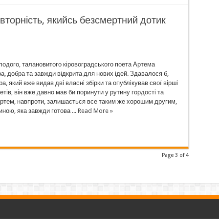
вторність, якийсь безсмертний дотик
лодого, талановитого кіровоградського поета Артема
, добра та завжди відкрита для нових ідей. Здавалося б,
а, який вже видав дві власні збірки та опублікував свої вірші
оетів, він вже давно мав би поринути у рутину гордості та
Артем, навпроти, залишається все таким же хорошим другим,
ою, яка завжди готова ...
Read More »
Page 3 of 4