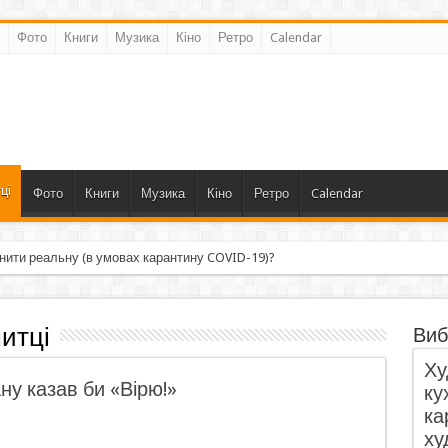
Фото
Книги
Музика
Кіно
Ретро
Calendar
ці
Фото
Книги
Музика
Кіно
Ретро
Calendar
нити реальну (в умовах карантину COVID-19)?
итці
Виб
Ху
ну казав би «Вірю!»
ку
ка
ху