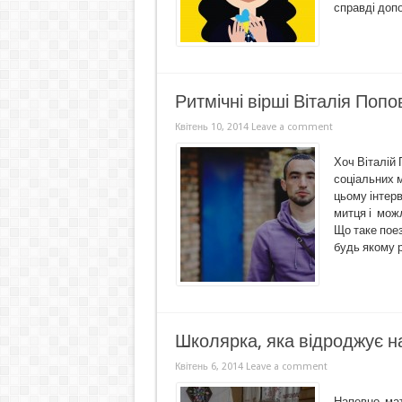
справді допом
Ритмічні вірші Віталія Попо
Квітень 10, 2014
Leave a comment
Хоч Віталій
соціальних м
цьому інтерв
митця і можл
Що таке поез
будь якому ра
Школярка, яка відроджує 
Квітень 6, 2014
Leave a comment
Напевно, ма