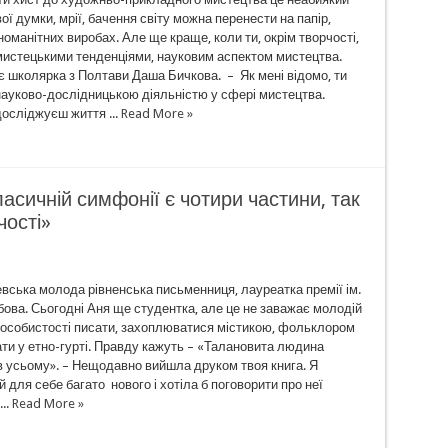
ої думки, мрії, бачення світу можна перенести на папір,
зноманітних виробах. Але ще краще, коли ти, окрім творчості,
 мистецькими тенденціями, науковим аспектом мистецтва.
є школярка з Полтави Даша Бичкова. – Як мені відомо, ти
ауково-дослідницькою діяльністю у сфері мистецтва.
досліджуєш життя ...
Read More »
асичній симфонії є чотири частини, так
чості»
вська молода рівненська письменниця, лауреатка премії ім.
ова. Сьогодні Аня ще студентка, але це не заважає молодій
 особистості писати, захоплюватися містикою, фольклором
ати у етно-гурті. Правду кажуть – «Талановита людина
в усьому». – Нещодавно вийшла друком твоя книга. Я
й для себе багато нового і хотіла б поговорити про неї
..
Read More »