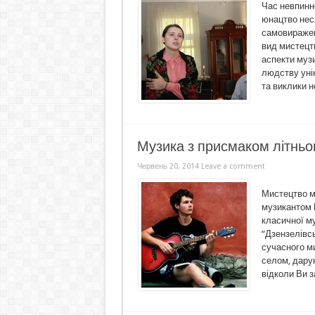
Час невпинно
юнацтво нес
самовиражен
вид мистецтв
аспекти музи
людству уні
та виклики н
Музика з присмаком літньо
Червень 20, 2014
Leave a comment
Мистецтво м
музикантом 
класичної му
“Дзензелівс
сучасного м
селом, дару
відколи Ви з