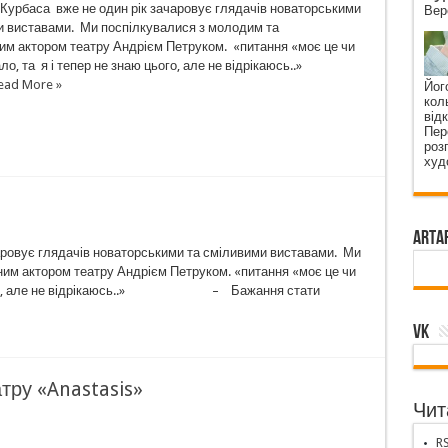
Курбаса вже не один рік зачаровує глядачів новаторськими
Вер
и виставами. Ми поспілкувалися з молодим та
им актором театру Андрієм Петруком. «питання «моє це чи
кало, та я і тепер не знаю цього, але не відрікаюсь..»
ead More »
Його
коль
від
Пер
роз
худ
ArtA
аровує глядачів новаторськими та сміливими виставами. Ми
им актором театру Андрієм Петруком. «питання «моє це чи
аю цього, але не відрікаюсь..» – Бажання стати
VK
тру «Anastasis»
Чита
RS