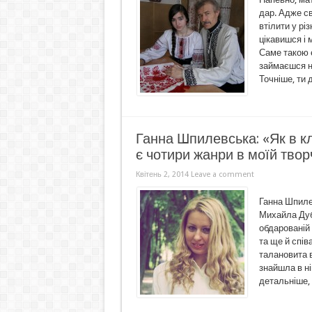
дар. Адже св
втілити у рі
цікавишся і
Саме такою 
займаєшся н
Точніше, ти 
Ганна Шпилевська: «Як в кл
є чотири жанри в моїй твор
Квітень 2, 2014
Leave a comment
Ганна Шпиле
Михайла Дуб
обдарованій
та ще й спів
талановита 
знайшла в ні
детальніше, .