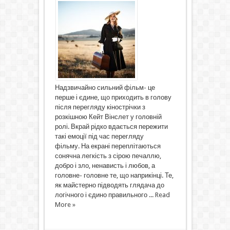
Надзвичайно сильний фільм- це
перше і єдине, що приходить в голову
після перегляду кінострічки з
розкішною Кейт Вінслет у головній
ролі. Вкрай рідко вдається пережити
такі емоції під час перегляду
фільму. На екрані переплітаються
сонячна легкість з сірою печаллю,
добро і зло, ненависть і любов, а
головне- головне те, що наприкінці. Те,
як майстерно підводять глядача до
логічного і єдино правильного ...
Read
More »