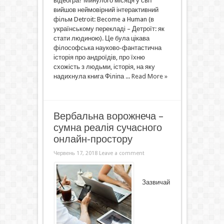
відеогра? Минулого місяця у світ
вийшов неймовірний інтерактивний
фільм Detroit: Become a Human (в
українському перекладі – Детроїт: як
стати людиною). Це була цікава
філософська науково-фантастична
історія про андроїдів, про їхню
схожість з людьми, історія, на яку
надихнула книга Філіпа ...
Read More »
Вербальна ворожнеча –
сумна реалія сучасного
онлайн-простору
Червень 17, 2018
Leave a comment
Зазвичай