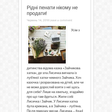
Рідні пенати нікому не
продати!
Червень 14, 2018
Leave a comment
Усім з
дитинства відома казка «Зайчикова
хатка», де зла Лисичка вигнала із
луб’яної хатки чемного Зайчика. Хоч
казочка і розрахована на дітей, але чи
не може дорослий взяти з неї щось
для себе? Лише на хвильку, згадаймо
про що там йдеться. Жили собі
Лисичка і Зайчик. У Лисички хатка
була крижана, а в Зайчика – луб’яна.
Після приходу весни, Лисичка ...
Read