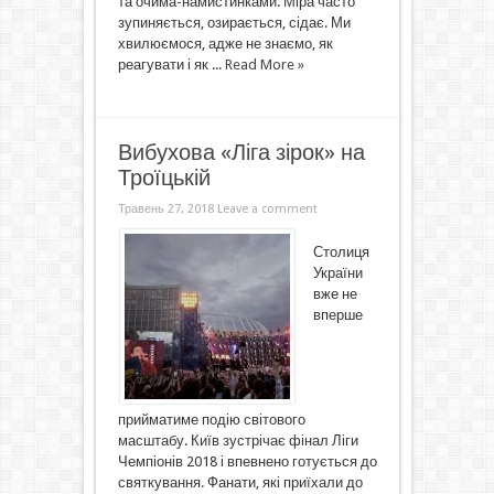
та очима-намистинками. Міра часто
зупиняється, озирається, сідає. Ми
хвилюємося, адже не знаємо, як
реагувати і як ...
Read More »
Вибухова «Ліга зірок» на
Троїцькій
Травень 27, 2018
Leave a comment
Столиця
України
вже не
вперше
прийматиме подію світового
масштабу. Київ зустрічає фінал Ліги
Чемпіонів 2018 і впевнено готується до
святкування. Фанати, які приїхали до