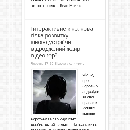
співають в стилі world music (або
«етно»), фолк, ...
Read More »
Інтерактивне кіно: нова
гілка розвитку
кіноіндустрії чи
відроджений жанр
відеоігор?
Червень 17, 2018
Leave a comment
Фільм,
про
боротьбу
андроїдів
за свої
права як
«живих
машин»,
боротьбу за свободу їхніх
особистостей, фільм… Чи все таки це