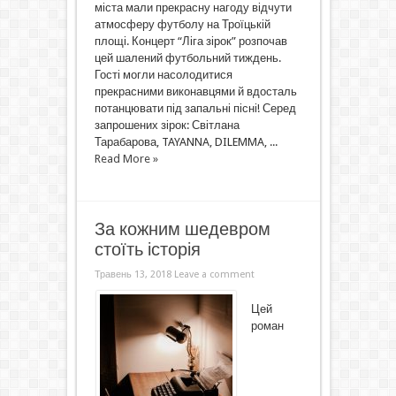
міста мали прекрасну нагоду відчути
атмосферу футболу на Троїцькій
площі. Концерт “Ліга зірок” розпочав
цей шалений футбольний тиждень.
Гості могли насолодитися
прекрасними виконавцями й вдосталь
потанцювати під запальні пісні! Серед
запрошених зірок: Світлана
Тарабарова, TAYANNA, DILEMMA, ...
Read More »
За кожним шедевром
стоїть історія
Травень 13, 2018
Leave a comment
Цей
роман