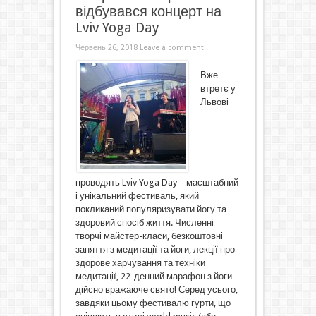
відбувався концерт на
Lviv Yoga Day
Червень 26, 2018
Leave a comment
Вже
втретє у
Львові
проводять Lviv Yoga Day – масштабний
і унікальний фестиваль, який
покликаний популяризувати йогу та
здоровий спосіб життя. Численні
творчі майстер-класи, безкоштовні
заняття з медитації та йоги, лекції про
здорове харчування та техніки
медитації, 22-денний марафон з йоги –
дійсно вражаюче свято! Серед усього,
завдяки цьому фестивалю гурти, що