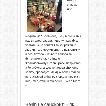
Що ми
знаємо
про
медитацію? Впевнена, що у більшість з
нас в голові засіла лише купка міфів,
узагальнене поняття та зображення
людини, що мовчки сидить на килимку
в позі лотоса. Літнього вечора за
філіжанкою кави в Івано-
Франківському Urban Space інструктор
з йоги Оксана Шестопалова відхиляє
завісу, проводить лекцію-опис і руйнує
всі застарілі міфи, розповідає про різні
види медитації в сучасній ...
Read More
»
Вечір на санскриті – як