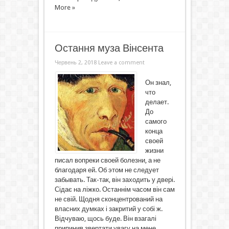
More »
Остання муза Вінсента
Червень 2, 2018
Leave a comment
Он знал,
что
делает.
До
самого
конца
своей
жизни
писал вопреки своей болезни, а не
благодаря ей. Об этом не следует
забывать. Так-так, він заходить у двері.
Сідає на ліжко. Останнім часом він сам
не свій. Щодня сконцентрований на
власних думках і закритий у собі ж.
Відчуваю, щось буде. Він взагалі
припинив звертати увагу на мене,