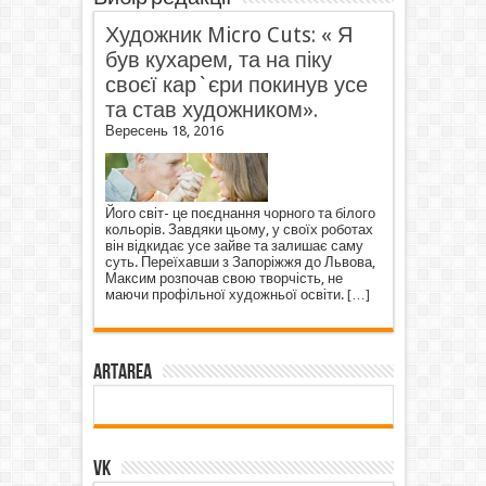
Художник Micro Cuts: « Я
був кухарем, та на піку
своєї кар`єри покинув усе
та став художником».
Вересень 18, 2016
Його світ- це поєднання чорного та білого
кольорів. Завдяки цьому, у своїх роботах
він відкидає усе зайве та залишає саму
суть. Переїхавши з Запоріжжя до Львова,
Максим розпочав свою творчість, не
маючи профільної художньої освіти.
[…]
ArtArea
VK