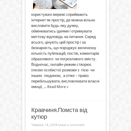
користувачі мережі сприймають
інтернет як простір, де можна вільно
висловити будь-яку думку,
обмінюватись ідеями і отримувати
миттєву відповідь на питання. Серед
всього, цінують цей простір і за
безкарність, що породжує величезну
кількість публікацій, постів, коментарів
образливого чи погрозливого змісту.
Водночас, онлайн-режим створює
ілюзію особистої розмови з тією чи
іншою людиною, а отже – право
перебільшувати, висловлювати власні
емоції, ...
Read More »
Кравчиня.Помста від
кутюр
Червень 14, 2018
Leave a comment