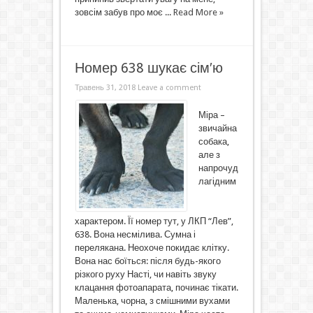
зовсім забув про моє ...
Read More »
Номер 638 шукає сім′ю
Травень 31, 2018
Leave a comment
Міра –
звичайна
собака,
але з
напрочуд
лагідним
характером. Її номер тут, у ЛКП “Лев”,
638. Вона несмілива. Сумна і
перелякана. Неохоче покидає клітку.
Вона нас боїться: після будь-якого
різкого руху Насті, чи навіть звуку
клацання фотоапарата, починає тікати.
Маленька, чорна, з смішними вухами