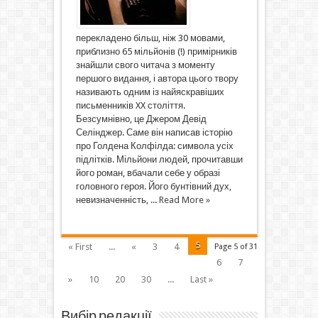
перекладено більш, ніж 30 мовами,
приблизно 65 мільйонів (!) примірників
знайшли свого читача з моменту
першого видання, і автора цього твору
називають одним із найяскравіших
письменників XX століття.
Безсумнівно, це Джером Девід
Селінджер. Саме він написав історію
про Голдена Колфілда: символа усіх
підлітків. Мільйони людей, прочитавши
його роман, вбачали себе у образі
головного героя. Його бунтівний дух,
невизначенність, ...
Read More »
5
« First
...
«
3
4
Page 5 of 31
6
7
»
10
20
30
...
Last »
Вибір редакції