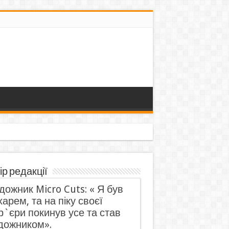
ір редакції
дожник Micro Cuts: « Я був
харем, та на піку своєї
р`єри покинув усе та став
дожником».