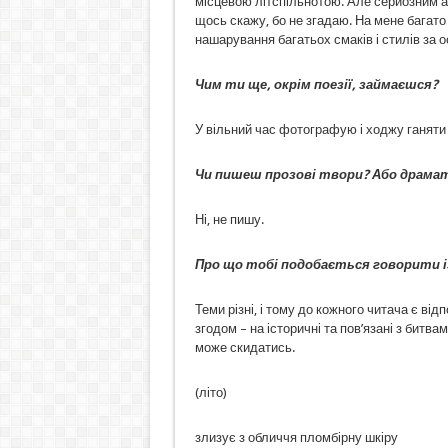
місцевою літспільнотою. Але серйозним а
щось скажу, бо не згадаю. На мене багато 
нашарування багатьох смаків і стилів за о
Чим ти ще, окрім поезії, займаєшс
У вільний час фотографую і ходжу ганяти 
Чи пишеш прозові твори? Або драма
Ні, не пишу.
Про що тобі подобається говорити із
Теми різні, і тому до кожного читача є від
згодом – на історичні та пов’язані з битва
може скидатись.
(літо)
злизує з обличчя пломбірну шкіру