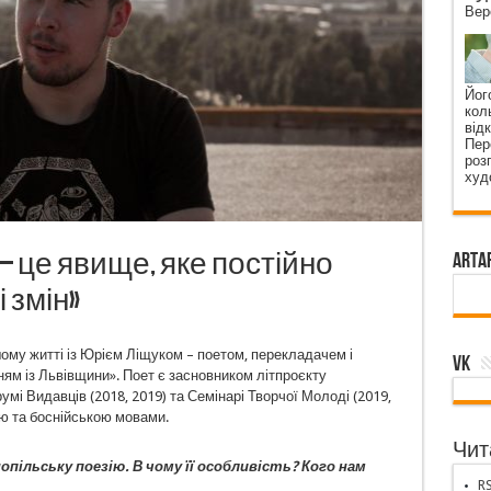
Вер
Його
коль
від
Пер
роз
худ
– це явище, яке постійно
ArtA
 змін»
шому житті із Юрієм Ліщуком – поетом, перекладачем і
VK
ям із Львівщини». Поет є засновником літпроєкту
мі Видавців (2018, 2019) та Семінарі Творчої Молоді (2019,
ою та боснійською мовами.
Чита
опільську поезію. В чому її особливість? Кого нам
RS