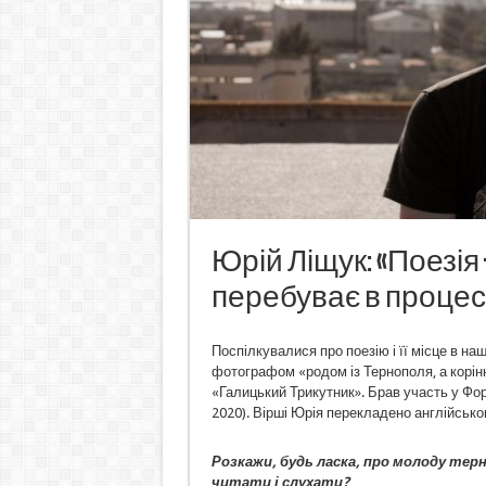
Юрій Ліщук: «Поезія 
перебуває в процесі
Поспілкувалися про поезію і її місце в на
фотографом «родом із Тернополя, а корінн
«Галицький Трикутник». Брав участь у Фору
2020). Вірші Юрія перекладено англійськ
Розкажи, будь ласка, про молоду терн
читати і слухати?