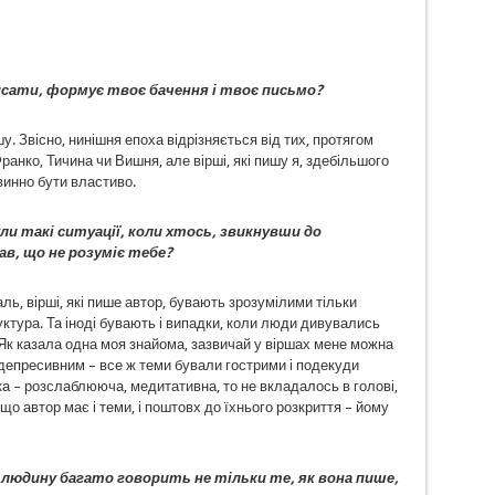
писати, формує твоє бачення і твоє письмо?
у. Звісно, нинішня епоха відрізняється від тих, протягом
ранко, Тичина чи Вишня, але вірші, які пишу я, здебільшого
овинно бути властиво.
ули такі ситуації, коли хтось, звикнувши до
в, що не розуміє тебе?
жаль, вірші, які пише автор, бувають зрозумілими тільки
руктура. Та іноді бувають і випадки, коли люди дивувались
 Як казала одна моя знайома, зазвичай у віршах мене можна
 депресивним – все ж теми бували гострими і подекуди
а – розслаблююча, медитативна, то не вкладалось в голові,
що автор має і теми, і поштовх до їхнього розкриття – йому
людину багато говорить не тільки те, як вона пише,