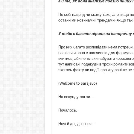
а й те, як вона аналізує поезію інших?
По собі навряд чи скажу таке, але якщо по
останніми новинами і трендами (якщо такі 
У тебе є багато віршів на історичну 
Про них багато розповідати нема потреби. 
наскільки вона є важливою для формування с
вчитись, аби не тільки набувати корисного
тут написані подекуди в трохи романтизов
якогось факту чи події, про яку раніше не 
(Welcome to Sarajevo)
На секунду лягли…
Почалось.
Ночі й дні, дні і ночі –