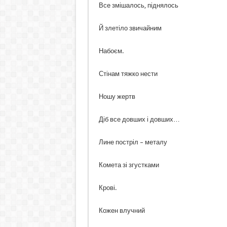
Все змішалось, піднялось
Й злетіло звичайним
Набоєм.
Стінам тяжко нести
Ношу жертв
Діб все довших і довших…
Лине постріл – металу
Комета зі згустками
Крові.
Кожен влучний