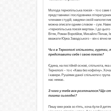
Молода тернопільська поезія – то є саме 
представники і послідовники літературних 
членами студій, завдяки своїй наполеглив
можна описати одним словом – сум. Навкол
«тернопільська поезія мертва». І до цьог
Вітяк, Роман Воробйов, Михайло Пінчак, 
вважати Юрка Завадського – він є вічно 
Чи є в Тернополі спільноти, гуртки,
представити себе і свою поезію?
Єдина, на постійній основі, спільнота, як
Тернополі – то є «Кава без кофеїну». Хоча
і кавери. Рушіями даної спільноти є група 
нас немає.
З чого у тебе все розпочалося? Що с
пишеш сьогодні?
Пишу вже років зо п’ять, хоча були й дитя