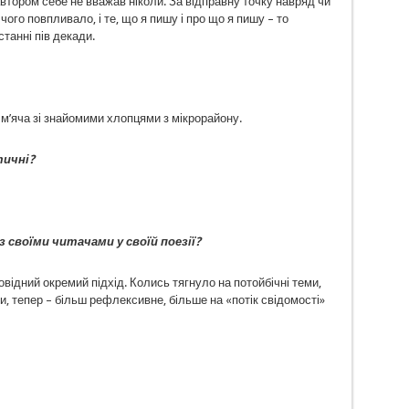
втором себе не вважав ніколи. За відправну точку навряд чи
чого повпливало, і те, що я пишу і про що я пишу – то
станні пів декади.
я?
м’яча зі знайомими хлопцями з мікрорайону.
тичні?
 своїми читачами у своїй поезії?
повідний окремий підхід. Колись тягнуло на потойбічні теми,
ми, тепер – більш рефлексивне, більше на «потік свідомості»