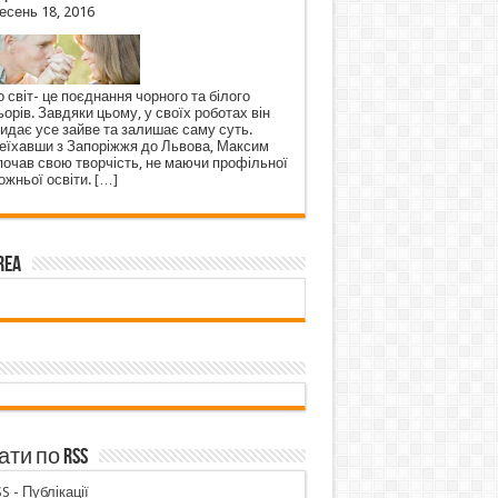
есень 18, 2016
 світ- це поєднання чорного та білого
орів. Завдяки цьому, у своїх роботах він
кидає усе зайве та залишає саму суть.
еїхавши з Запоріжжя до Львова, Максим
почав свою творчість, не маючи профільної
ожньої освіти.
[…]
rea
ти по RSS
S - Публікації