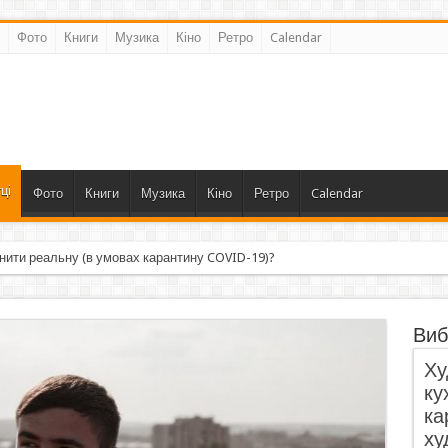
Фото
Книги
Музика
Кіно
Ретро
Calendar
ці
Фото
Книги
Музика
Кіно
Ретро
Calendar
нити реальну (в умовах карантину COVID-19)?
Виб
Ху
ку
ка
ху