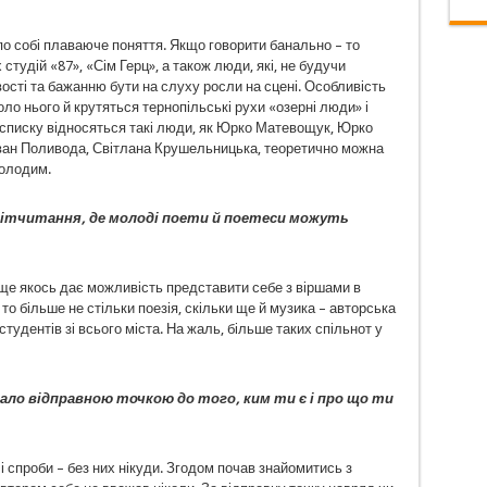
по собі плаваюче поняття. Якщо говорити банально – то
студій «87», «Сім Герц», а також люди, які, не будучи
ості та бажанню бути на слуху росли на сцені. Особливість
о нього й крутяться тернопільські рухи «озерні люди» і
о списку відносяться такі люди, як Юрко Матевощук, Юрко
Іван Поливода, Світлана Крушельницька, теоретично можна
молодим.
 літчитання, де молоді поети й поетеси можуть
а ще якось дає можливість представити себе з віршами в
 то більше не стільки поезія, скільки ще й музика – авторська
студентів зі всього міста. На жаль, більше таких спільнот у
тало відправною точкою до того, ким ти є і про що ти
чі спроби – без них нікуди. Згодом почав знайомитись з