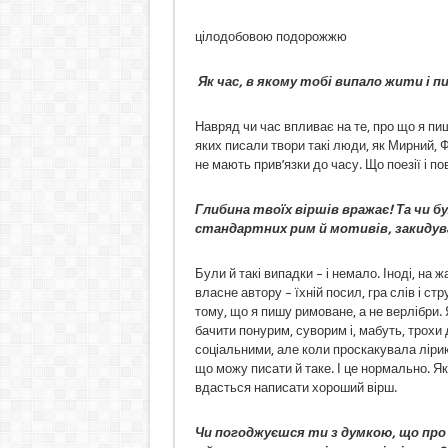
цілодобовою подорожжю
Як час, в якому тобі випало жити і 
Навряд чи час впливає на те, про що я пиш
яких писали твори такі люди, як Мирний, Ф
не мають прив’язки до часу. Що поезії і п
Глибина твоїх віршів вражає! Та чи б
стандартних рим й мотивів, закидува
Були й такі випадки – і немало. Іноді, на 
власне автору – їхній посил, гра слів і ст
тому, що я пишу римоване, а не верлібри.
бачити понурим, суворим і, мабуть, трохи
соціальними, але коли проскакувала лірик
що можу писати й таке. І це нормально. Як
вдасться написати хороший вірш.
Чи погоджуєшся ти з думкою, що про 