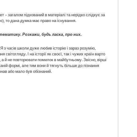
ет – загалом підкований в матеріалі та нерідко слідкує за
є), то дана думка має право на існування.
тематику. Розкажи, будь ласка, про них.
Я з часів школи дуже любив історію і зараз розумію,
вітогляду. І на історії як своєї, так і чужих країн варто
, а й не повторювати помилок в майбутньому. Звісно, вірші
аній формі, але тим вони й тягнуть більше до пізнання
знав або мало був обізнаний.