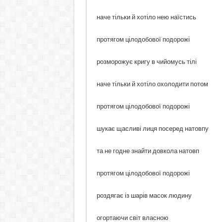
наче тільки й хотіло нею наїстись
протягом цілодобової подорожі
розморожує кригу в чийомусь тілі
наче тільки й хотіло охолодити потом
протягом цілодобової подорожі
шукає щасливі лиця посеред натовпу
та не годне знайти довкола натовп
протягом цілодобової подорожі
роздягає із шарів масок людину
огортаючи світ власною