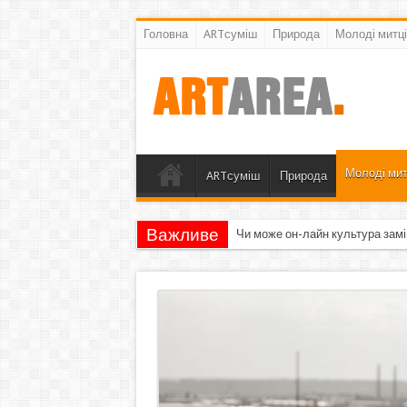
Головна
ARTсуміш
Природа
Молоді митці
Молоді мит
ARTсуміш
Природа
Важливе
Чи може он-лайн культура замі