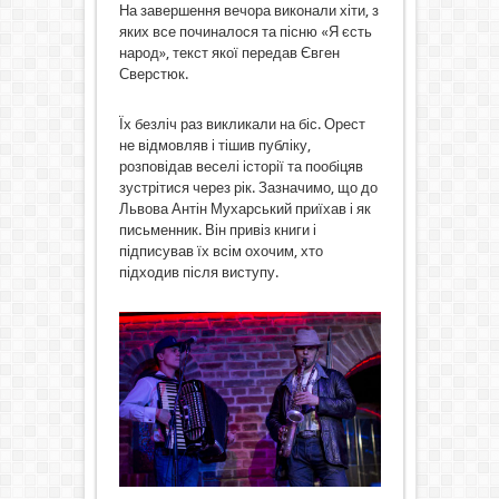
На завершення вечора виконали хіти, з
яких все починалося та пісню «Я єсть
народ», текст якої передав Євген
Сверстюк.
Їх безліч раз викликали на біс. Орест
не відмовляв і тішив публіку,
розповідав веселі історії та пообіцяв
зустрітися через рік. Зазначимо, що до
Львова Антін Мухарський приїхав і як
письменник. Він привіз книги і
підписував їх всім охочим, хто
підходив після виступу.