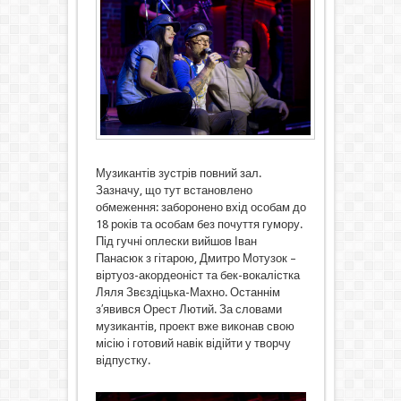
Музикантів зустрів повний зал.
Зазначу, що тут встановлено
обмеження: заборонено вхід особам до
18 років та особам без почуття гумору.
Під гучні оплески вийшов Іван
Панасюк з гітарою, Дмитро Мотузок –
віртуоз-акордеоніст та бек-вокалістка
Ляля Звєздіцька-Махно. Останнім
з′явився Орест Лютий. За словами
музикантів, проект вже виконав свою
місію і готовий навік відійти у творчу
відпустку.