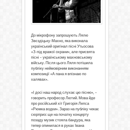
До мікрофону запрошують Лялю
Звєздіцьку-Махно, яка виконала
український оригінал пісні Утьосова
«З-під вражої охрани», але присвята
пісні – українському махновському
війську. Після цього Ляля потішила
публіку неймовірним виконанням
композиції «А пана я впізнаю по
халявах».
«І досі наш народ слухає цю пісню», –
говорить професор Лютий. Мова йде
про російський хіт Григорія Лепса
«Рюмка водки». Зараз на публіку чекає
сюрприз: ще на початку концерту
позаду музик стояла бандура, яка
тепер опинилася в руках Івана