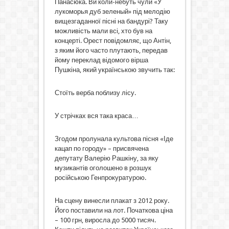
Панасюка. Ви коли-небуть чули «У
лукоморья дуб зеленый» під мелодію
вищезгаданної пісні на бандурі? Таку
можливість мали всі, хто був на
концерті. Орест повідомляє, що Антін,
з яким його часто плутають, передав
йому переклад відомого вірша
Пушкіна, який українською звучить так:
Стоїть верба поблизу лісу.
У стрічках вся така краса…
Згодом пролунала культова пісня «Іде
кацап по городу» – присвячена
депутату Валерію Рашкіну, за яку
музикантів оголошено в розшук
російською Генпрокуратурою.
На сцену винесли плакат з 2012 року.
Його поставили на лот. Початкова ціна
– 100 грн, виросла до 5000 тисяч.