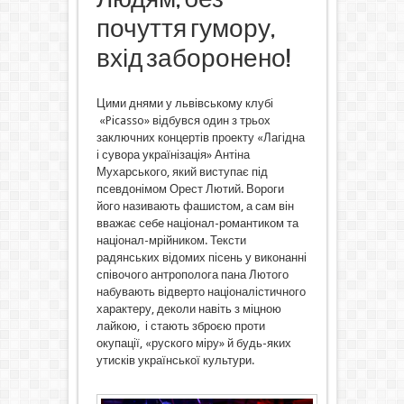
почуття гумору,
вхід заборонено!
Цими днями у львівському клубі
«Picasso» відбувся один з трьох
заключних концертів проекту «Лагідна
і сувора українізація» Антіна
Мухарського, який виступає під
псевдонімом Орест Лютий. Вороги
його називають фашистом, а сам він
вважає себе націонал-романтиком та
націонал-мрійником. Тексти
радянських відомих пісень у виконанні
співочого антрополога пана Лютого
набувають відверто націоналістичного
характеру, деколи навіть з міцною
лайкою, і стають зброєю проти
окупації, «руского міру» й будь-яких
утисків української культури.