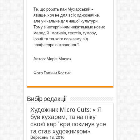
Те, що робить пан Мухарський –
явище, хоч не для всіх однозначне,
але унікальне для нашої культури.
Тому з нетерпінням чекатимемо нових
мелодій і мотивів, текстів, гумору,
іронії та тонкого сарказму від
професора антропології.
Автор: Марія Масюк
Фото Галини Костик
Вибір редакції
Художник Micro Cuts: « Я
був кухарем, та на піку
своєї кар`єри покинув усе
та став художником».
Вересень 18, 2016