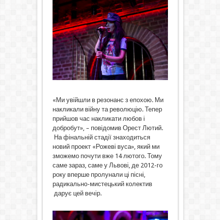
«Ми увійшли в резонанс з епохою. Ми
накликали війну та революцію. Тепер
прийшов час накликати любов і
добробут», – повідомив Орест Лютий.
На фінальній стадії знаходиться
новий проект «Рожеві вуса», який ми
зможемо почути вже 14 лютого. Тому
саме зараз, саме у Львові, де 2012-го
року вперше пролунали ці пісні,
радикально-мистецький колектив
дарує цей вечір.