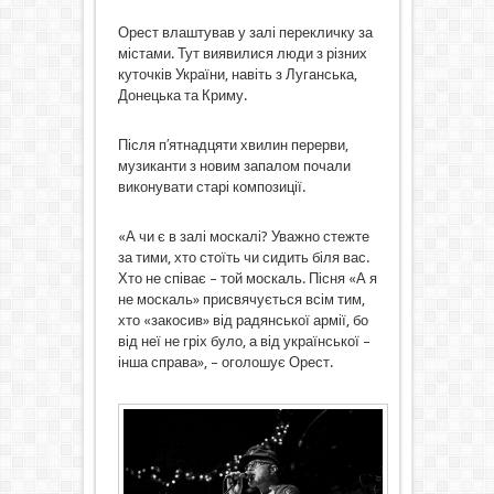
Орест влаштував у залі перекличку за
містами. Тут виявилися люди з різних
куточків України, навіть з Луганська,
Донецька та Криму.
Після п′ятнадцяти хвилин перерви,
музиканти з новим запалом почали
виконувати старі композиції.
«А чи є в залі москалі? Уважно стежте
за тими, хто стоїть чи сидить біля вас.
Хто не співає – той москаль. Пісня «А я
не москаль» присвячується всім тим,
хто «закосив» від радянської армії, бо
від неї не гріх було, а від української –
інша справа», – оголошує Орест.