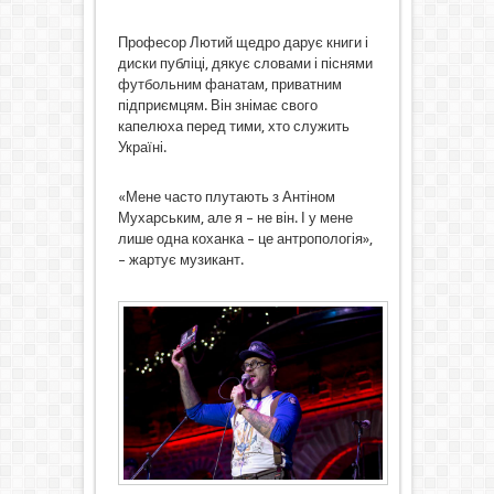
Професор Лютий щедро дарує книги і
диски публіці, дякує словами і піснями
футбольним фанатам, приватним
підприємцям. Він знімає свого
капелюха перед тими, хто служить
Україні.
«Мене часто плутають з Антіном
Мухарським, але я – не він. І у мене
лише одна коханка – це антропологія»,
– жартує музикант.