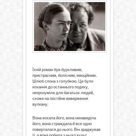
Їхній роман був бурхливим,
пристрасним, болісним, емоційним.
Шлюб слона з голубкою. Це було
кохання до останнього подиху,
незрозуміле для багатьох людей,
схоже на постійне виверження
вулкану.
Вона кохала його, вона ненавиділа
його, вона страждала й все одно
поверталася до нього. Він зраджував
її, а вона робила з нього культ.