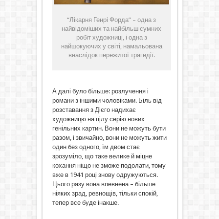
“Лікарня Генрі Форда” – одна з
найвідоміших та найбільш сумних
робіт художниці, і одна з
найшокуючих у світі, намальована
внаслідок пережитої трагедії.
А далі було більше: розлучення і
романи з іншими чоловіками. Біль від
розставання з Дієго надихає
художницю на цілу серію нових
генільних картин. Вони не можуть бути
разом, і звичайно, вони не можуть жити
один без одного, їм двом стає
зрозуміло, що таке велике й міцне
кохання ніщо не зможе подолати, тому
вже в 1941 році знову одружуються.
Цього разу вона впевнена – більше
ніяких зрад, ревнощів, тільки спокій,
тепер все буде інакше.