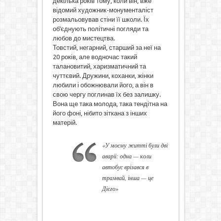
декілька років тому, коли він, вже
відомий художник-монументаліст
розмальовував стіни її школи. Їх
об’єднують політичні погляди та
любов до мистецтва.
Товстий, негарний, старший за неї на
20 років, але водночас такий
талановитий, харизматичний та
чуттєвий. Дружини, коханки, жінки
любили і обожнювали його, а він в
свою чергу поглинав їх без залишку.
Вона ще така молода, така тендітна на
його фоні, нібито зіткана з інших
матерій.
«У моєму житті були дві
аварії: одна — коли
автобус врізався в
трамвай, інша — це
Дієго»