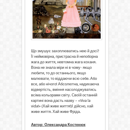
Що змушує захоплюватись нею й досі?
Її неймовірна, пристрасна й непоборна
жага до життя, невтомна жага коханя.
Вона не знала міри ні в чому- якщо
любити, то до останнього, якщо
малювати, то віддаючи всю себе. Або
все, або нічого! Абсолютна, надихаюча
відвертість, вміння насолоджуватись
всіма кольорами світу. Своїй останній
картині вона дасть назву – «Viva la
vida!» (Хай живе життя!)І дійсно, хай
живе життя. Хай живе Фріда.
Автор: Олександра Костенюк