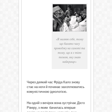
«Я малюю себе, тому
що багато часу
проводжу на самоті та
тому, що я є тією
темою, яку знаю
найкраще»
Через деякий час Фріда Кало знову
стає на ноги й починає захоплюватись
комуністичною ідеологією.
На одній з вечірок вона зустрічає Дієго
Ріверу, з яким бачилась вперше