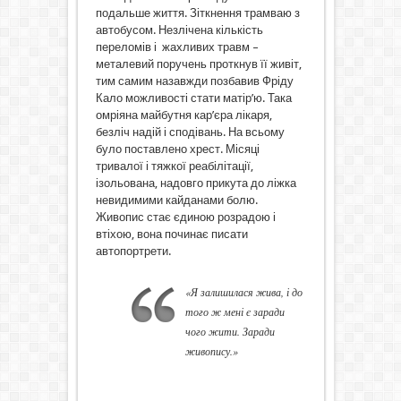
подальше життя. Зіткнення трамваю з
автобусом. Незлічена кількість
переломів і жахливих травм –
металевий поручень проткнув її живіт,
тим самим назавжди позбавив Фріду
Кало можливості стати матір’ю. Така
омріяна майбутня кар’єра лікаря,
безліч надій і сподівань. На всьому
було поставлено хрест. Місяці
тривалої і тяжкої реабілітації,
ізольована, надовго прикута до ліжка
невидимими кайданами болю.
Живопис стає єдиною розрадою і
втіхою, вона починає писати
автопортрети.
«Я залишилася жива, і до
того ж мені є заради
чого жити. Заради
живопису.»