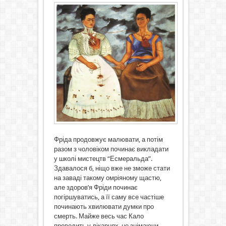
Фріда продовжує малювати, а потім
разом з чоловіком починає викладати
у школі мистецтв “Есмеральда”.
Здавалося б, ніщо вже не зможе стати
на заваді такому омріяному щастю,
але здоров’я Фріди починає
погіршуватись, а її саму все частіше
починають хвилювати думки про
смерть. Майже весь час Кало
проводить у лікарнях, не знімаючи