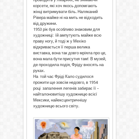
корсети, які хоч якось допомгають
жінці витримувати біль. Наляканий
Рівера майже ні на мить не відходить
від дружини.
1953 рік був особливо знаковим для
художниці: їй ампутують майже всю
праву ногу, й тоді ж у Мехіко
відкривається її перша велика
виставка, вона так довго мріяла про це,
вона мала бути присутня там! В музей,
де проходила подія, Фріду вносять на
руках.
На той час Фріді Кало судилося
прожити ще зовсім недовго, в 1954
році запалення легенів забирає її –
найталоновитішу художницю всієї
Мексики, найексцентричнішу
художницю всього світу.