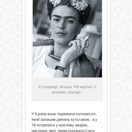
32 операції, більше 100 картин і 2
великих трагедії .
У 6 років вона пережила поліомієліт,
який залишив дівчину кульгавою, а у
18 потрапила у жахливу аварію,
наслідки якої переслідували її все