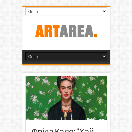
Фріда Кало: “Хай