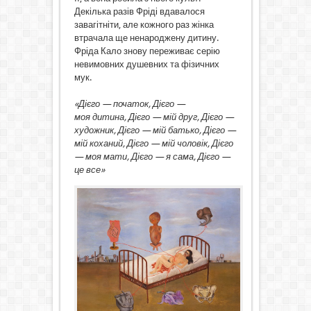
Декілька разів Фріді вдавалося
завагітніти, але кожного раз жінка
втрачала ще ненароджену дитину.
Фріда Кало знову переживає серію
невимовних душевних та фізичних
мук.
«Дієго — початок, Дієго —
моя дитина, Дієго — мій друг, Дієго —
художник, Дієго — мій батько, Дієго —
мій коханий, Дієго — мій чоловік, Дієго
— моя мати, Дієго — я сама, Дієго —
це все»