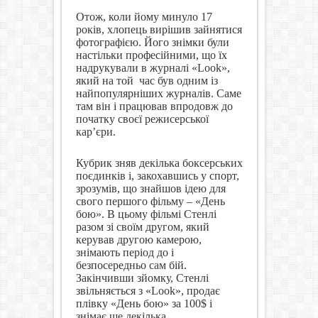
Отож, коли йому минуло 17
років, хлопець вирішив зайнятися
фотографією. Його знімки були
настільки професійними, що їх
надрукували в журналі «
Look
»,
який на той
час був одним із
найпопулярніших журналів. Саме
там він і працював впродовж до
початку своєї режисерської
кар’єри.
Кубрик зняв декілька боксерських
поєдинків і, закохавшись у спорт,
зрозумів, що знайшов ідею для
свого першого фільму – «День
бою». В цьому фільмі Стенлі
разом зі своїм другом, який
керував другою камерою,
знімають період до і
безпосередньо сам бій.
Закінчивши зйомку, Стенлі
звільняється з «Look», продає
плівку «День бою» за 100$ і
знімає ще декілька