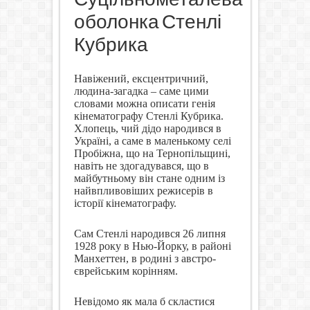
оболонка Стенлі
Кубрика
Навіжений, ексцентричний,
людина-загадка – саме цими
словами можна описати генія
кінематографу Стенлі Кубрика.
Хлопець, чий дідо народився в
Україні, а саме в маленькому селі
Пробіжна, що на Тернопільщині,
навіть не здогадувався, що в
майбутньому він стане одним із
найвпливовіших режисерів в
історії кінематографу.
Сам Стенлі народився 26 липня
1928 року в Нью-Йорку, в районі
Манхеттен, в родині з австро-
єврейським корінням.
Невідомо як мала б скластися