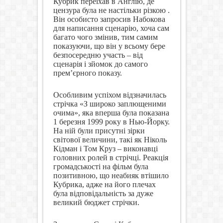
Кубрик переїхав в Англію, де
цензура була не настільки різкою .
Він особисто запросив Набокова
для написання сценарію, хоча сам
багато чого змінив, тим самим
показуючи, що він у всьому бере
безпосередню участь – від
сценарія і зйомок до самого
прем’єрного показу.
Особливим успіхом відзначилась
стрічка «З широко заплющеними
очима», яка вперша була показана
1 березня 1999 року в Нью-Йорку.
На ній були присутні зірки
світової величини, такі як Ніколь
Кідман і Том Круз – виконавці
головних ролей в стрічці. Реакція
громадськості на фільм була
позитивною, що неабияк втішило
Кубрика, адже на його плечах
була відповідальність за дуже
великий бюджет стрічки.