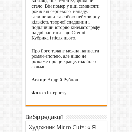
За тиждень Стенлі Кубрика не
стало. Він помер у віці семдисяти
років від серцевого
нападу,
залишивши
за собою неймовірну
кількість творчої спадщини і
поділивши історію кінематографу
на дві частини – до Стенлі
Кубрика і після нього.
Про його талант можна написати
роман-епопею, але ніщо не
розкаже про це краще, ніж його
фільми.
Автор
: Андрій Рубцов
Фото
з Інтернету
Вибір редакції
Художник Micro Cuts: « Я