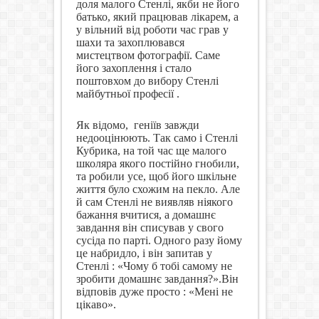
доля малого Стенлі, якби не його
батько, який працював лікарем, а
у вільний від роботи час грав у
шахи та захоплювався
мистецтвом фотографії. Саме
його захоплення і стало
поштовхом до вибору Стенлі
майбутньої професії .
Як відомо,
геніїв завжди
недооцінюють. Так само і Стенлі
Кубрика, на той час ще малого
школяра якого постійно гнобили,
та робили усе, щоб його шкільне
життя було схожим на пекло. Але
й сам Стенлі не виявляв ніякого
бажання вчитися, а домашнє
завдання він списував у свого
сусіда по парті. Одного разу йому
це набридло, і він запитав у
Стенлі : «Чому б тобі самому не
зробити домашнє завдання?».Він
відповів дуже просто : «Мені не
цікаво».