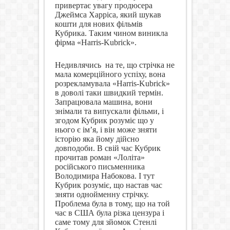
привертає увагу продюсера
Джеймса Харріса, який шукав
кошти для нових фільмів
Кубрика. Таким чином виникла
фірма «Harris-Kubrick»
.
Недивлячись
на те, що стрічка не
мала комерційного успіху, вона
розрекламувала «
Harris-Kubrick»
в доволі таки швидкий термін.
Запрацювала машина, вони
знімали та випускали фільми, і
згодом Кубрик розуміє що у
нього є ім’я, і він може зняти
історію яка йому дійсно
довподоби. В свій час Кубрик
прочитав роман «Лоліта»
російського письменника
Володимира Набокова. І тут
Кубрик розуміє, що настав час
зняти однойменну стрічку.
Проблема була в тому, що на той
час в США була різка цензура і
саме тому для зйомок Стенлі