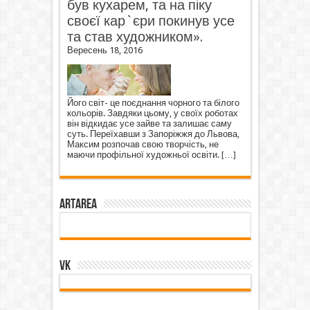
був кухарем, та на піку
своєї кар`єри покинув усе
та став художником».
Вересень 18, 2016
Його світ- це поєднання чорного та білого
кольорів. Завдяки цьому, у своїх роботах
він відкидає усе зайве та залишає саму
суть. Переїхавши з Запоріжжя до Львова,
Максим розпочав свою творчість, не
маючи профільної художньої освіти.
[…]
ArtArea
VK